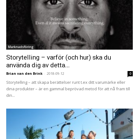
Marknadsföring
Storytelling – varför (och hur) ska du
använda dig av detta...
Brian van den Brink
-
2018-09-12
0
Storytelling – att skapa berättelser runt t.ex ditt varumärke eller
dina produkter – är en gammal beprövad metod för att nå fram till
din...