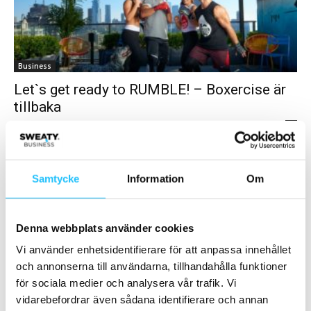
Business
Let`s get ready to RUMBLE! – Boxercise är
tillbaka
Norberto Lacourt
-
2018-01-13
0
Japp, ni hörde rätt! Rumble, ett träningsföretag som startades för
inte mer än drygt ett år sedan har tagit New York med storm. Så
pass...
Samtycke
Information
Om
Samarbete
Denna webbplats använder cookies
- Annons -
Vi använder enhetsidentifierare för att anpassa innehållet
och annonserna till användarna, tillhandahålla funktioner
för sociala medier och analysera vår trafik. Vi
MEST POPULÄRA
vidarebefordrar även sådana identifierare och annan