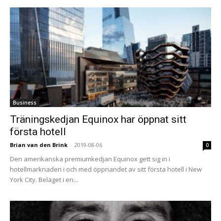
Business
Träningskedjan Equinox har öppnat sitt
första hotell
Brian van den Brink
-
2019-08-06
0
Den amerikanska premiumkedjan Equinox gett sig in i
hotellmarknaden i och med öppnandet av sitt första hotell i New
York City. Beläget i en...