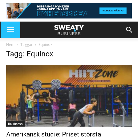
Hem
Taggar
Equinox
Tagg: Equinox
Business
Amerikansk studie: Priset största