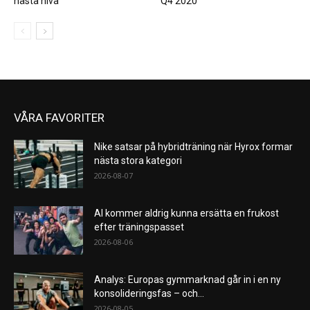
nästa nivå
Q4 2020
VÅRA FAVORITER
Nike satsar på hybridträning när Hyrox formar
nästa stora kategori
2026-08-07
AI kommer aldrig kunna ersätta en frukost
efter träningspasset
2026-08-06
Analys: Europas gymmarknad går in i en ny
konsolideringsfas – och...
2026-08-05