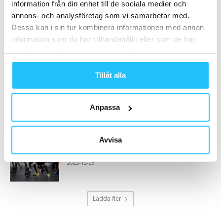
information från din enhet till de sociala medier och
Data och upplevelser i centrum för framtidens
annons- och analysföretag som vi samarbetar med.
studiocykling
Dessa kan i sin tur kombinera informationen med annan
2018-06-07
information som du har tillhandahållit eller som de har
samlat in när du har använt deras tjänster.
WeightTrainer – Viktminskningskonceptet
som gör verklig skillnad för gymbranschen
Tillåt alla
2025-02-24
Din guide till rätt bildstorlek för sociala medier
Anpassa
2018
2018-08-21
Avvisa
Friskis träningstrendspaning 2023
2022-12-23
Ladda fler