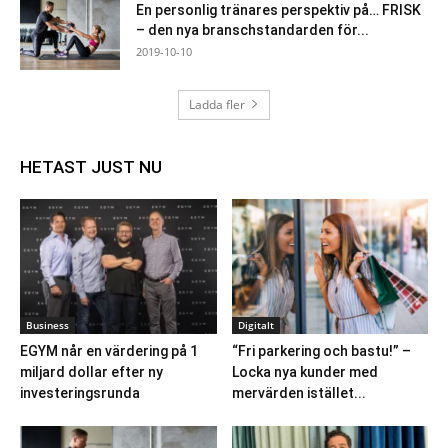
En personlig tränares perspektiv på… FRISK
– den nya branschstandarden för...
2019-10-10
Ladda fler
HETAST JUST NU
Business
Digitalt
EGYM når en värdering på 1
“Fri parkering och bastu!” –
miljard dollar efter ny
Locka nya kunder med
investeringsrunda
mervärden istället...