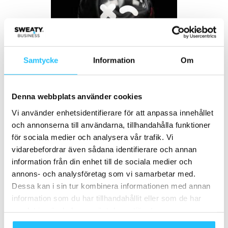
Samtycke
Information
Om
Bildkälla: Rumble Boxing
Rumble har för närvarande två gym i NY och öppnar snart
Denna webbplats använder cookies
ett tredje i samma stad. Expansionsplanen är aggressiv
och att entreprenören och tillika grundaren Andy
Vi använder enhetsidentifierare för att anpassa innehållet
och annonserna till användarna, tillhandahålla funktioner
Stenzler (Cosi och Kidville) lyckats locka investerare
för sociala medier och analysera vår trafik. Vi
som Sylvester Stallone och Justin Bieber gör det svårt att
vidarebefordrar även sådana identifierare och annan
tro att detta bara är en fluga som snabbt kommer att flyga
information från din enhet till de sociala medier och
förbi.
annons- och analysföretag som vi samarbetar med.
Dessa kan i sin tur kombinera informationen med annan
information som du har tillhandahållit eller som de har
samlat in när du har använt deras tjänster.