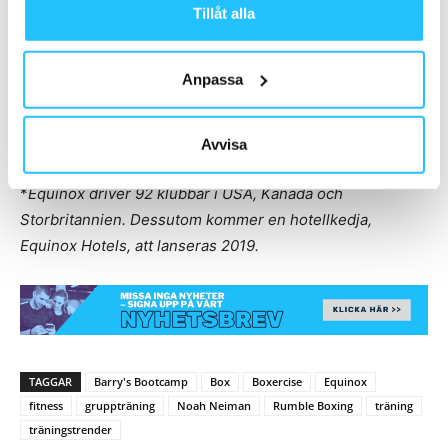
Tillåt alla
Anpassa
Avvisa
*
Equinox driver 92 klubbar i USA, Kanada och
Storbritannien. Dessutom kommer en hotellkedja,
Equinox Hotels, att lanseras 2019.
TAGGAR
Barry's Bootcamp
Box
Boxercise
Equinox
fitness
gruppträning
Noah Neiman
Rumble Boxing
träning
träningstrender