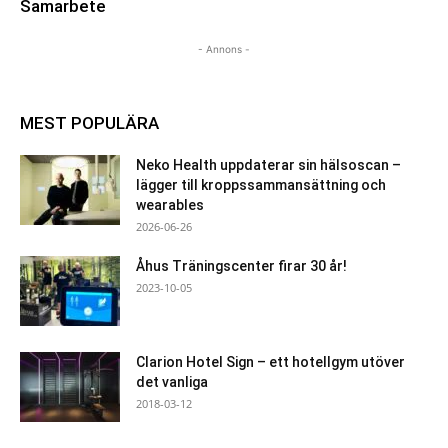
Samarbete
- Annons -
MEST POPULÄRA
Neko Health uppdaterar sin hälsoscan –
lägger till kroppssammansättning och
wearables
2026-06-26
Åhus Träningscenter firar 30 år!
2023-10-05
Clarion Hotel Sign – ett hotellgym utöver
det vanliga
2018-03-12