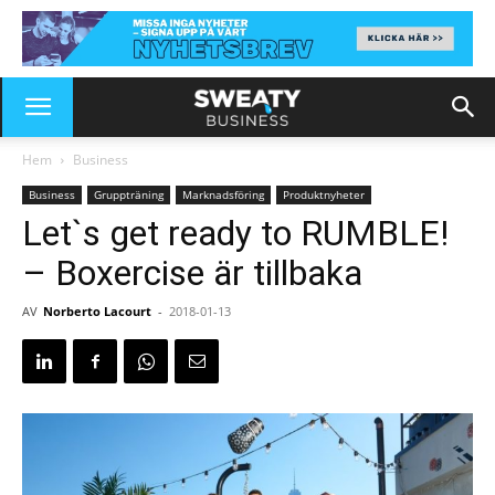
Hem
Business
Business
Gruppträning
Marknadsföring
Produktnyheter
Let`s get ready to RUMBLE!
– Boxercise är tillbaka
AV
Norberto Lacourt
-
2018-01-13