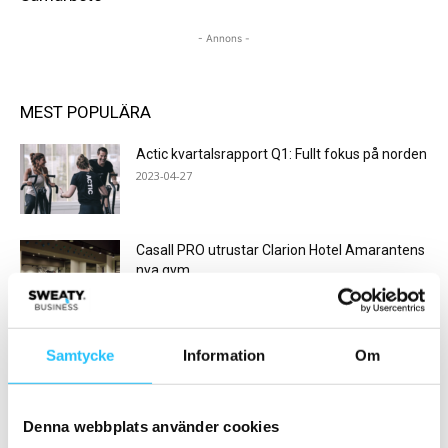
- Annons -
MEST POPULÄRA
Actic kvartalsrapport Q1: Fullt fokus på norden
2023-04-27
Casall PRO utrustar Clarion Hotel Amarantens
nya gym
2019-08-13
Personalen erbjöds extra semester om de
Samtycke
Information
Om
tränade – sjukfrånvaron sjönk med...
2019-02-27
Denna webbplats använder cookies
Webinar: ”Connect With Members Outside the