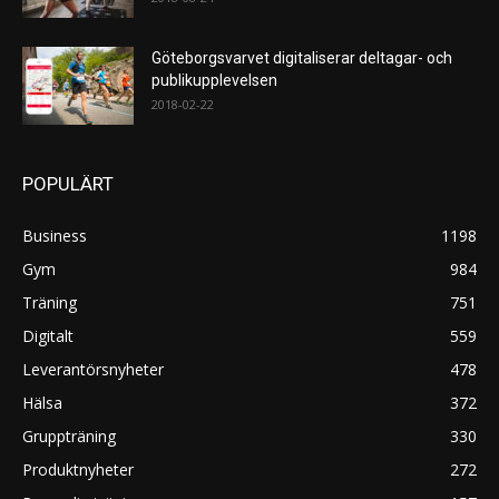
Göteborgsvarvet digitaliserar deltagar- och
publikupplevelsen
2018-02-22
POPULÄRT
Business
1198
Gym
984
Träning
751
Digitalt
559
Leverantörsnyheter
478
Hälsa
372
Gruppträning
330
Produktnyheter
272