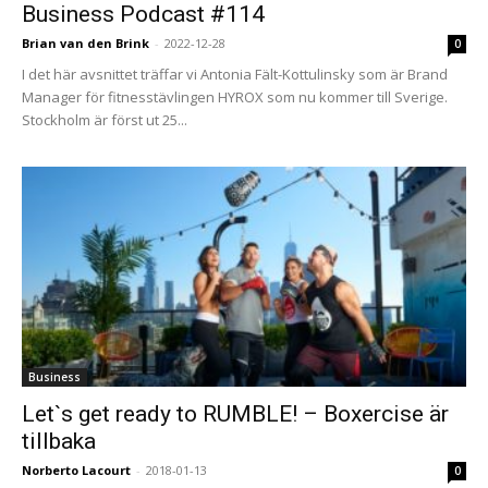
Business Podcast #114
Brian van den Brink
-
2022-12-28
0
I det här avsnittet träffar vi Antonia Fält-Kottulinsky som är Brand
Manager för fitnesstävlingen HYROX som nu kommer till Sverige.
Stockholm är först ut 25...
Business
Let`s get ready to RUMBLE! – Boxercise är
tillbaka
Norberto Lacourt
-
2018-01-13
0