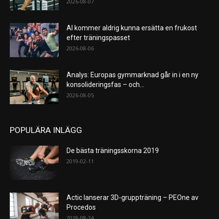
2026-08-07
AI kommer aldrig kunna ersätta en frukost
efter träningspasset
2026-08-06
Analys: Europas gymmarknad går in i en ny
konsolideringsfas – och...
2026-08-05
POPULÄRA INLÄGG
De bästa träningsskorna 2019
2019-02-11
Actic lanserar 3D-gruppträning – PEOne av
Procedos
2018-08-24