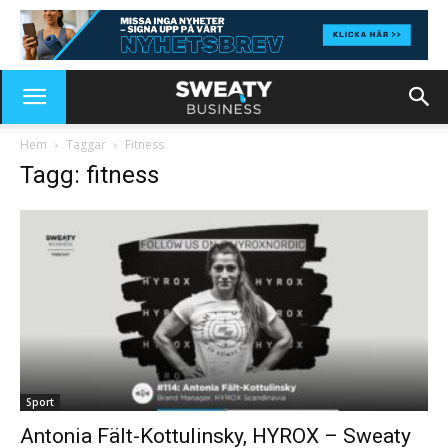
Hem
Taggar
Fitness
Tagg: fitness
Sport
Antonia Fält-Kottulinsky, HYROX – Sweaty