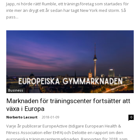
Japp, ni hörde rätt! Rumble, ett träningsföretag som startades för
inte mer än drygt ett år sedan har tagit New York med storm. Så
pass...
Business
Marknaden för träningscenter fortsätter att
växa i Europa
Norberto Lacourt
-
2018-01-09
0
Varje år publicerar EuropeActive (tidigare European Health &
Fitness Association eller EHFA) och Deloitte en rapport om den
europeiska träningscentermarknaden. Rapporten för 2018, som