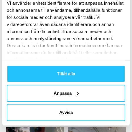
Vi använder enhetsidentifierare för att anpassa innehållet
Walls of Your Facility”
och annonserna till användarna, tillhandahålla funktioner
2021-02-23
för sociala medier och analysera vår trafik. Vi
vidarebefordrar även sådana identifierare och annan
Ladda fler
information från din enhet till de sociala medier och
annons- och analysföretag som vi samarbetar med.
HETAST JUST NU
Dessa kan i sin tur kombinera informationen med annan
information som du har tillhandahållit eller som de har
samlat in när du har använt deras tjänster.
Tillåt alla
Business
Sport
Anpassa
Clarion Hotel Sign – ett
ICANIWILL Invitational blir
hotellgym utöver det vanliga
startskott för samarbete
mellan ICANIWILL och Klövern
Avvisa
Padel