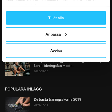
VÅRA FAVORITER
samlat in när du har använt deras tjänster.
Nike satsar på hybridträning när Hyrox formar
Tillåt alla
nästa stora kategori
2026-08-07
Anpassa
AI kommer aldrig kunna ersätta en frukost
efter träningspasset
2026-08-06
Avvisa
Analys: Europas gymmarknad går in i en ny
konsolideringsfas – och...
2026-08-05
POPULÄRA INLÄGG
De bästa träningsskorna 2019
2019-02-11