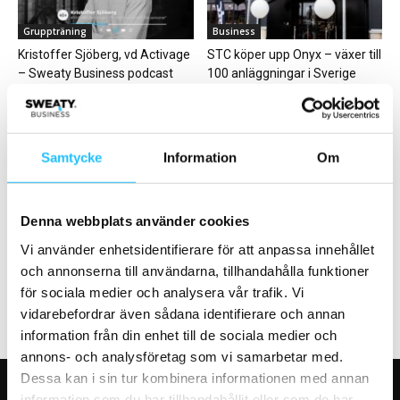
Gruppträning
Business
Kristoffer Sjöberg, vd Activage
STC köper upp Onyx – växer till
– Sweaty Business podcast
100 anläggningar i Sverige
#107
Samtycke
Information
Om
Försäljning
Business
Denna webbplats använder cookies
Tips från Foodbox: Är du redo
Träningsappen Bruce siktar på
Vi använder enhetsidentifierare för att anpassa innehållet
för ”vågen”?
att dubbla tillväxten
och annonserna till användarna, tillhandahålla funktioner
för sociala medier och analysera vår trafik. Vi
vidarebefordrar även sådana identifierare och annan
information från din enhet till de sociala medier och
annons- och analysföretag som vi samarbetar med.
Dessa kan i sin tur kombinera informationen med annan
information som du har tillhandahållit eller som de har