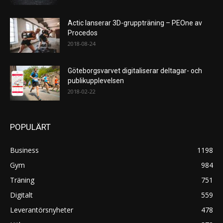
Actic lanserar 3D-gruppträning – PEOne av
Procedos
2018-08-24
Göteborgsvarvet digitaliserar deltagar- och
publikupplevelsen
2018-02-22
POPULÄRT
Business
1198
Gym
984
Träning
751
Digitalt
559
Leverantörsnyheter
478