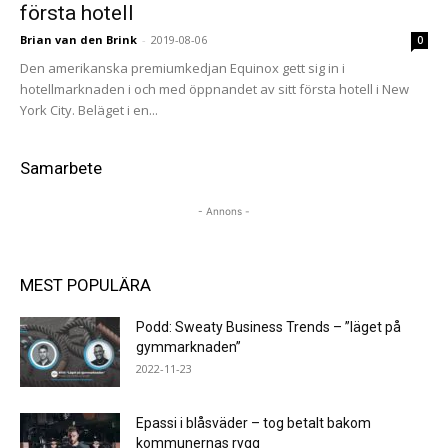
första hotell
Brian van den Brink
-
2019-08-06
0
Den amerikanska premiumkedjan Equinox gett sig in i
hotellmarknaden i och med öppnandet av sitt första hotell i New
York City. Beläget i en...
Samarbete
- Annons -
MEST POPULÄRA
Podd: Sweaty Business Trends – ”läget på
gymmarknaden”
2022-11-23
Epassi i blåsväder – tog betalt bakom
kommunernas rygg