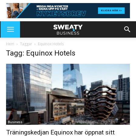
Hem
Taggar
Equinox Hotels
Tagg: Equinox Hotels
Business
Träningskedjan Equinox har öppnat sitt