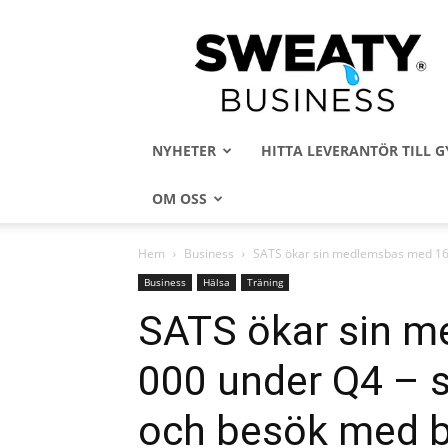
Sweaty
Business
NYHETER
HITTA LEVERANTÖR TILL
OM OSS
Hem
Business
SATS ökar sin medlemsbas med 16 
Business
Hälsa
Träning
SATS ökar sin 
000 under Q4 – s
och besök med b