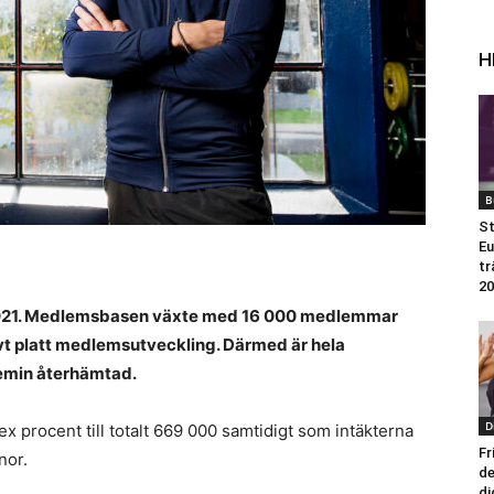
H
B
St
Eu
tr
20
 2021. Medlemsbasen växte med 16 000 medlemmar
ivt platt medlemsutveckling. Därmed är hela
emin återhämtad.
D
 procent till totalt 669 000 samtidigt som intäkterna
Fr
nor.
de
di