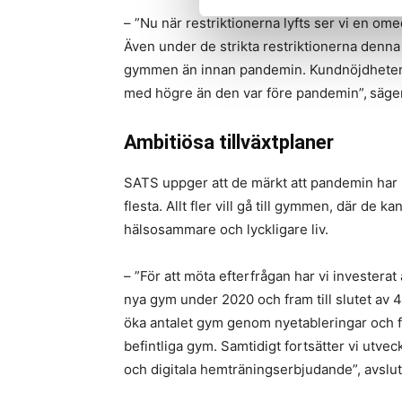
– ”Nu när restriktionerna lyfts ser vi en ome
Även under de strikta restriktionerna denna
gymmen än innan pandemin. Kundnöjdheten 
med högre än den var före pandemin”,
säger
Ambitiösa tillväxtplaner
SATS uppger att de märkt att pandemin har l
flesta. Allt fler vill gå till gymmen, där de kan
hälsosammare och lyckligare liv.
– ”För att möta efterfrågan har vi investera
nya gym under 2020 och fram till slutet av 4
öka antalet gym genom nyetableringar och f
befintliga gym. Samtidigt fortsätter vi utvec
och digitala hemträningserbjudande”, avslut