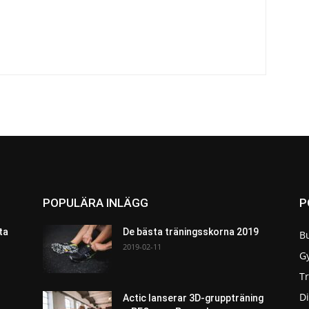
POPULÄRA INLÄGG
P
ta
De bästa träningsskorna 2019
B
2019-02-11
G
T
Di
Actic lanserar 3D-gruppträning