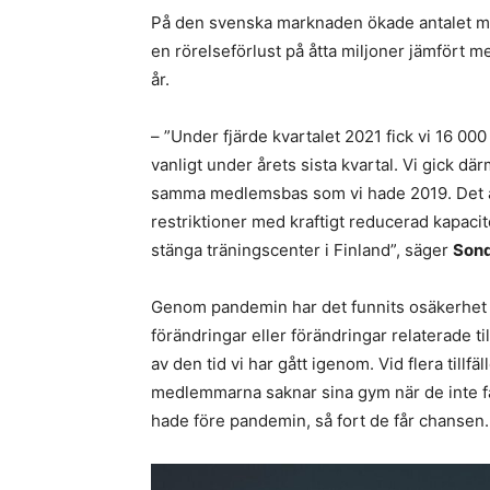
På den svenska marknaden ökade antalet me
en rörelseförlust på åtta miljoner jämfört 
år.
– ”Under fjärde kvartalet 2021 fick vi 16 00
vanligt under årets sista kvartal. Vi gick d
samma medlemsbas som vi hade 2019. Det är vi
restriktioner med kraftigt reducerad kapaci
stänga träningscenter i Finland”, säger
Sond
Genom pandemin har det funnits osäkerhet k
förändringar eller förändringar relaterade
av den tid vi har gått igenom. Vid flera till
medlemmarna saknar sina gym när de inte får 
hade före pandemin, så fort de får chansen.