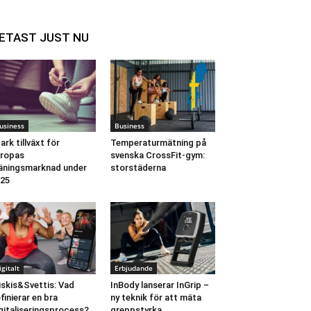
ETAST JUST NU
usiness
Business
ark tillväxt för
Temperaturmätning på
ropas
svenska CrossFit-gym:
äningsmarknad under
storstäderna
25
igitalt
Erbjudande
iskis&Svettis: Vad
InBody lanserar InGrip –
finierar en bra
ny teknik för att mäta
gitaliseringsprocess?
greppstyrka