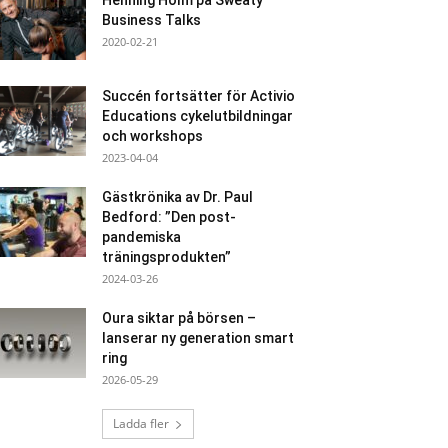
Henning Holm på Sweaty
Business Talks
2020-02-21
Succén fortsätter för Activio
Educations cykelutbildningar
och workshops
2023-04-04
Gästkrönika av Dr. Paul
Bedford: ”Den post-
pandemiska
träningsprodukten”
2024-03-26
Oura siktar på börsen –
lanserar ny generation smart
ring
2026-05-29
Ladda fler