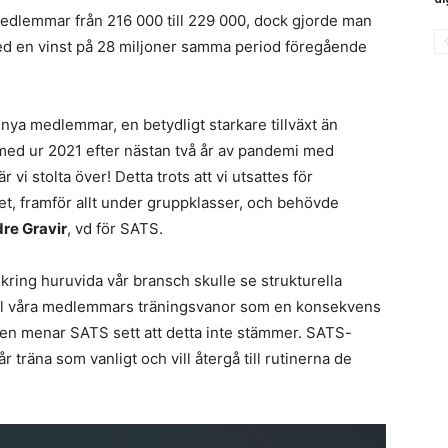
dlemmar från 216 000 till 229 000, dock gjorde man
med en vinst på 28 miljoner samma period föregående
0 nya medlemmar, en betydligt starkare tillväxt än
ärmed ur 2021 efter nästan två år av pandemi med
 stolta över! Detta trots att vi utsattes för
tet, framför allt under gruppklasser, och behövde
re Gravir
, vd för SATS.
ring huruvida vår bransch skulle se strukturella
 till våra medlemmars träningsvanor som en konsekvens
fällen menar SATS sett att detta inte stämmer. SATS-
träna som vanligt och vill återgå till rutinerna de