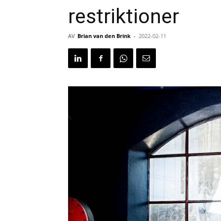
restriktioner
AV
Brian van den Brink
-
2022-02-11