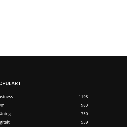
OPULÄRT
usiness
1198
ym
983
räning
750
gitalt
559