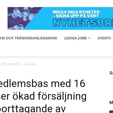
 GYM OCH TRÄNINGSANLÄGGNING
LEDIGA JOBB
EVENTS
000 under Q4 – ser ökad...
S
medlemsbas med 16
er ökad försäljning
M
orttagande av