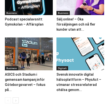
Business
Business
Podcast specialavsnitt:
Sälj online! – Öka
Gymskolan – Affärsplan
försäljningen och nå fler
kunder utan att...
Business
Digitalt
ASICS och Stadium i
Svensk innovativ digital
gemensam kampanj inför
hälsoplattform – PhysAct –
Göteborgsvarvet – fokus
utmanar stressrelaterad
på...
ohälsa genom...