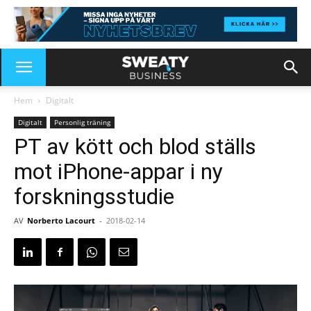
Hem
Digitalt
Digitalt
Personlig träning
PT av kött och blod ställs
mot iPhone-appar i ny
forskningsstudie
AV
Norberto Lacourt
-
2018-02-14