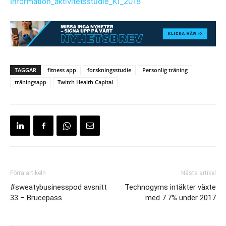
Information_aktivitetsstudie_KI_2018
TAGGAR
fitness app
forskningsstudie
Personlig träning
träningsapp
Twitch Health Capital
Förra artikeln
Nästa artikel
#sweatybusinesspod avsnitt
Technogyms intäkter växte
33 – Brucepass
med 7.7% under 2017