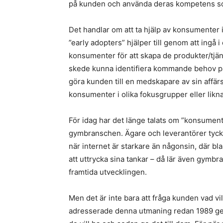
på kunden och använda deras kompetens s
Det handlar om att ta hjälp av konsumenter i
”early adopters” hjälper till genom att ingå 
konsumenter för att skapa de produkter/tjäns
skede kunna identifiera kommande behov på
göra kunden till en medskapare av sin affär
konsumenter i olika fokusgrupper eller lik
För idag har det länge talats om ”konsument
gymbranschen. Ägare och leverantörer tyc
när internet är starkare än någonsin, där bl
att uttrycka sina tankar – då lär även gymbra
framtida utvecklingen.
Men det är inte bara att fråga kunden vad v
adresserade denna utmaning redan 1989 gen