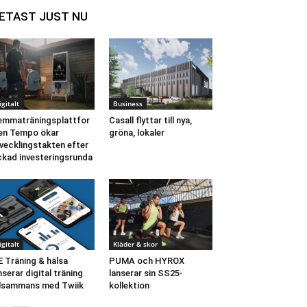
ETAST JUST NU
igitalt
Business
mmaträningsplattfor
Casall flyttar till nya,
en Tempo ökar
gröna, lokaler
vecklingstakten efter
ckad investeringsrunda
igitalt
Kläder & skor
 Träning & hälsa
PUMA och HYROX
nserar digital träning
lanserar sin SS25-
llsammans med Twiik
kollektion