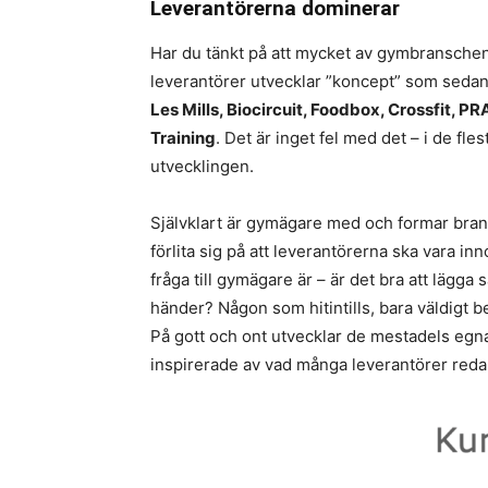
Leverantörerna dominerar
Har du tänkt på att mycket av gymbranschen
leverantörer utvecklar ”koncept” som seda
Les Mills, Biocircuit, Foodbox, Crossfit,
Training
. Det är inget fel med det – i de fl
utvecklingen.
Självklart är gymägare med och formar bran
förlita sig på att leverantörerna ska vara i
fråga till gymägare är – är det bra att läg
händer? Någon som hitintills, bara väldigt b
På gott och ont utvecklar de mestadels egna
inspirerade av vad många leverantörer redan