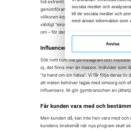
två extremt stora saker politiska insatser s
sociala medier och analysera 
genomförandet av en momssats på träning på
till de sociala medier och a
villkoren kopplad till friskvårdsbidrag. Vil
med annan information som du 
väldigt ”ekonomiskt dopad”. Det kan våra 
om – för deras regering har inte alls gett lika
Avvisa
Influencers
Sök runt runt lite på Instagram och Youtube
oj, det finns mer än massor. Individer som lä
”ta hand om sin hälsa”. Vi får följa deras liv
att maten behöver lagas med omsorg och eft
influensers. Ni gör gymbranschen en jättetjä
Får kunden vara med och bestäm
Men kunden då, kan inte hen vara med och ut
kundens önskemål när nya program skall sk