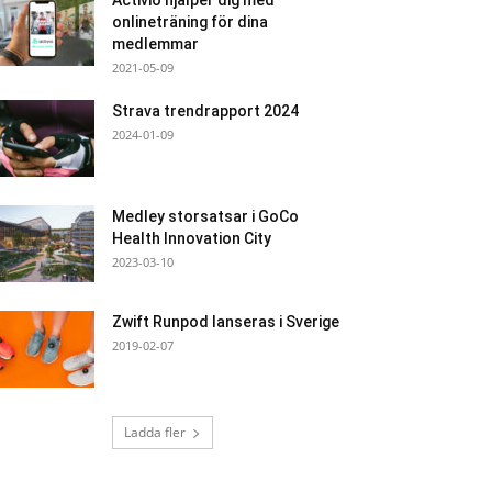
Activio hjälper dig med
onlineträning för dina
medlemmar
2021-05-09
Strava trendrapport 2024
2024-01-09
Medley storsatsar i GoCo
Health Innovation City
2023-03-10
Zwift Runpod lanseras i Sverige
2019-02-07
Ladda fler