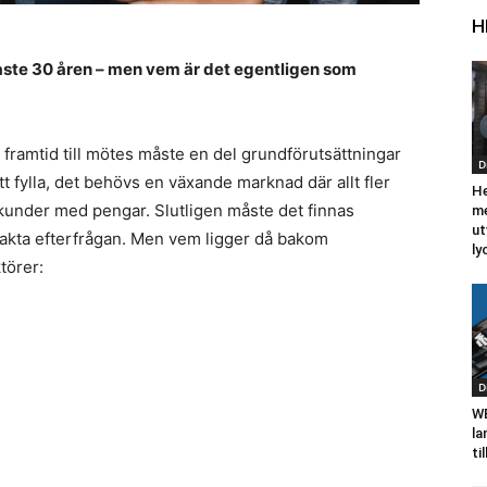
H
aste 30 åren – men vem är det egentligen som
 framtid till mötes måste en del grundförutsättningar
D
tt fylla, det behövs en växande marknad där allt fler
He
 kunder med pengar. Slutligen måste det finnas
m
ut
sakta efterfrågan. Men vem ligger då bakom
ly
törer:
D
WE
la
ti