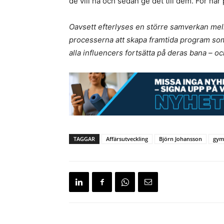
de vill ha och sedan ge det till dem. För när 
Oavsett efterlyses en större samverkan mel
processerna att skapa framtida program som 
alla influencers fortsätta på deras bana – o
TAGGAR
Affärsutveckling
Björn Johansson
gy