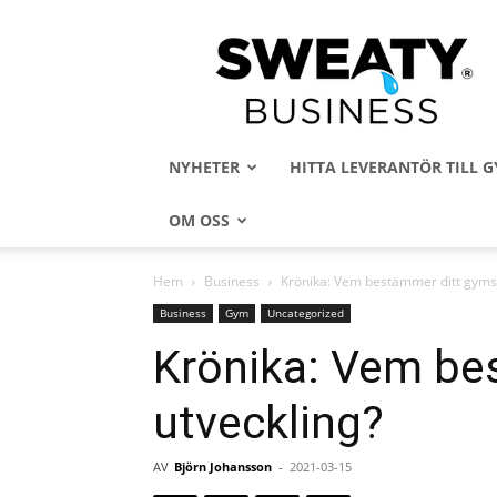
Sweaty
Business
NYHETER
HITTA LEVERANTÖR TILL
OM OSS
Hem
Business
Krönika: Vem bestämmer ditt gyms 
Business
Gym
Uncategorized
Krönika: Vem be
utveckling?
AV
Björn Johansson
-
2021-03-15