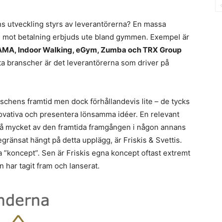
s utveckling styrs av leverantörerna? En massa
n mot betalning erbjuds ute bland gymmen. Exempel är
 PRAMA, Indoor Walking, eGym, Zumba och TRX Group
esta branscher är det leverantörerna som driver på
schens framtid men dock förhållandevis lite – de tycks
nnovativa och presentera lönsamma idéer. En relevant
ga så mycket av den framtida framgången i någon annans
egränsat hängt på detta upplägg, är Friskis & Svettis.
 ”koncept”. Sen är Friskis egna koncept oftast extremt
 har tagit fram och lanserat.