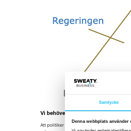
Samtycke
Vi behöver tacka regeringen
Denna webbplats använder 
Att politiker har makt över gymbranschen –
Vi använder enhetsidentifierar