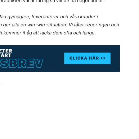
produkten väl är färdig så vill de ha något annat”.
lan gymägare, leverantörer och våra kunder i
ger alla en win-win-situation. Vi låter regeringen och
ch kommer ihåg att tacka dem ofta och länge.
m