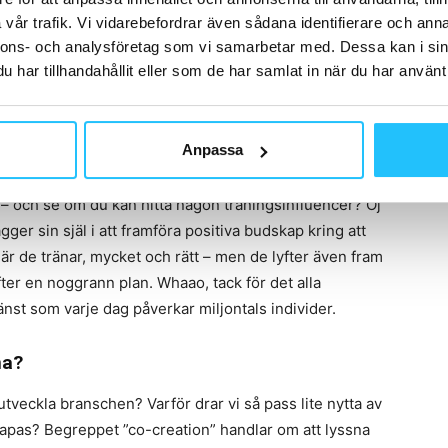
om hänt som verkligen gett branschen ett lyft. Det var
vår trafik. Vi vidarebefordrar även sådana identifierare och anna
 endast 6 % och hela lansering och förbättring av
nnons- och analysföretag som vi samarbetar med. Dessa kan i sin
l man kan man faktiskt konstatera att gymbranschen är
har tillhandahållit eller som de har samlat in när du har använt 
grannländer som Danmark och Norge säkert hålla med
 fördelaktiga villkor.
Anpassa
 – och se om du kan hitta någon träningsinfluencer? Oj
gger sin själ i att framföra positiva budskap kring att
 där de tränar, mycket och rätt – men de lyfter även fram
er en noggrann plan. Whaao, tack för det alla
nst som varje dag påverkar miljontals individer.
ma?
veckla branschen? Varför drar vi så pass lite nytta av
apas? Begreppet ”co-creation” handlar om att lyssna