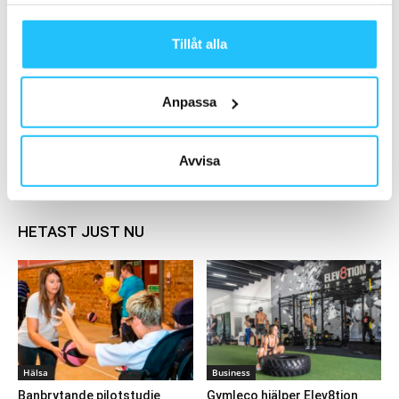
samlat in när du har använt deras tjänster.
Fusion Team Training – funktionell träning
på ett helt nytt sätt!
Tillåt alla
2021-03-01
EC Health Club etablerar sig i Malmö –
Anpassa
kedjans 20:e träningsklubb
2025-07-21
Avvisa
Ladda fler
HETAST JUST NU
Hälsa
Business
Banbrytande pilotstudie
Gymleco hjälper Elev8tion