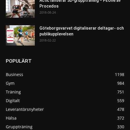
Actic lanserar 3D-gruppträning – PEOne av
Procedos
2018-08-24
Göteborgsvarvet digitaliserar deltagar- och
publikupplevelsen
2018-02-22
POPULÄRT
Business
1198
Gym
984
Träning
751
Digitalt
559
Leverantörsnyheter
478
Hälsa
372
Gruppträning
330