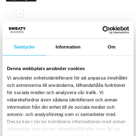
Samarbete
- Annons -
Samtycke
Information
Om
MEST POPULÄRA
Denna webbplats använder cookies
Vi använder enhetsidentifierare för att anpassa innehållet
Foodbox 🧡 Wondr
och annonserna till användarna, tillhandahålla funktioner
2022-07-28
för sociala medier och analysera vår trafik. Vi
vidarebefordrar även sådana identifierare och annan
information från din enhet till de sociala medier och
Actic lanserar Aqua Float – en ny
annons- och analysföretag som vi samarbetar med.
träningsupplevelse på vatten
Dessa kan i sin tur kombinera informationen med annan
2025-04-01
information som du har tillhandahållit eller som de har