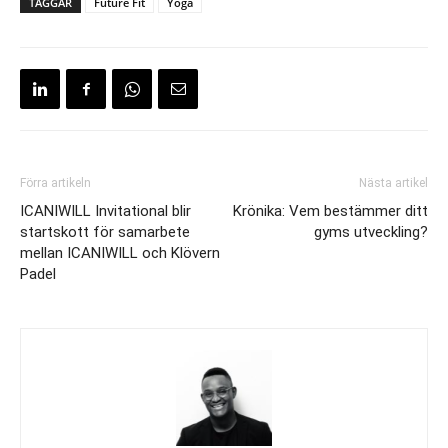
TAGGAR
Future Fit
Yoga
Förra artikeln
Nästa artikel
ICANIWILL Invitational blir
Krönika: Vem bestämmer ditt
startskott för samarbete
gyms utveckling?
mellan ICANIWILL och Klövern
Padel