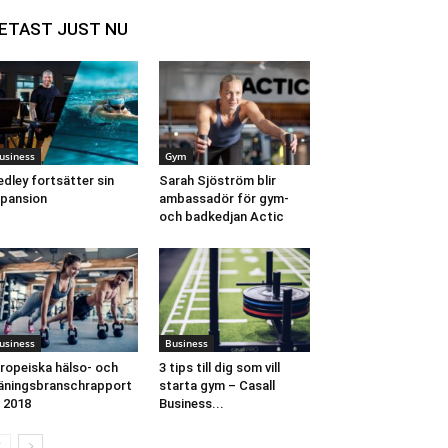
ETAST JUST NU
usiness
Gym
dley fortsätter sin
Sarah Sjöström blir
pansion
ambassadör för gym-
och badkedjan Actic
usiness
Business
ropeiska hälso- och
3 tips till dig som vill
äningsbranschrapport
starta gym – Casall
 2018
Business...