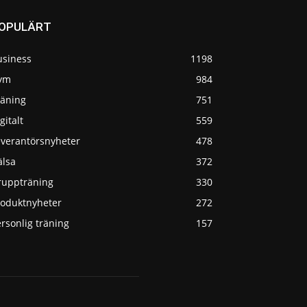
OPULÄRT
usiness
1198
ym
984
räning
751
gitalt
559
everantörsnyheter
478
älsa
372
ruppträning
330
roduktnyheter
272
rsonlig träning
157