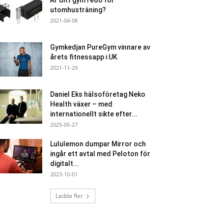
Är ditt gym redo för
utomhusträning?
2021-04-08
Gymkedjan PureGym vinnare av
årets fitnessapp i UK
2021-11-29
Daniel Eks hälsoföretag Neko
Health växer – med
internationellt sikte efter...
2025-05-27
Lululemon dumpar Mirror och
ingår ett avtal med Peloton för
digitalt...
2023-10-01
Ladda fler