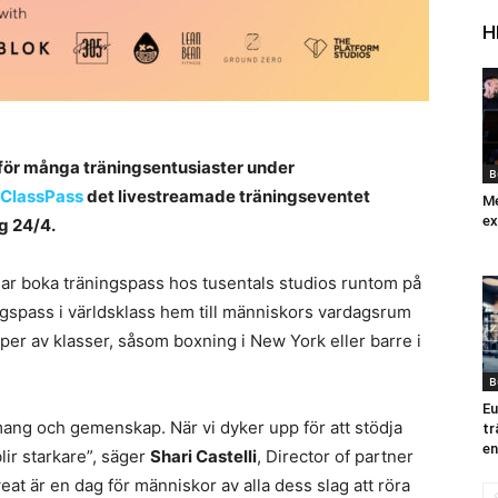
H
för många träningsentusiaster under
B
ClassPass
det livestreamade träningseventet
Me
ex
g 24/4.
mar boka träningspass hos tusentals studios runtom på
ingspass i världsklass hem till människors vardagsrum
typer av klasser, såsom boxning i New York eller barre i
B
Eu
ng och gemenskap. När vi dyker upp för att stödja
tr
en
lir starkare”, säger
Shari Castelli
, Director of partner
t är en dag för människor av alla dess slag att röra