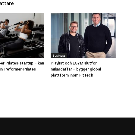
attare
Business
er Pilates-startup – kan
Playlist och EGYM slutför
in i reformer-Pilates
miljardaffär – bygger global
plattform inom FitTech