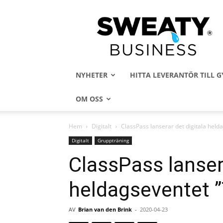
Sweaty
Business
NYHETER
HITTA LEVERANTÖR TILL
OM OSS
Hem
Digitalt
ClassPass lanserar det digitala hel
Digitalt
Gruppträning
ClassPass lansera
heldagseventet 
AV
Brian van den Brink
-
2020-04-23