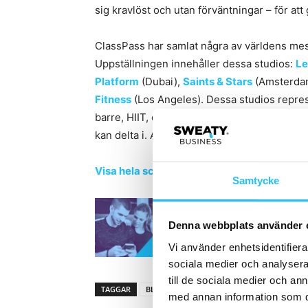
sig kravlöst och utan förväntningar – för att
ClassPass har samlat några av världens mest 
Uppställningen innehåller dessa studios:
Le
Platform
(Dubai),
Saints & Stars
(Amsterda
Fitness
(Los Angeles). Dessa studios repres
barre, HIIT, dance cardio och boxning. Det f
kan delta i. Alla klasser är helt gratis och
Visa hela schemat och planera klasserna h
Samtycke
Denna webbplats använder 
Vi använder enhetsidentifierar
sociala medier och analysera 
till de sociala medier och a
TAGGAR
BLOK
ClassPass
Rumble Boxing
Sh
med annan information som du 