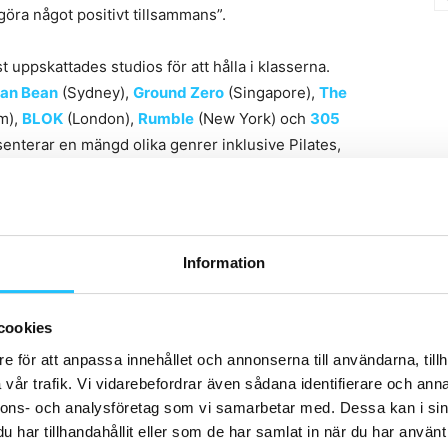
 göra något positivt tillsammans”.
uppskattades studios för att hålla i klasserna.
an Bean
(Sydney),
Ground Zero
(Singapore),
The
m),
BLOK
(London),
Rumble
(New York) och
305
enterar en mängd olika genrer inklusive Pilates,
inns ingen gräns för antalet klasser som varje person
 kommer att strömmas från ClassPass
YouTube-kanal
.
är.
Information
cookies
e för att anpassa innehållet och annonserna till användarna, tillh
vår trafik. Vi vidarebefordrar även sådana identifierare och anna
nnons- och analysföretag som vi samarbetar med. Dessa kan i sin
ari Castelli
Together We Sweat
har tillhandahållit eller som de har samlat in när du har använt 