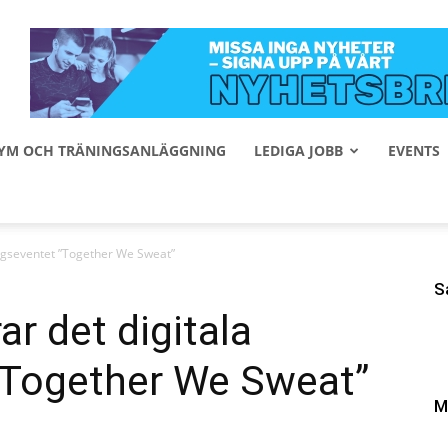
 GYM OCH TRÄNINGSANLÄGGNING
LEDIGA JOBB
EVENTS
dagseventet ”Together We Sweat”
S
r det digitala
”Together We Sweat”
M