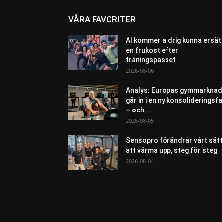
VÅRA FAVORITER
AI kommer aldrig kunna ersät
en frukost efter
träningspasset
2026-08-06
Analys: Europas gymmarknad
går in i en ny konsolideringsf
– och...
2026-08-05
Sensopro förändrar vårt sät
att värma upp, steg för steg
2026-08-04