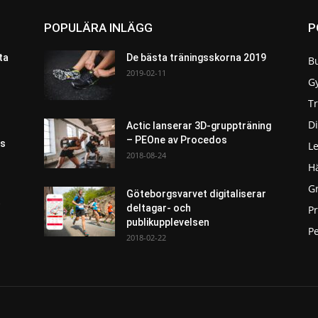
POPULÄRA INLÄGG
P
ta
De bästa träningsskorna 2019
B
2019-02-11
G
T
Di
Actic lanserar 3D-gruppträning
– PEOne av Procedos
as
L
2018-08-24
H
G
Göteborgsvarvet digitaliserar
t
deltagar- och
P
publikupplevelsen
Pe
2018-02-22