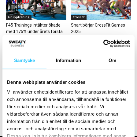
Gruppträning
Crossfit
F45 Trainings intäkter ökade
Snart börjar CrossFit Games
med 175% under årets första
2025
kvartal
Samtycke
Information
Om
Business
Cykling
Denna webbplats använder cookies
Basic-Fit växer i Tyskland –
Cykeleventet The Evolution
Vi använder enhetsidentifierare för att anpassa innehållet
köper 41 gym
Ride 2019 lockade hundratals
och annonserna till användarna, tillhandahålla funktioner
cykelfans
för sociala medier och analysera vår trafik. Vi
vidarebefordrar även sådana identifierare och annan
information från din enhet till de sociala medier och
annons- och analysföretag som vi samarbetar med.
Dessa kan i sin tur kombinera informationen med annan