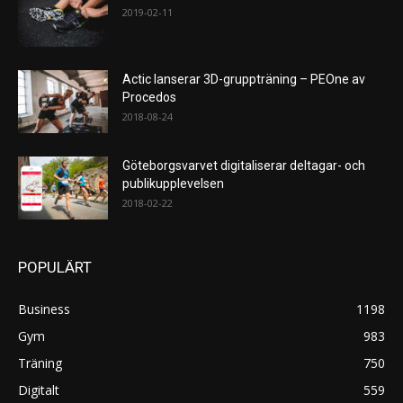
2019-02-11
Actic lanserar 3D-gruppträning – PEOne av
Procedos
2018-08-24
Göteborgsvarvet digitaliserar deltagar- och
publikupplevelsen
2018-02-22
POPULÄRT
Business
1198
Gym
983
Träning
750
Digitalt
559