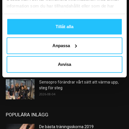
information som du har tillhandahållit eller som de har
samlat in när du har använt deras tjänster.
VÅRA FAVORITER
Tillåt alla
AI kommer aldrig kunna ersätta en frukost
efter träningspasset
2026-08-06
Anpassa
Analys: Europas gymmarknad går in i en ny
konsolideringsfas – och...
Avvisa
2026-08-05
Sensopro förändrar vårt sätt att värma upp,
steg för steg
2026-08-04
POPULÄRA INLÄGG
De bästa träningsskorna 2019