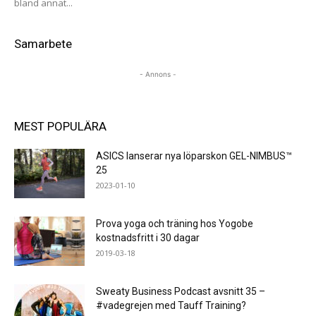
bland annat...
Samarbete
- Annons -
MEST POPULÄRA
ASICS lanserar nya löparskon GEL-NIMBUS™
25
2023-01-10
Prova yoga och träning hos Yogobe
kostnadsfritt i 30 dagar
2019-03-18
Sweaty Business Podcast avsnitt 35 –
#vadegrejen med Tauff Training?