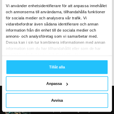
Vi använder enhetsidentifierare för att anpassa innehållet
och annonserna till användarna, tillhandahålla funktioner
för sociala medier och analysera vår trafik. Vi
vidarebefordrar även sådana identifierare och annan
information från din enhet till de sociala medier och
annons- och analysföretag som vi samarbetar med.
Business
Business
Dessa kan i sin tur kombinera informationen med annan
Gästkrönika: ”Hej fitness-
Björn Johansson – Sweaty
information som du har tillhandahållit eller som de har
industrin, era kunder är redan
Business podcast #67
samlat in när du har använt deras tjänster.
digitala!”
Tillåt alla
Anpassa
VÅRA FAVORITER
Avvisa
Nike satsar på hybridträning när Hyrox formar