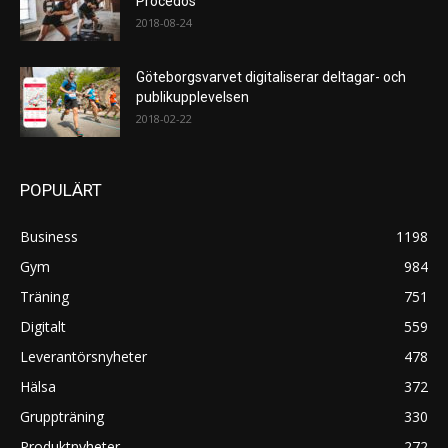
Procedos
2018-08-24
Göteborgsvarvet digitaliserar deltagar- och
publikupplevelsen
2018-02-22
POPULÄRT
Business
1198
Gym
984
Träning
751
Digitalt
559
Leverantörsnyheter
478
Hälsa
372
Gruppträning
330
Produktnyheter
272