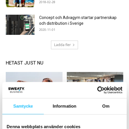
2018-02-28
Concept och Advagym startar partnerskap
och distribution i Sverige
2020-11-01
Ladda fler
HETAST JUST NU
Samtycke
Information
Om
Hälsa
Business
Så hanterar du din stress
Bildextra: Concept och
bättre – 6 tips
Eurosport arrangerade lyckad
Denna webbplats använder cookies
kundträff