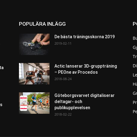
POPULÄRA INLÄGG
P
De bästa träningsskorna 2019
B
a
2019-02-11
G
T
Di
Actic lanserar 3D-gruppträning
ta
– PEOne av Procedos
L
2018-08-24
H
G
Göteborgsvarvet digitaliserar
deltagar- och
P
as
publikupplevelsen
Pe
2018-02-22