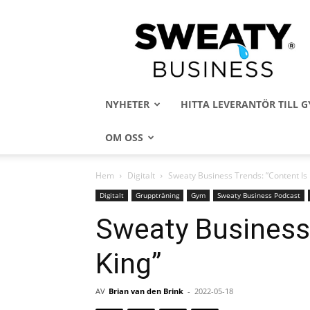
Sweaty
Business
NYHETER
HITTA LEVERANTÖR TILL
OM OSS
Hem
Digitalt
Sweaty Business Trends: ”Content Is 
Digitalt
Gruppträning
Gym
Sweaty Business Podcast
Sweaty Business 
King”
AV
Brian van den Brink
-
2022-05-18