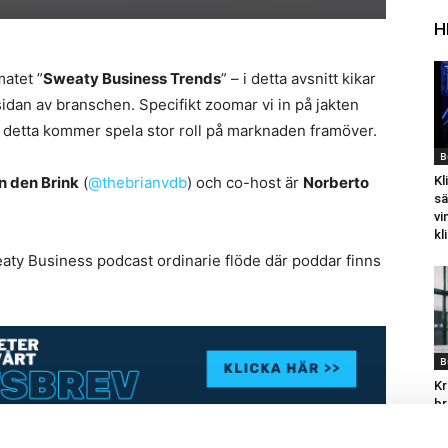
H
matet ”
Sweaty Business Trends
” – i detta avsnitt kikar
idan av branschen. Specifikt zoomar vi in på jakten
ör detta kommer spela stor roll på marknaden framöver.
B
n den Brink
(
@thebrianvdb
) och co-host är
Norberto
Kl
sä
vi
kl
ty Business podcast ordinarie flöde där poddar finns
B
Kr
br
Pa
re