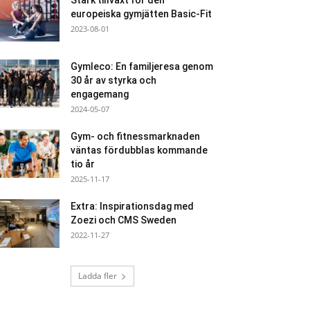
Stark tillväxt för den
europeiska gymjätten Basic-Fit
2023-08-01
Gymleco: En familjeresa genom
30 år av styrka och
engagemang
2024-05-07
Gym- och fitnessmarknaden
väntas fördubblas kommande
tio år
2025-11-17
Extra: Inspirationsdag med
Zoezi och CMS Sweden
2022-11-27
Ladda fler