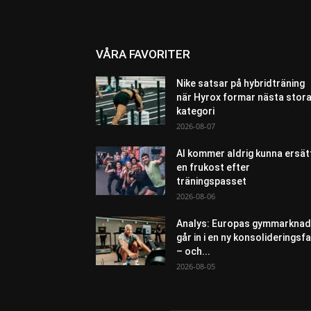
VÅRA FAVORITER
Nike satsar på hybridträning
när Hyrox formar nästa stor
kategori
2026-08-07
AI kommer aldrig kunna ersät
en frukost efter
träningspasset
2026-08-06
Analys: Europas gymmarknad
går in i en ny konsolideringsf
– och...
2026-08-05