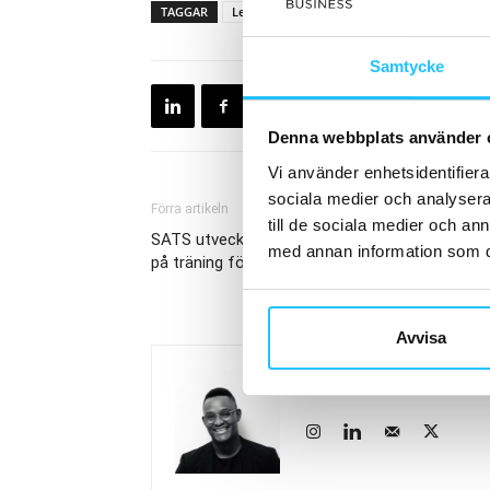
TAGGAR
Les Mills
Norberto Lacourt
Onlineträ
Samtycke
Denna webbplats använder 
Vi använder enhetsidentifierar
sociala medier och analysera 
Förra artikeln
till de sociala medier och a
SATS utvecklar padelverksamheten – satsning
med annan information som du 
på träning för barn
Avvisa
Brian van den Brink