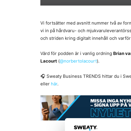
Vi fortsätter med avsnitt nummer två av for
vi in på hårdvaru- och mjukvaruleverantörss
och striden kring digitalt innehåll och varf
Värd för podden är i vanlig ordning
Brian va
Lacourt
(
@norbertolacourt
).
🎧 Sweaty Business TRENDS hittar du i Swea
eller
här
.