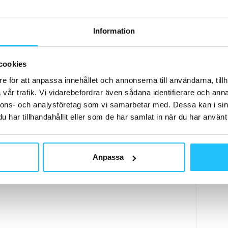
ning
Peloton
Wexer
Information
cookies
e för att anpassa innehållet och annonserna till användarna, tillh
vår trafik. Vi vidarebefordrar även sådana identifierare och anna
Nästa artikel
nnons- och analysföretag som vi samarbetar med. Dessa kan i sin
Debattinlägg: ”Fler förebyggande
har tillhandahållit eller som de har samlat in när du har använt 
hälsosatsningar behövs – vi har inte råd att
vänta”
Anpassa