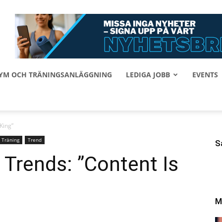
 GYM OCH TRÄNINGSANLÄGGNING
LEDIGA JOBB
EVENTS
King”
Träning
Trend
S
Trends: ”Content Is
M