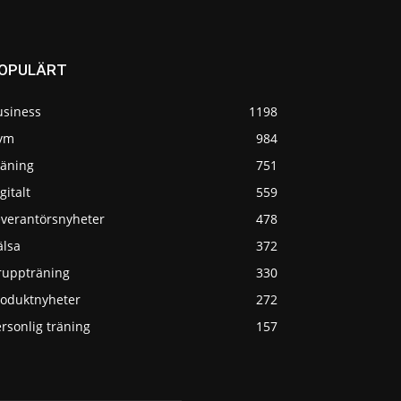
OPULÄRT
usiness
1198
ym
984
räning
751
gitalt
559
everantörsnyheter
478
älsa
372
ruppträning
330
roduktnyheter
272
rsonlig träning
157