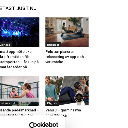
ETAST JUST NU
usiness
Business
imattoppmöte ska
Peloton planerar
kra framtiden för
relansering av app och
ntersporten – fokus på
varumärke
imatåtgärder på...
usiness
Digitalt
isande padelmarknad –
Venu 3 – garmins nya
anschjätten We Are
sportklocka
del ansöker om
konstruktion