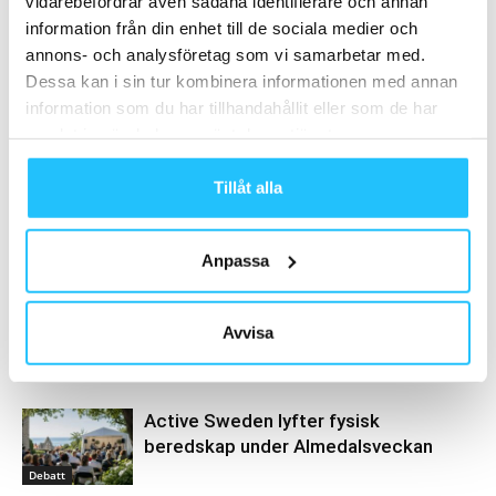
vidarebefordrar även sådana identifierare och annan
världen över
Friskis Lidköping
information från din enhet till de sociala medier och
annons- och analysföretag som vi samarbetar med.
Dessa kan i sin tur kombinera informationen med annan
information som du har tillhandahållit eller som de har
samlat in när du har använt deras tjänster.
Tillåt alla
Henrik Valis
Anpassa
Avvisa
Relaterade artiklar
Mer av samma författare
Active Sweden lyfter fysisk
beredskap under Almedalsveckan
Debatt