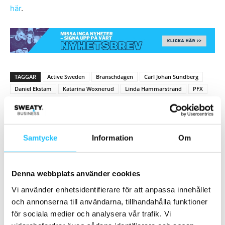
här
.
TAGGAR
Active Sweden
Branschdagen
Carl Johan Sundberg
Daniel Ekstam
Katarina Woxnerud
Linda Hammarstrand
PFX
Power Fitness Xpo
Samtycke
Information
Om
Denna webbplats använder cookies
Vi använder enhetsidentifierare för att anpassa innehållet
Förra artikeln
Nästa artikel
och annonserna till användarna, tillhandahålla funktioner
VM på löpband tar form – RUN
Sensomotorisk träning blir en
för sociala medier och analysera vår trafik. Vi
X öppnar för anläggningar
del av medlemsresan på