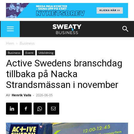
Hem
Business
Business
Event
Utbildning
Active Swedens branschdag
tillbaka på Nacka
Strandsmässan i november
AV
Henrik Valis
-
2026-06-05