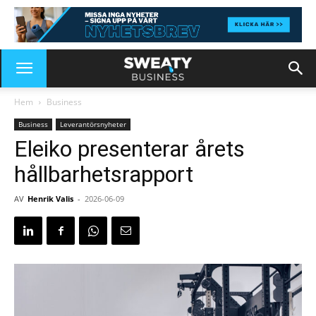
Hem
Business
Business
Leverantörsnyheter
Eleiko presenterar årets
hållbarhetsrapport
AV
Henrik Valis
-
2026-06-09