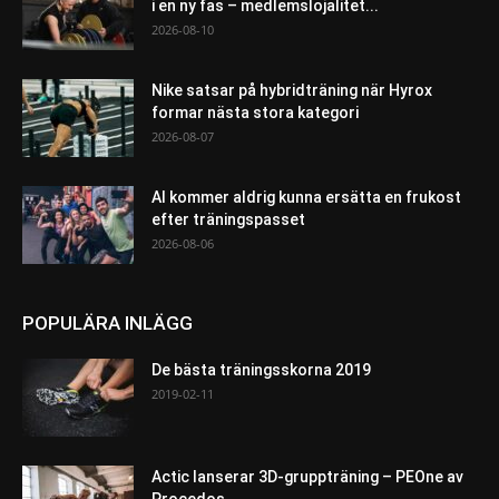
i en ny fas – medlemslojalitet...
2026-08-10
Nike satsar på hybridträning när Hyrox
formar nästa stora kategori
2026-08-07
AI kommer aldrig kunna ersätta en frukost
efter träningspasset
2026-08-06
POPULÄRA INLÄGG
De bästa träningsskorna 2019
2019-02-11
Actic lanserar 3D-gruppträning – PEOne av