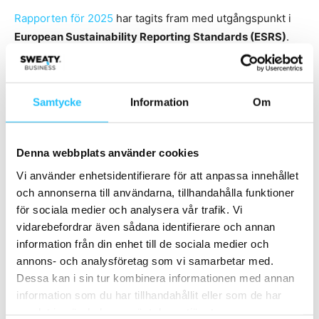
Rapporten för 2025
har tagits fram med utgångspunkt i
European Sustainability Reporting Standards (ESRS)
.
Eleiko har valt att frivilligt tillämpa ramverket som en del
av arbetet för ökad transparens och fortsatt utveckling av
hållbarhetsrapporteringen.
Samtycke
Information
Om
Framåt
Denna webbplats använder cookies
Under 2026 kommer Eleiko att fortsätta utveckla sin
Vi använder enhetsidentifierare för att anpassa innehållet
rapportering enligt ESRS, utöka mätningen av påverkan i
och annonserna till användarna, tillhandahålla funktioner
för sociala medier och analysera vår trafik. Vi
värdekedjan och bygga vidare på investeringarna i
vidarebefordrar även sådana identifierare och annan
produkter och medarbetare.
information från din enhet till de sociala medier och
annons- och analysföretag som vi samarbetar med.
Ambitionen är enligt företaget densamma som alltid – att
Dessa kan i sin tur kombinera informationen med annan
utveckla styrkeutrustning som håller i generationer och
information som du har tillhandahållit eller som de har
att driva verksamheten med ett långsiktigt perspektiv.
samlat in när du har använt deras tjänster.