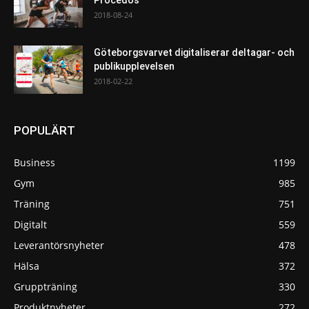
Procedos
2018-08-24
Göteborgsvarvet digitaliserar deltagar- och
publikupplevelsen
2018-02-22
POPULÄRT
Business
1199
Gym
985
Träning
751
Digitalt
559
Leverantörsnyheter
478
Hälsa
372
Gruppträning
330
Produktnyheter
272