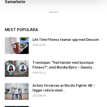
Samarbete
- Annons -
MEST POPULÄRA
Life Time Fitness teamar upp med Dexcom
2025-02-07
Trendspan: ”Vad händer med boutique
Fitness?”, med Monika Björn – Sweaty...
2024-02-21
Activio förvärvas av Nordic Fighter AB –
lägger i nästa växel...
2023-08-30