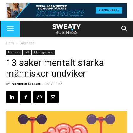
Hem
Business
Business
HR
Management
13 saker mentalt starka
människor undviker
AV
Norberto Lacourt
-
2017-12-22