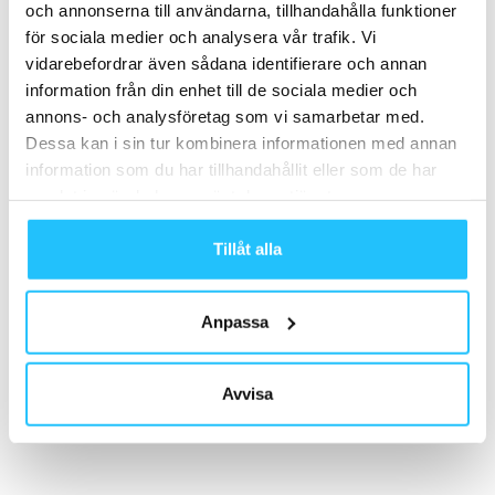
och annonserna till användarna, tillhandahålla funktioner
för sociala medier och analysera vår trafik. Vi
vidarebefordrar även sådana identifierare och annan
information från din enhet till de sociala medier och
Förra artikeln
Nästa artikel
annons- och analysföretag som vi samarbetar med.
Våga ge dina CrossFit-kunder
Virgin Active –
Dessa kan i sin tur kombinera informationen med annan
det de behöver, inte bara det
höghöjdsträning i gruppformat
information som du har tillhandahållit eller som de har
du tror de vill ha
samlat in när du har använt deras tjänster.
Tillåt alla
Anpassa
Norberto Lacourt
Avvisa