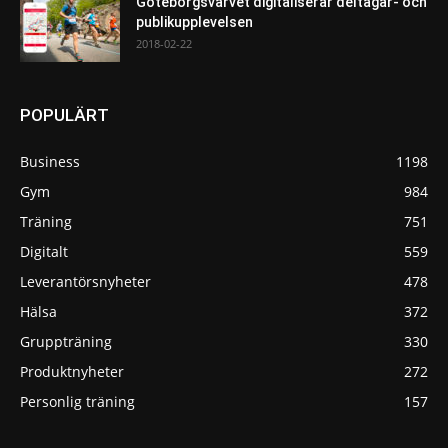
Göteborgsvarvet digitaliserar deltagar- och
publikupplevelsen
2018-02-22
POPULÄRT
Business
1198
Gym
984
Träning
751
Digitalt
559
Leverantörsnyheter
478
Hälsa
372
Gruppträning
330
Produktnyheter
272
Personlig träning
157