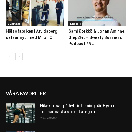
Business
Digitalt
Hälsofabriken i Åtvidaberg
Sami Körkkö & Johan Åminne,
satsar nytt med Milon Q
Step2Fit – Sweaty Business
Podcast #92
VÅRA FAVORITER
Nike satsar på hybridträning när Hyrox
formar nästa stora kategori
2026-08-07