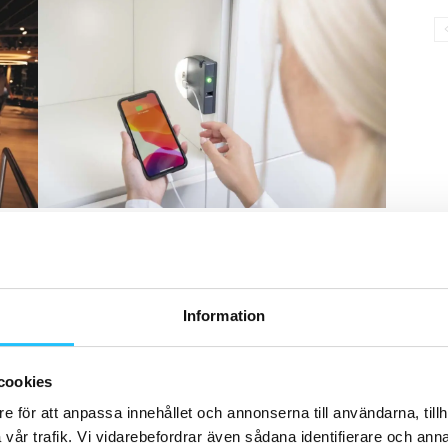
företag som ansluter sig till oss som partners, detta gör
Information
a den kostnadsfri för att så många som möjligt ska ha
ter via hemsida, sociala medier och podcast
cookies
e för att anpassa innehållet och annonserna till användarna, tillh
vår trafik. Vi vidarebefordrar även sådana identifierare och anna