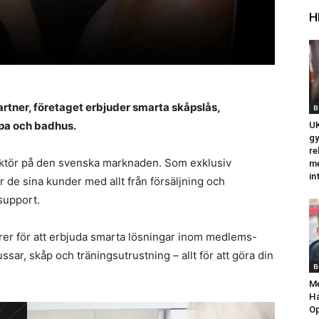
H
rtner, företaget erbjuder smarta skåpslås,
B
spa och badhus.
UK
gy
re
 aktör på den svenska marknaden. Som exklusiv
me
in
r de sina kunder med allt från försäljning och
 support.
er för att erbjuda smarta lösningar inom medlems-
ar, skåp och träningsutrustning – allt för att göra din
B
Me
Ha
Op