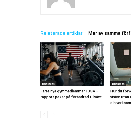
Relaterade artiklar
Mer av samma förf
Business
Business
Färre nya gymmedlemmar i USA –
Hur du förve
rapport pekar på förändrad tillväxt
vision utan 
din verksa