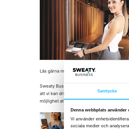
Läs gärna mer på
gantner.se.
Sweaty Business sätter stort värde till alla 
Samtycke
att vi kan driva plattformen vidare och håll
möjlighet att ta del av inspiration och nyhe
Denna webbplats använder 
Vi använder enhetsidentifierar
sociala medier och analysera 