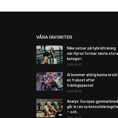
VÅRA FAVORITER
Nike satsar på hybridträning
när Hyrox formar nästa stor
kategori
2026-08-07
AI kommer aldrig kunna ersät
en frukost efter
träningspasset
2026-08-06
Analys: Europas gymmarknad
går in i en ny konsolideringsf
– och...
2026-08-05