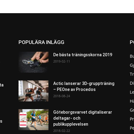
POPULÄRA INLÄGG
P
De bästa träningsskorna 2019
B
a
2019-02-11
G
T
Di
Actic lanserar 3D-gruppträning
ta
– PEOne av Procedos
L
2018-08-24
H
G
Göteborgsvarvet digitaliserar
deltagar- och
P
as
publikupplevelsen
Pe
2018-02-22