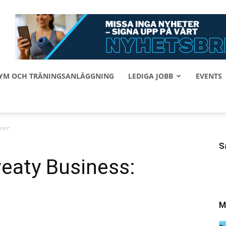
 GYM OCH TRÄNINGSANLÄGGNING
LEDIGA JOBB
EVENTS
tner
S
weaty Business:
M