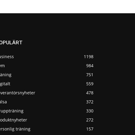
OPULÄRT
usiness
1198
ym
984
räning
751
gitalt
559
everantörsnyheter
478
älsa
372
ruppträning
330
roduktnyheter
272
rsonlig träning
157