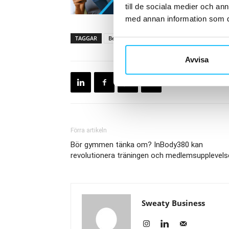
till de sociala medier och a
med annan information som du 
TAGGAR
Betallösning
Gantner
gym
Inpasse
Avvisa
Förra artikeln
Bör gymmen tänka om? InBody380 kan
revolutionera träningen och medlemsupplevels
Sweaty Business