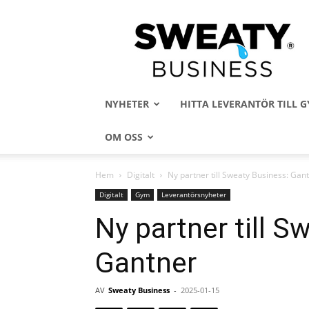
Sweaty
Business
NYHETER
HITTA LEVERANTÖR TILL
OM OSS
Hem
Digitalt
Ny partner till Sweaty Business: Gan
Digitalt
Gym
Leverantörsnyheter
Ny partner till S
Gantner
AV
Sweaty Business
-
2025-01-15