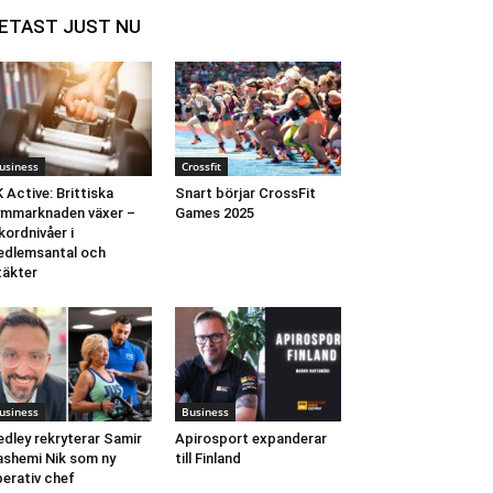
ETAST JUST NU
usiness
Crossfit
 Active: Brittiska
Snart börjar CrossFit
mmarknaden växer –
Games 2025
kordnivåer i
dlemsantal och
täkter
usiness
Business
dley rekryterar Samir
Apirosport expanderar
shemi Nik som ny
till Finland
erativ chef