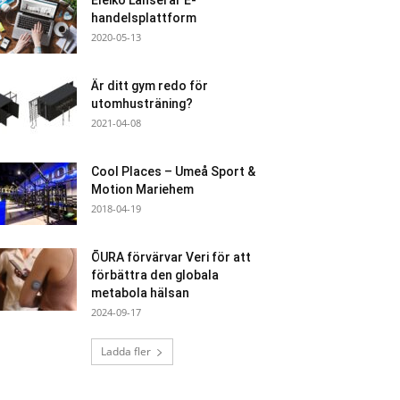
Eleiko Lanserar E-
handelsplattform
2020-05-13
Är ditt gym redo för
utomhusträning?
2021-04-08
Cool Places – Umeå Sport &
Motion Mariehem
2018-04-19
ŌURA förvärvar Veri för att
förbättra den globala
metabola hälsan
2024-09-17
Ladda fler