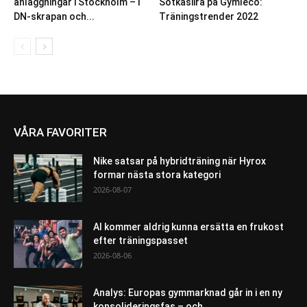
anläggningar i Stockholm – i
Sotkasiira på Gymleco:
DN-skrapan och...
Träningstrender 2022
VÅRA FAVORITER
Nike satsar på hybridträning när Hyrox
formar nästa stora kategori
2026-08-07
AI kommer aldrig kunna ersätta en frukost
efter träningspasset
2026-08-06
Analys: Europas gymmarknad går in i en ny
konsolideringsfas – och...