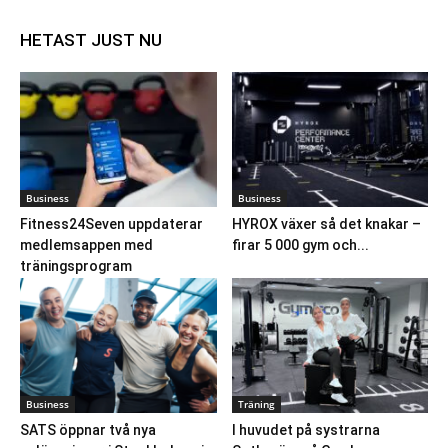
HETAST JUST NU
Business
Business
Fitness24Seven uppdaterar
HYROX växer så det knakar –
medlemsappen med
firar 5 000 gym och...
träningsprogram
Business
Träning
SATS öppnar två nya
I huvudet på systrarna