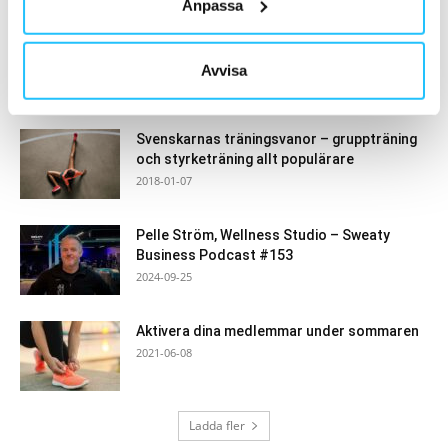
Anpassa
Kraftmark/Vartex blir officiell distributör
för CENTR x HYROX-produktlinjen i Sverige
Avvisa
och...
2024-02-28
Svenskarnas träningsvanor – gruppträning
och styrketräning allt populärare
2018-01-07
Pelle Ström, Wellness Studio – Sweaty
Business Podcast #153
2024-09-25
Aktivera dina medlemmar under sommaren
2021-06-08
Ladda fler