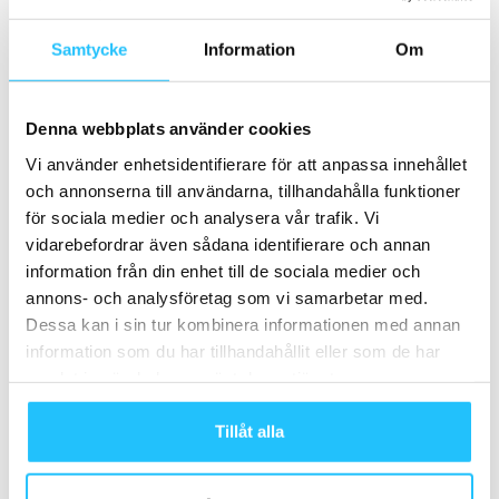
direkt hem till dig med hjälp av
Technogym App
Digitalt
Samtycke
Information
Om
Yogobe tecknar samarbetsavtal med
cancerrehabiliteringen i Region Skåne
Denna webbplats använder cookies
Digitalt
Vi använder enhetsidentifierare för att anpassa innehållet
Lönsamhetsprobem: Kvix planerar att
och annonserna till användarna, tillhandahålla funktioner
sälja eller lägga ned Kvix.tv och
för sociala medier och analysera vår trafik. Vi
Vahlery
vidarebefordrar även sådana identifierare och annan
Digitalt
information från din enhet till de sociala medier och
annons- och analysföretag som vi samarbetar med.
Dessa kan i sin tur kombinera informationen med annan
information som du har tillhandahållit eller som de har
Samarbete
samlat in när du har använt deras tjänster.
- Annons -
Tillåt alla
MEST POPULÄRA