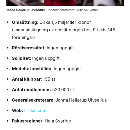
Janna Hellerup Ulvselius
, Generelsekreterare Friskis&Svettis
Omsättning:
Cirka 1,5 miljarder kronor
(sammanslagning av omsättningen hos Friskis 145
föreningar)
Rörelseresultat:
Ingen uppgift
Soliditet:
Ingen uppgift
Medeltal anställda:
Ingen uppgift
Antal klubbar:
155 st
Antal medlemmar:
520 000 st
Generalsekreterare:
Janna Hellerup Ulvselius
Web:
friskis.com
Fokusregioner:
Hela Sverige