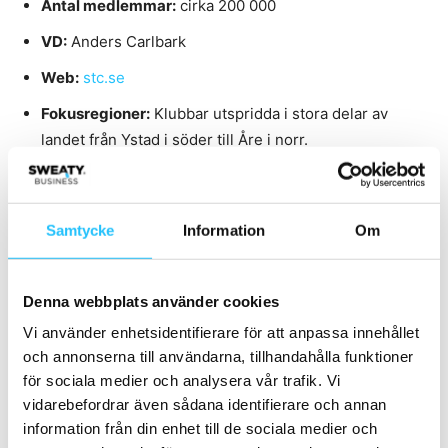
Antal medlemmar:
cirka 200 000
VD:
Anders Carlbark
Web:
stc.se
Fokusregioner:
Klubbar utspridda i stora delar av
landet från Ystad i söder till Åre i norr.
Kommentarer:
Samtycke
Information
Om
Under 2024 fortsatte STC att växa, med ökade medlems-
och besökstal samt högre beläggning i gruppträningen.
Samtidigt genomfördes effektiviseringsåtgärder för att
Denna webbplats använder cookies
möta ökade kostnader.
Vi använder enhetsidentifierare för att anpassa innehållet
och annonserna till användarna, tillhandahålla funktioner
Under året öppnades nio nya anläggningar i Stockholm,
för sociala medier och analysera vår trafik. Vi
Göteborg, Östersund och Karlstad. STC genomförde
vidarebefordrar även sådana identifierare och annan
även två inkråmsförvärv i Stockholmsområdet.
information från din enhet till de sociala medier och