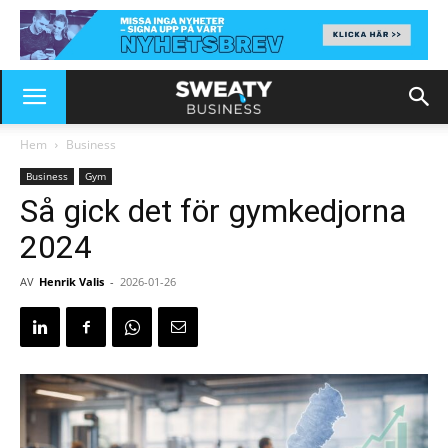
Hem
Business
Business
Gym
Så gick det för gymkedjorna
2024
AV
Henrik Valis
-
2026-01-26