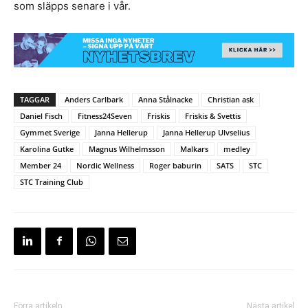
som släpps senare i vår.
TAGGAR
Anders Carlbark
Anna Stålnacke
Christian ask
Daniel Fisch
Fitness24Seven
Friskis
Friskis & Svettis
Gymmet Sverige
Janna Hellerup
Janna Hellerup Ulvselius
Karolina Gutke
Magnus Wilhelmsson
Malkars
medley
Member 24
Nordic Wellness
Roger baburin
SATS
STC
STC Training Club
Förra artikeln
Nästa artikel