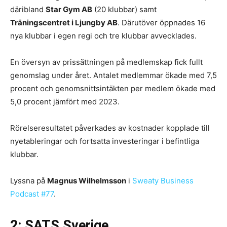
däribland
Star Gym AB
(20 klubbar) samt
Träningscentret i Ljungby AB
. Därutöver öppnades 16
nya klubbar i egen regi och tre klubbar avvecklades.
En översyn av prissättningen på medlemskap fick fullt
genomslag under året. Antalet medlemmar ökade med 7,5
procent och genomsnittsintäkten per medlem ökade med
5,0 procent jämfört med 2023.
Rörelseresultatet påverkades av kostnader kopplade till
nyetableringar och fortsatta investeringar i befintliga
klubbar.
Lyssna på
Magnus Wilhelmsson
i
Sweaty Business
Podcast #77
.
2: SATS Sverige