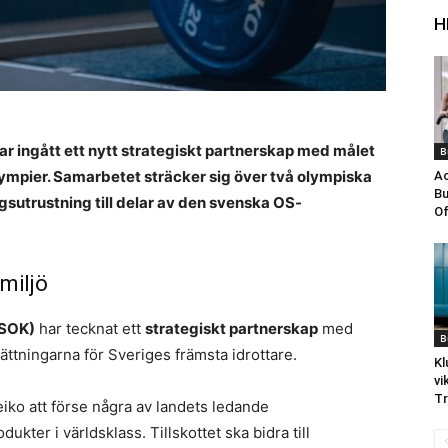
H
r ingått ett nytt strategiskt partnerskap med målet
B
lympier. Samarbetet sträcker sig över två olympiska
Ac
Bu
gsutrustning till delar av den svenska OS-
Of
miljö
(SOK)
har tecknat ett
strategiskt partnerskap
med
B
sättningarna för Sveriges främsta idrottare.
Kl
vi
Tr
iko att förse några av landets ledande
ter i världsklass. Tillskottet ska bidra till