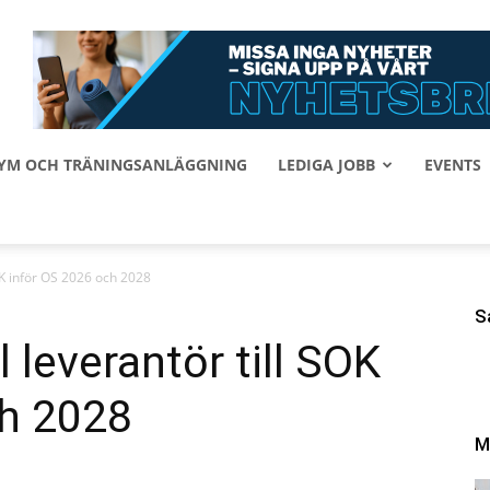
 GYM OCH TRÄNINGSANLÄGGNING
LEDIGA JOBB
EVENTS
 SOK inför OS 2026 och 2028
S
ll leverantör till SOK
ch 2028
M