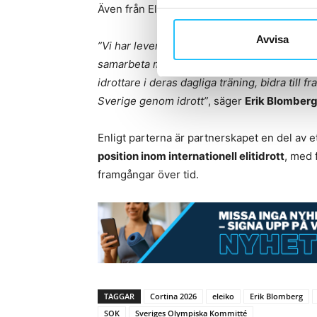
Även från Eleikos sida betonas det långsikti
Avvisa
”Vi har levererat prestationsfokuserad träni
samarbeta med Sveriges Olympiska Kommitté.
idrottare i deras dagliga träning, bidra till
Sverige genom idrott”
, säger
Erik Blomber
Enligt parterna är partnerskapet en del av 
position inom internationell elitidrott
, med 
framgångar över tid.
TAGGAR
Cortina 2026
eleiko
Erik Blomberg
SOK
Sveriges Olympiska Kommitté