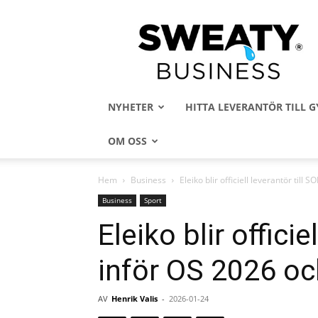
Sweaty
Business
NYHETER
HITTA LEVERANTÖR TILL
OM OSS
Hem
Business
Eleiko blir officiell leverantör till
Business
Sport
Eleiko blir officie
inför OS 2026 o
AV
Henrik Valis
-
2026-01-24