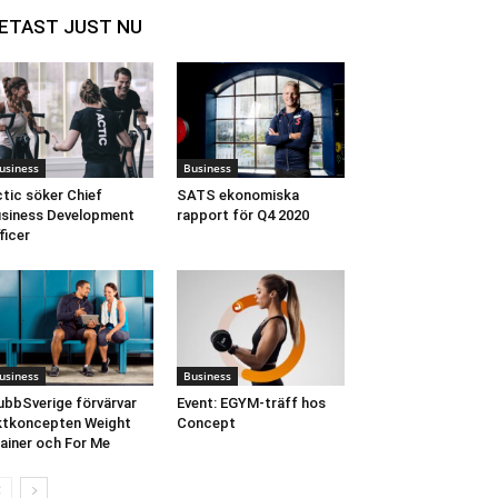
ETAST JUST NU
usiness
Business
tic söker Chief
SATS ekonomiska
siness Development
rapport för Q4 2020
ficer
usiness
Business
ubbSverige förvärvar
Event: EGYM-träff hos
ktkoncepten Weight
Concept
ainer och For Me