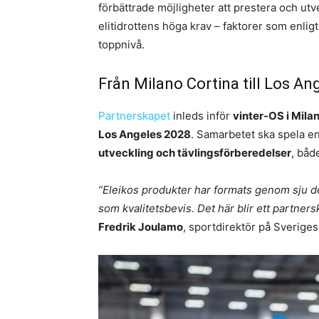
förbättrade möjligheter att prestera och utv
elitidrottens höga krav – faktorer som enlig
toppnivå.
Från Milano Cortina till Los An
Partnerskapet
inleds inför
vinter-OS i Mila
Los Angeles 2028
. Samarbetet ska spela en 
utveckling och tävlingsförberedelser
, båd
”Eleikos produkter har formats genom sju d
som kvalitetsbevis. Det här blir ett partne
Fredrik Joulamo
, sportdirektör på Sverige