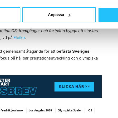
ga perspektivet i samarbetet.
Anpassa
ngsutrustning sedan 1957 och är stolta över att
 Tillsammans ser vi fram emot att stötta nationella
 framtida OS-framgångar och fortsätta bygga ett starkare
g
, vd på
Eleiko
.
ett gemensamt åtagande för att
befästa Sveriges
fokus på hållbar prestationsutveckling och olympiska
Fredrik Joulamo
Los Angeles 2028
Olympiska Spelen
OS