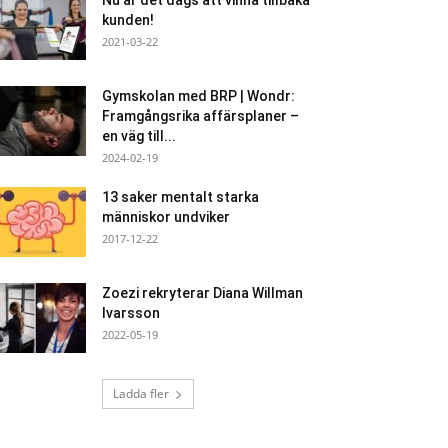
Nu är det dags att vinna tillbaka
kunden!
2021-03-22
Gymskolan med BRP | Wondr:
Framgångsrika affärsplaner –
en väg till...
2024-02-19
13 saker mentalt starka
människor undviker
2017-12-22
Zoezi rekryterar Diana Willman
Ivarsson
2022-05-19
Ladda fler