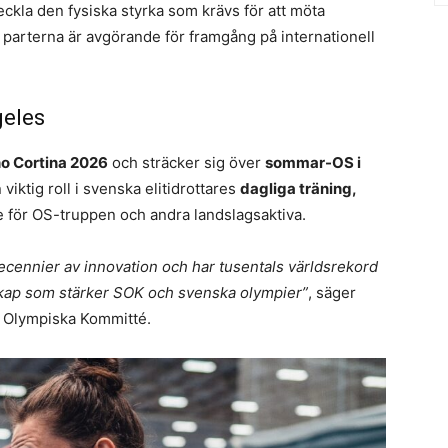
eckla den fysiska styrka som krävs för att möta
t parterna är avgörande för framgång på internationell
geles
no Cortina 2026
och sträcker sig över
sommar-OS i
viktig roll i svenska elitidrottares
dagliga träning,
e för OS-truppen och andra landslagsaktiva.
ecennier av innovation och har tusentals världsrekord
rskap som stärker SOK och svenska olympier”
, säger
s Olympiska Kommitté.