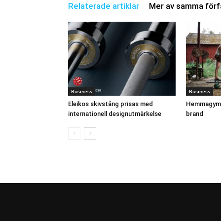
Relaterade artiklar
Mer av samma förf
Business
Business
Eleikos skivstång prisas med
Hemmagymm
internationell designutmärkelse
brand