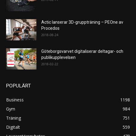
Actic lanserar 3D-gruppträning – PEOne av
Procedos
2018-08-24
Göteborgsvarvet digitaliserar deltagar- och
publikupplevelsen
2018-02-22
POPULÄRT
Business
1198
Gym
984
Träning
751
Digitalt
559