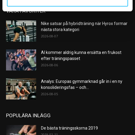
VÅRA FAVORITER
Nike satsar på hybridträning när Hyrox formar
nästa stora kategori
2026-08-07
AI kommer aldrig kunna ersätta en frukost
efter träningspasset
2026-08-06
Analys: Europas gymmarknad går in i en ny
konsolideringsfas – och...
2026-08-05
POPULÄRA INLÄGG
De bästa träningsskorna 2019
2019-02-11