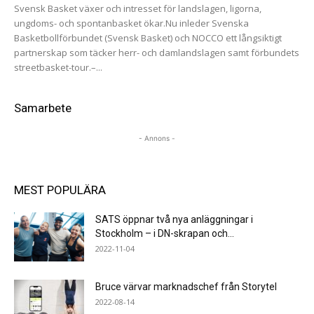
Svensk Basket växer och intresset för landslagen, ligorna,
ungdoms- och spontanbasket ökar.Nu inleder Svenska
Basketbollförbundet (Svensk Basket) och NOCCO ett långsiktigt
partnerskap som täcker herr- och damlandslagen samt förbundets
streetbasket-tour.–...
Samarbete
- Annons -
MEST POPULÄRA
SATS öppnar två nya anläggningar i
Stockholm – i DN-skrapan och...
2022-11-04
Bruce värvar marknadschef från Storytel
2022-08-14