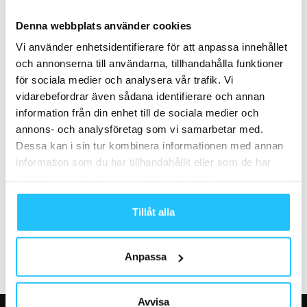
Business
Träning
Denna webbplats använder cookies
Apple Fitness+ lanseras i
Erbjudande på
Sverige den 15 december
onlineutbildningar hos Human
Vi använder enhetsidentifierare för att anpassa innehållet
Performance
och annonserna till användarna, tillhandahålla funktioner
för sociala medier och analysera vår trafik. Vi
vidarebefordrar även sådana identifierare och annan
information från din enhet till de sociala medier och
annons- och analysföretag som vi samarbetar med.
Dessa kan i sin tur kombinera informationen med annan
information som du har tillhandahållit eller som de har
Business
Gruppträning
samlat in när du har använt deras tjänster.
BRP Systems och Wondr bildar
LES MILLS LIVE STOCKHOLM
en kraftfull företagsgrupp
2023 – Biljettbokningen har
Tillåt alla
tillsammans och banar...
öppnat (Slutsålt!)
Anpassa
Avvisa