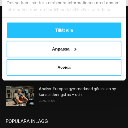
Dessa kan i sin tur kombinera informationen med annan
information som du har tillhandahållit eller som de har
samlat in när du har använt deras tjänster.
VÅRA FAVORITER
Tillåt alla
Nike satsar på hybridträning när Hyrox formar
nästa stora kategori
2026-08-07
Anpassa
AI kommer aldrig kunna ersätta en frukost
efter träningspasset
Avvisa
2026-08-06
Analys: Europas gymmarknad går in i en ny
konsolideringsfas – och...
2026-08-05
POPULÄRA INLÄGG