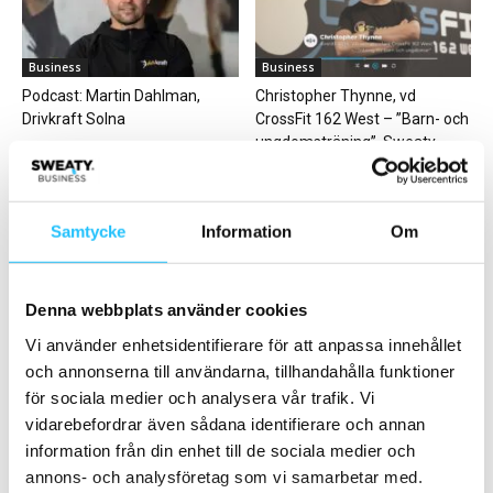
Business
Business
Podcast: Martin Dahlman,
Christopher Thynne, vd
Drivkraft Solna
CrossFit 162 West – ”Barn- och
ungdomsträning”, Sweaty...
Samtycke
Information
Om
Denna webbplats använder cookies
Kläder & skor
Gym
Vi använder enhetsidentifierare för att anpassa innehållet
ASICS lanserar nya löparskon
Studio to be satsar på unikt
GEL-NIMBUS™ 25
premiumkoncept i
och annonserna till användarna, tillhandahålla funktioner
Örnsköldsvik
för sociala medier och analysera vår trafik. Vi
vidarebefordrar även sådana identifierare och annan
information från din enhet till de sociala medier och
annons- och analysföretag som vi samarbetar med.