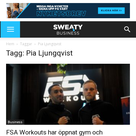
Hem
Taggar
Pia Ljungqvist
Tagg: Pia Ljungqvist
Business
FSA Workouts har öppnat gym och