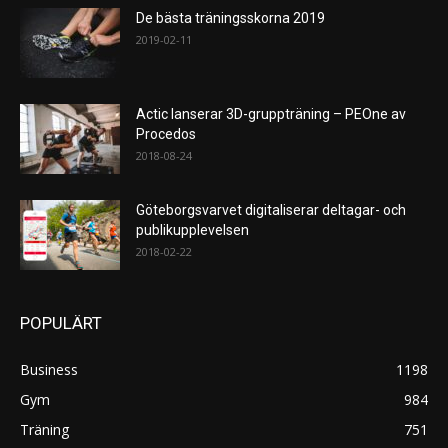
De bästa träningsskorna 2019
2019-02-11
Actic lanserar 3D-gruppträning – PEOne av
Procedos
2018-08-24
Göteborgsvarvet digitaliserar deltagar- och
publikupplevelsen
2018-02-22
POPULÄRT
Business
1198
Gym
984
Träning
751