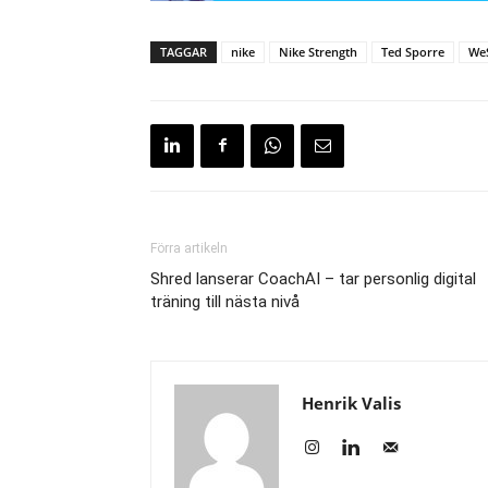
TAGGAR
nike
Nike Strength
Ted Sporre
We
Förra artikeln
Shred lanserar CoachAI – tar personlig digital
träning till nästa nivå
Henrik Valis