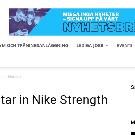
 GYM OCH TRÄNINGSANLÄGGNING
LEDIGA JOBB
EVENTS
h till Norden
S
ar in Nike Strength
M