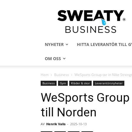
Sweaty
Business
NYHETER
HITTA LEVERANTÖR TILL
OM OSS
Hem
Business
WeSports Group tar in Nike Strengt
Business
Gym
Kläder & skor
Leverantörsnyheter
WeSports Group t
till Norden
AV
Henrik Valis
-
2025-10-13