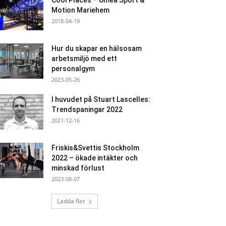
Cool Places – Umeå Sport &
Motion Mariehem
2018-04-19
Hur du skapar en hälsosam
arbetsmiljö med ett
personalgym
2023-05-26
I huvudet på Stuart Lascelles:
Trendspaningar 2022
2021-12-16
Friskis&Svettis Stockholm
2022 – ökade intäkter och
minskad förlust
2023-08-07
Ladda fler