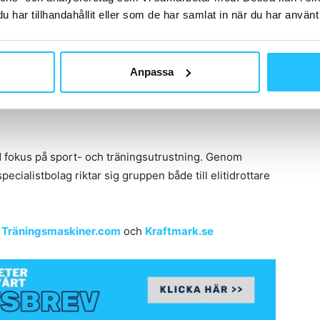
roups mål att växa inom ledande sport- och
har tillhandahållit eller som de har samlat in när du har använt 
omsätter omkring
2,7 miljarder kronor
, samlar flera
cykling, fitness, hockey och outdoor.
Anpassa
e mot den nordiska träningsmarknaden och bidrar till
l träningsutrustning,”
säger Sporre
.
 fokus på sport- och träningsutrustning. Genom
cialistbolag riktar sig gruppen både till elitidrottare
å
Träningsmaskiner.com
och
Kraftmark.se