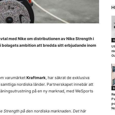
H
vtal med Nike om distributionen av Nike Strength i
G
i bolagets ambition att bredda sitt erbjudande inom
Ut
ni
Ou
kom varumärket
Kraftmark
, har säkrat de exklusiva
 samtliga nordiska länder. Partnerskapet innebär att
B
h träningsutrustning på en ny marknad, med WeSports
Re
Pa
po
N
ke Strength på den nordiska marknaden. Det här