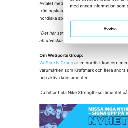
Avtalet med Nike är i linje med WeSports G
med annan information som du 
träningskategorier. Koncernen, som i dag 
nordiska specialistbolag inom områden som 
Avvisa
”Det här samarbetet stärker vårt erbjudand
att utveckla hela segmentet för professionel
Om WeSports Group:
WeSports Group
är en nordisk koncern med
varumärken som Kraftmark och flera andra spe
och aktiva konsumenter.
Du hittar hela Nike Strength-sortimentet p