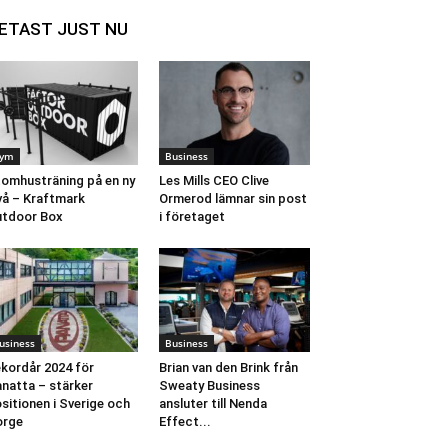
ETAST JUST NU
ym
Business
omhusträning på en ny
Les Mills CEO Clive
vå – Kraftmark
Ormerod lämnar sin post
tdoor Box
i företaget
usiness
Business
kordår 2024 för
Brian van den Brink från
natta – stärker
Sweaty Business
sitionen i Sverige och
ansluter till Nenda
orge
Effect...