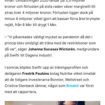
innan. Omsättningen 2020 landar på 3,5 miljoner
kronor och förlusten på sista raden växer marginellt till
strax över 4 miljoner kronor. Förlusten ligger dock på
minus 4 miljoner vilket gjort att kassan förra året krympte
rejält, från 6 Mkr till drygt 1 Mkr.
– ”Vi påverkades väldigt mycket av pandemin då det i
princip blev omöjligt att träna med de restriktioner som
då var”, säger
Johanna Sucasas Wictorén
, medgrundare
på Swiftr till Dagens Industri.
I somras köptes Swiftr upp av träningsprofilen och
delägaren
Fredrik Paulúns
bolag Nutribe vilket innebär
att de tidigare investerarna Bonnier, Wellstreet och
Cristina Stenbeck lämnar, något som
Breakit
var först
med att rapportera.