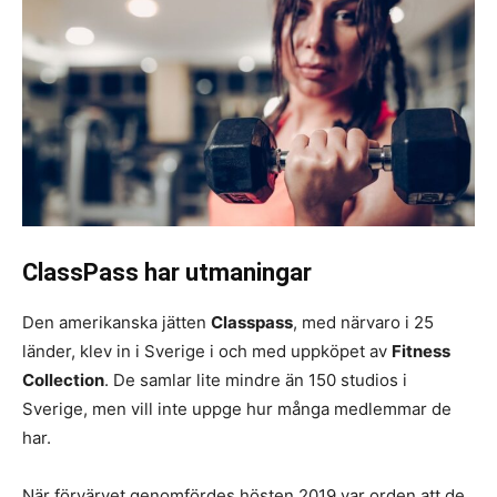
ClassPass har utmaningar
Den amerikanska jätten
Classpass
, med närvaro i 25
länder, klev in i Sverige i och med uppköpet av
Fitness
Collection
. De samlar lite mindre än 150 studios i
Sverige, men vill inte uppge hur många medlemmar de
har.
När förvärvet genomfördes hösten 2019 var orden att de