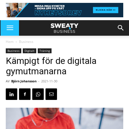
Hem
Business
Business
Digitalt
Träning
Kämpigt för de digitala
gymutmanarna
AV
Björn Johansson
-
2021-11-30