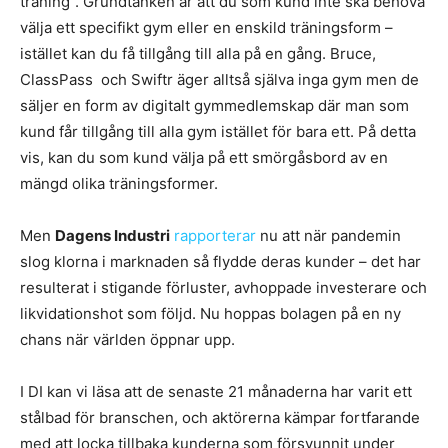
träning”. Grundtanken är att du som kund inte ska behöva
välja ett specifikt gym eller en enskild träningsform –
istället kan du få tillgång till alla på en gång. Bruce,
ClassPass och Swiftr äger alltså själva inga gym men de
säljer en form av digitalt gymmedlemskap där man som
kund får tillgång till alla gym istället för bara ett. På detta
vis, kan du som kund välja på ett smörgåsbord av en
mängd olika träningsformer.
Men
Dagens Industri
rapporterar
nu att när pandemin
slog klorna i marknaden så flydde deras kunder – det har
resulterat i stigande förluster, avhoppade investerare och
likvidationshot som följd. Nu hoppas bolagen på en ny
chans när världen öppnar upp.
I DI kan vi läsa att de senaste 21 månaderna har varit ett
stålbad för branschen, och aktörerna kämpar fortfarande
med att locka tillbaka kunderna som försvunnit under