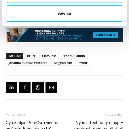
Antal kunder: Hemligt
Avvisa
Antal studios: Strax under 150 st
TAGGAR
Bruce
ClassPass
Fredrik Paulún
Johanna Sucasas Wictorén
Magnus Elm
Swiftr
Förra artikeln
Nästa artikel
Gymkedjan PureGym vinnare
Nyhet: Technogym app –
av årets fitnessapp i UK
maximalt med resultat på