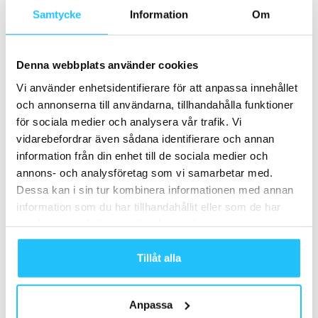
Samtycke
Information
Om
Fakta om Swiftr
Nettoomsättning: 3,5 Mkr (2020)
Denna webbplats använder cookies
Vi använder enhetsidentifierare för att anpassa innehållet
Resultat: –4,1 Mkr (2020)
och annonserna till användarna, tillhandahålla funktioner
för sociala medier och analysera vår trafik. Vi
Antal kunder: Hemligt, men ”snart tillbaka där vi var innan
vidarebefordrar även sådana identifierare och annan
pandemin”.
information från din enhet till de sociala medier och
annons- och analysföretag som vi samarbetar med.
Antal studios: Runt 400
Dessa kan i sin tur kombinera informationen med annan
information som du har tillhandahållit eller som de har
Fakta om ClassPass
samlat in när du har använt deras tjänster.
Nettoomsättning: Hemligt
Tillåt alla
Resultat: Hemligt
Anpassa