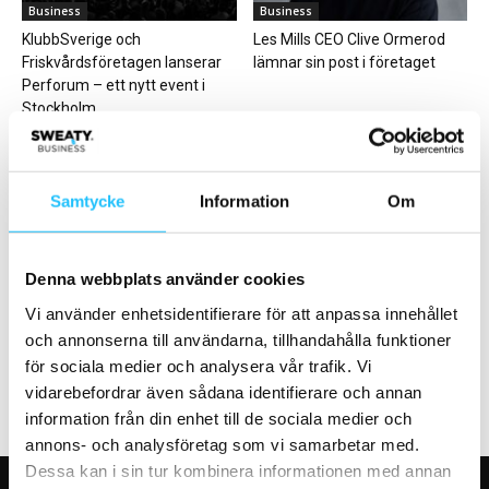
Business
Business
KlubbSverige och
Les Mills CEO Clive Ormerod
Friskvårdsföretagen lanserar
lämnar sin post i företaget
Perforum ­– ett nytt event i
Stockholm...
Samtycke
Information
Om
Hälsa
Digitalt
Denna webbplats använder cookies
Barns idrottande blir allt dyrare
Minutus sticker ut på Lidingö
– kostnaderna har ökat med
med hjälp av Sensopro Luna
Vi använder enhetsidentifierare för att anpassa innehållet
68...
och annonserna till användarna, tillhandahålla funktioner
för sociala medier och analysera vår trafik. Vi
vidarebefordrar även sådana identifierare och annan
information från din enhet till de sociala medier och
annons- och analysföretag som vi samarbetar med.
Dessa kan i sin tur kombinera informationen med annan