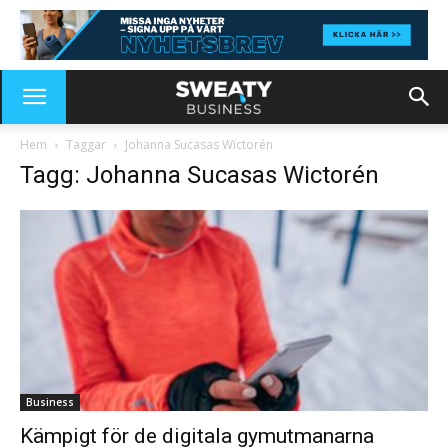
Hem
Taggar
Johanna Sucasas Wictorén
Tagg: Johanna Sucasas Wictorén
Business
Kämpigt för de digitala gymutmanarna