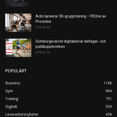
Actic lanserar 3D-gruppträning – PEOne av
Procedos
2018-08-24
Göteborgsvarvet digitaliserar deltagar- och
publikupplevelsen
2018-02-22
POPULÄRT
Business
1198
Gym
984
Träning
751
Digitalt
559
Leverantörsnyheter
478