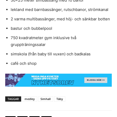
50×25 meter simbassäng med 10 banor
lekland med barnbassänger, rutschbanor, strömkanal
2 varma multibassänger, med höj- och sänkbar botten
bastur och bubbelpool
750 kvadratmeter gym inklusive två
gruppträningssalar
simskola (från baby till vuxen) och badkalas
café och shop
TAGGAR
medley
Simhall
Täby