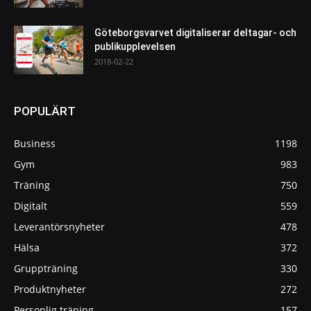
Göteborgsvarvet digitaliserar deltagar- och
publikupplevelsen
2018-02-22
POPULÄRT
Business
1198
Gym
983
Träning
750
Digitalt
559
Leverantörsnyheter
478
Hälsa
372
Gruppträning
330
Produktnyheter
272
Personlig träning
157