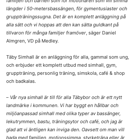
familjen och barnen som för motionären som vill simma
längder i 50-metersbassängen, för gymentusiaster och
gruppträningssugna. Det är en komplett anläggning på
alla sätt och vi hoppas att den kan sätta guldkant på
tillvaron för många familjer framöver
, säger Daniel
Almgren, VD på Medley.
Täby Simhall är en anläggning för alla, gammal som ung,
och erbjuder ett komplett utbud med simhall, gym,
gruppträning, personlig träning, simskola, café & shop
och badkalas.
–
Vår nya simhall är till för alla Täbybor och är ett nytt
landmärke i kommunen. Vi har byggt en hållbar och
miljöanpassad simhall med olika typer av bassänger,
lekutrymmen, bastu, träningsytor och café, och jag är
glad att vi äntligen kan inviga den. Oavsett om man vill
bada med familjen, motionssimma, styrketräna eller är