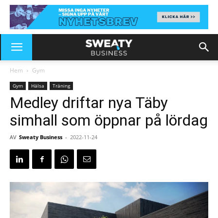
Hem
Gym
Gym
Hälsa
Träning
Medley driftar nya Täby
simhall som öppnar på lördag
AV
Sweaty Business
-
2022-11-24