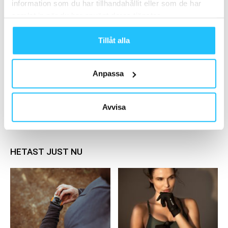
information som du har tillhandahållit eller som de har
samlat in när du har använt deras tjänster.
Online Coach – ny utbildning som hjälper
tränare och företag gå...
Tillåt alla
2021-01-21
McFit lanserar nya kvartersgymskonceptet
Anpassa
McFit Klub
2024-12-25
Avvisa
Ladda fler
HETAST JUST NU