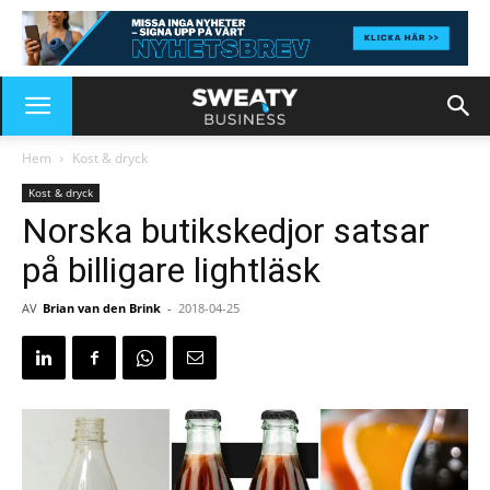
Hem
Kost & dryck
Kost & dryck
Norska butikskedjor satsar
på billigare lightläsk
AV
Brian van den Brink
-
2018-04-25