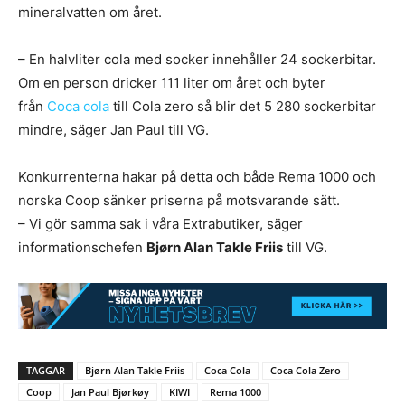
mineralvatten om året.
– En halvliter cola med socker innehåller 24 sockerbitar.
Om en person dricker 111 liter om året och byter
från
Coca cola
till Cola zero så blir det 5 280 sockerbitar
mindre, säger Jan Paul till VG.
Konkurrenterna hakar på detta och både Rema 1000 och
norska Coop sänker priserna på motsvarande sätt.
– Vi gör samma sak i våra Extrabutiker, säger
informationschefen
Bjørn Alan Takle Friis
till VG.
TAGGAR
Bjørn Alan Takle Friis
Coca Cola
Coca Cola Zero
Coop
Jan Paul Bjørkøy
KIWI
Rema 1000