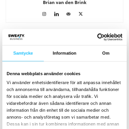
Brian van den Brink
Samarbete
Samtycke
Information
Om
- Annons -
Denna webbplats använder cookies
MEST POPULÄRA
Vi använder enhetsidentifierare för att anpassa innehållet
Apollo Sports-hotellet Monte Feliz blir
och annonserna till användarna, tillhandahålla funktioner
Powered by Playitas
för sociala medier och analysera vår trafik. Vi
2025-12-18
vidarebefordrar även sådana identifierare och annan
information från din enhet till de sociala medier och
Planet Fitness frigör kapital för fortsatt
annons- och analysföretag som vi samarbetar med.
global expansion – Europa kan...
Dessa kan i sin tur kombinera informationen med annan
2026-07-23