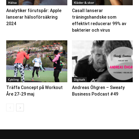
Hälsa
Kläder & skor
Analytiker förutspår: Apple
Casall lanserar
lanserar hälsoförsäkring
träningshandske som
2024
effektivt reducerar 99% av
bakterier och virus
Cykling
Digitalt
Träffa Concept på Workout
Andreas Öhgren – Sweaty
Åre 27-29 maj
Business Podcast #49