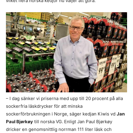
vilket flera norska kedjor nu väljer att göra.
– I dag sänker vi priserna med upp till 20 procent på alla
sockerfria läskdrycker för att minska
sockerförbrukningen i Norge, säger kedjan Kiwis vd
Jan
Paul Bjørkøy
till norska VG. Enligt Jan Paul Bjørkøy
dricker en genomsnittlig norrman 111 liter läsk och