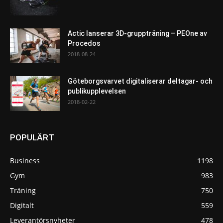
Actic lanserar 3D-gruppträning – PEOne av
Procedos
2018-08-24
Göteborgsvarvet digitaliserar deltagar- och
publikupplevelsen
2018-02-22
POPULÄRT
Business
1198
Gym
983
Träning
750
Digitalt
559
Leverantörsnyheter
478