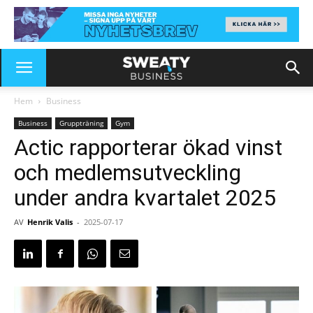
Hem
Business
Business
Gruppträning
Gym
Actic rapporterar ökad vinst
och medlemsutveckling
under andra kvartalet 2025
AV
Henrik Valis
-
2025-07-17