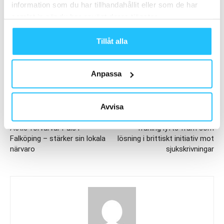
information som du har tillhandahållit eller som de har
samlat in när du har använt deras tjänster.
TAGGAR
Actic
Niklas Johansson
Q2
Q2 2025
Tillåt alla
Anpassa
Avvisa
Förra artikeln
Nästa artikel
Actic förvärvar Puls i
Träning lyfts fram som
Falköping – stärker sin lokala
lösning i brittiskt initiativ mot
närvaro
sjukskrivningar