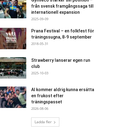
Gymleco stärker sin position –
från svensk framgångssaga till
internationell expansion
2025-09-09
Prana Festival – en folkfest för
träningssugna, 8-9 september
2018-05-31
Strawberry lanserar egen run
club
2025-10-03
AI kommer aldrig kunna ersätta
en frukost efter
träningspasset
2026-08-06
Ladda fler