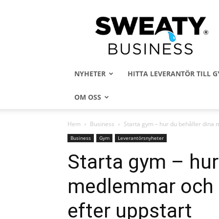
Sweaty
Business
NYHETER
HITTA LEVERANTÖR TILL
OM OSS
Hem
Business
Starta gym – hur du behåller dina
Business
Gym
Leverantörsnyheter
Starta gym – hur
medlemmar och 
efter uppstart