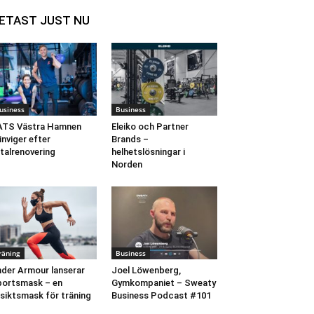
ETAST JUST NU
usiness
Business
ATS Västra Hamnen
Eleiko och Partner
inviger efter
Brands –
talrenovering
helhetslösningar i
Norden
räning
Business
der Armour lanserar
Joel Löwenberg,
ortsmask – en
Gymkompaniet – Sweaty
siktsmask för träning
Business Podcast #101