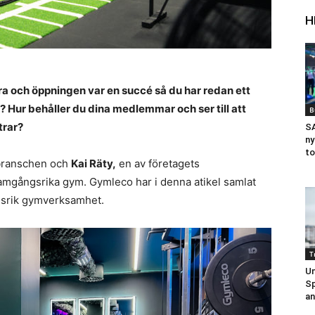
H
bra och öppningen var en succé så du har redan ett
Hur behåller du dina medlemmar och ser till att
B
trar?
S
ny
to
mbranschen och
Kai Räty,
en av företagets
framgångsrika gym. Gymleco har i denna atikel samlat
ngsrik gymverksamhet.
T
Un
Sp
an