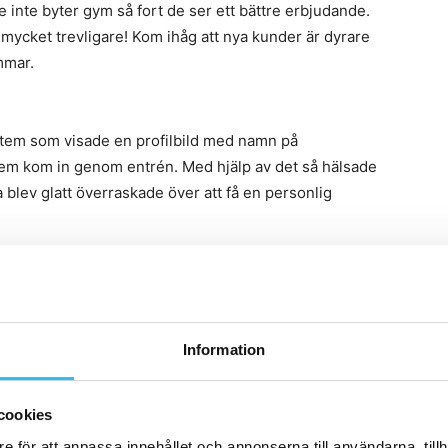
de inte byter gym så fort de ser ett bättre erbjudande.
mycket trevligare! Kom ihåg att nya kunder är dyrare
mmar.
stem som visade en profilbild med namn på
lem kom in genom entrén. Med hjälp av det så hälsade
blev glatt överraskade över att få en personlig
Information
cookies
e för att anpassa innehållet och annonserna till användarna, tillh