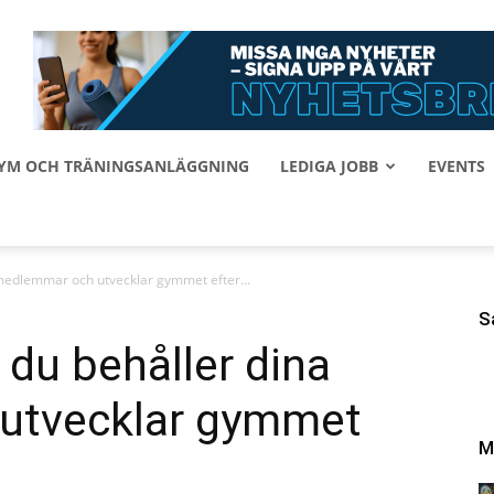
 GYM OCH TRÄNINGSANLÄGGNING
LEDIGA JOBB
EVENTS
 medlemmar och utvecklar gymmet efter...
S
 du behåller dina
utvecklar gymmet
M