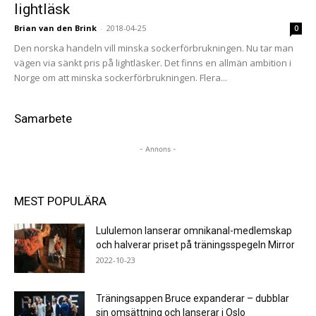
lightläsk
Brian van den Brink
-
2018-04-25
0
Den norska handeln vill minska sockerförbrukningen. Nu tar man
vägen via sänkt pris på lightläsker. Det finns en allmän ambition i
Norge om att minska sockerförbrukningen. Flera...
Samarbete
- Annons -
MEST POPULÄRA
Lululemon lanserar omnikanal-medlemskap
och halverar priset på träningsspegeln Mirror
2022-10-23
Träningsappen Bruce expanderar – dubblar
sin omsättning och lanserar i Oslo