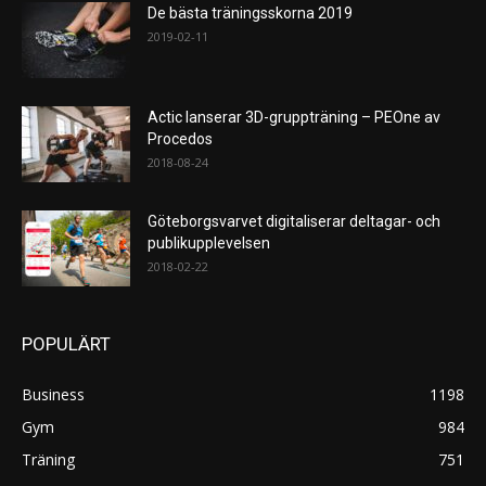
De bästa träningsskorna 2019
2019-02-11
Actic lanserar 3D-gruppträning – PEOne av
Procedos
2018-08-24
Göteborgsvarvet digitaliserar deltagar- och
publikupplevelsen
2018-02-22
POPULÄRT
Business
1198
Gym
984
Träning
751