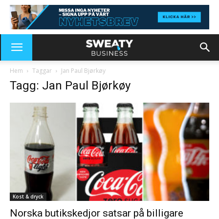
Hem
Taggar
Jan Paul Bjørkøy
Tagg: Jan Paul Bjørkøy
Kost & dryck
Norska butikskedjor satsar på billigare