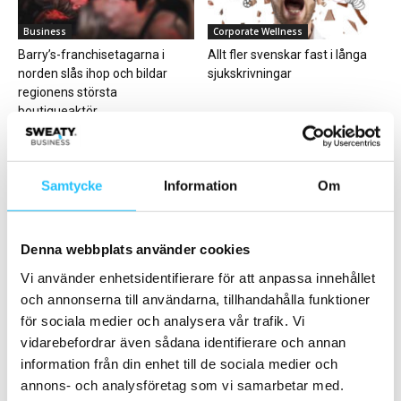
Business
Corporate Wellness
Barry’s-franchisetagarna i
Allt fler svenskar fast i långa
norden slås ihop och bildar
sjukskrivningar
regionens största
boutiqueaktör
Samtycke
Information
Om
Business
Business
Denna webbplats använder cookies
Vitamin Well lanserar Nordic
Från traditionellt till
Runners
teknikdrivet: Fitness24Seven
Vi använder enhetsidentifierare för att anpassa innehållet
förbättrar träningsupplevelsen
och annonserna till användarna, tillhandahålla funktioner
med GymPerformance
för sociala medier och analysera vår trafik. Vi
vidarebefordrar även sådana identifierare och annan
information från din enhet till de sociala medier och
annons- och analysföretag som vi samarbetar med.