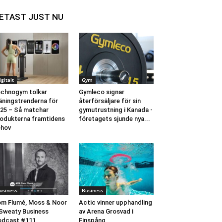
ETAST JUST NU
igitalt
Gym
chnogym tolkar
Gymleco signar
äningstrenderna för
återförsäljare för sin
25 – Så matchar
gymutrustning i Kanada -
odukterna framtidens
företagets sjunde nya...
ehov
usiness
Business
m Flumé, Moss & Noor
Actic vinner upphandling
Sweaty Business
av Arena Grosvad i
odcast #111
Finspång