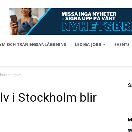
 GYM OCH TRÄNINGSANLÄGGNING
LEDIGA JOBB
EVENTS
r boutiquegym
S
 i Stockholm blir
M