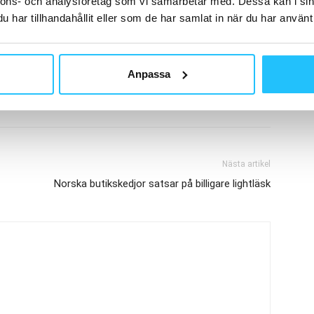
nnons- och analysföretag som vi samarbetar med. Dessa kan i sin
har tillhandahållit eller som de har samlat in när du har använt 
gym
box n burn
fightbox
fightbox tresor
stockholm
Anpassa
Nästa artikel
Norska butikskedjor satsar på billigare lightläsk