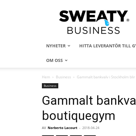
Sweaty
Business
NYHETER
HITTA LEVERANTÖR TILL
OM OSS
Hem
Business
Gammalt bankvalv i Stockholm bli
Business
Gammalt bankvalv
boutiquegym
AV
Norberto Lacourt
-
2018-04-24