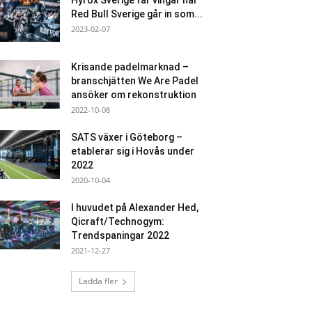
Hyrox Sverige får vingar när
Red Bull Sverige går in som...
2023-02-07
Krisande padelmarknad –
branschjätten We Are Padel
ansöker om rekonstruktion
2022-10-08
SATS växer i Göteborg –
etablerar sig i Hovås under
2022
2020-10-04
I huvudet på Alexander Hed,
Qicraft/Technogym:
Trendspaningar 2022
2021-12-27
Ladda fler