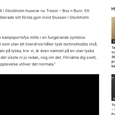
H
 i Stockholm huserar nu Tresor – Box n Burn. Ett
lerade sitt första gym invid Slussen i Stockholm
 och kampsportsfys möts i en fungerande symbios.
D
 som utan att överdriva håller tysk technoklubbs nivå.
Te
 på tyska, tror vi, är även namnet på en utav tyska
tr
det visste ni ju redan, nog om det. Förvänta dig svett,
20
pr
pplevelse utöver det normala.”
b
B
To
– 
P