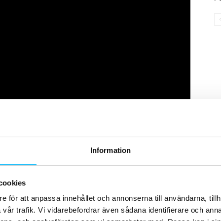
rdi, André Bånghäll och Sebastian Berggren delägs
slog igenom i rollen som Erik Ponti i filmen
Ondskan.
Information
cookies
e för att anpassa innehållet och annonserna till användarna, tillh
vår trafik. Vi vidarebefordrar även sådana identifierare och anna