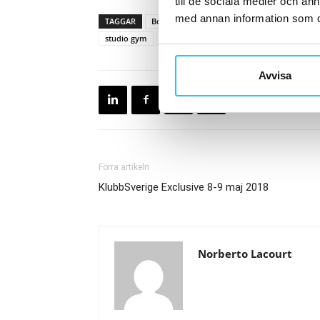
till de sociala medier och a
med annan information som du 
TAGGAR
Boutique
Boutique fitness
boutique 
studio gym
träning
träningsstudio
Avvisa
Förra artikeln
KlubbSverige Exclusive 8-9 maj 2018
Norberto Lacourt