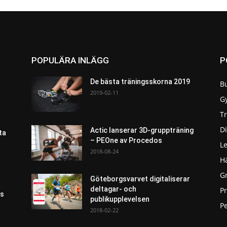
POPULÄRA INLÄGG
P
De bästa träningsskorna 2019
B
a
2019-02-11
G
T
Di
Actic lanserar 3D-gruppträning
ta
– PEOne av Procedos
L
2018-08-24
H
G
Göteborgsvarvet digitaliserar
deltagar- och
P
as
publikupplevelsen
Pe
2018-02-22