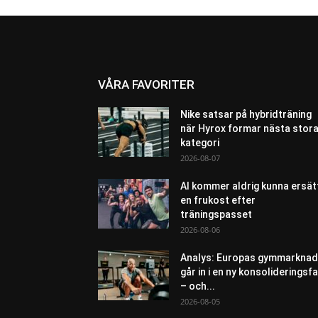
VÅRA FAVORITER
Nike satsar på hybridträning
när Hyrox formar nästa stor
kategori
2026-08-07
AI kommer aldrig kunna ersät
en frukost efter
träningspasset
2026-08-06
Analys: Europas gymmarknad
går in i en ny konsolideringsf
– och...
2026-08-05