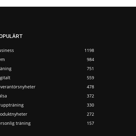
OPULÄRT
usiness
1198
ym
984
räning
751
gitalt
559
everantörsnyheter
478
älsa
372
ruppträning
330
roduktnyheter
272
rsonlig träning
157