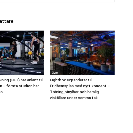
attare
Gym
ining (BFT) har anlänt till
Fightbox expanderar till
n – första studion har
Fridhemsplan med nytt koncept –
lo
Träning, vinylbar och hemlig
vinkällare under samma tak