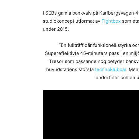
I SEBs gamla bankvalv på Karlbergsvägen 44
studiokoncept utformat av
Fightbox
som etab
under 2015.
”En fullträff där funktionell styrka
Supereffektivta 45-minuters pass i en miljö
Tresor som passande nog betyder bankvalv
huvudstadens största
technoklubbar
. Men 
endorfiner och en u