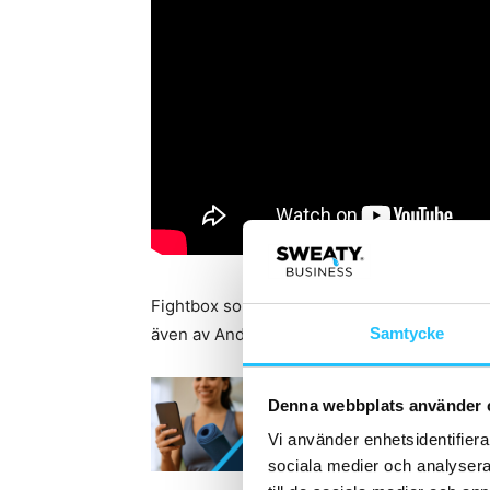
Fightbox som grundades av bl.a. Emil Leona
även av Andreas Wilson, skådespelaren som 
Samtycke
Denna webbplats använder 
Vi använder enhetsidentifierar
sociala medier och analysera 