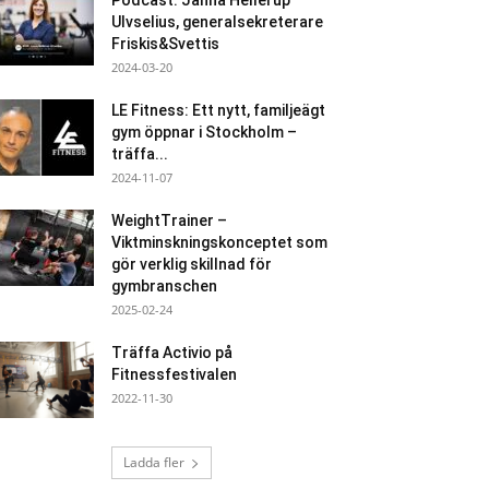
Podcast: Janna Hellerup
Ulvselius, generalsekreterare
Friskis&Svettis
2024-03-20
LE Fitness: Ett nytt, familjeägt
gym öppnar i Stockholm –
träffa...
2024-11-07
WeightTrainer –
Viktminskningskonceptet som
gör verklig skillnad för
gymbranschen
2025-02-24
Träffa Activio på
Fitnessfestivalen
2022-11-30
Ladda fler