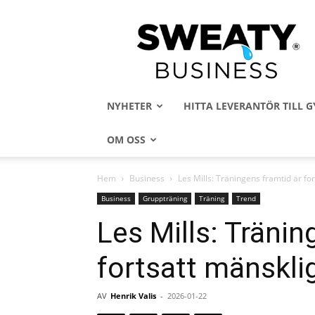
Sweaty
Business
NYHETER
HITTA LEVERANTÖR TILL
OM OSS
Hem
Business
Les Mills: Träningens framtid är fo
Business
Gruppträning
Träning
Trend
Les Mills: Tränin
fortsatt mänskli
AV
Henrik Valis
-
2026-01-22