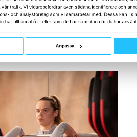
vår trafik. Vi vidarebefordrar även sådana identifierare och anna
nnons- och analysföretag som vi samarbetar med. Dessa kan i sin
har tillhandahållit eller som de har samlat in när du har använt 
lar träningspass som utmanar dem
rsonliga hälsa
än personer som inte tränar på gym
Anpassa
erstryka betydelsen av
gruppträning, instruktörer och