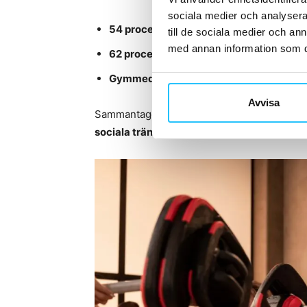
sociala medier och analysera 
54 procent
vill testa nya sätt att träna
till de sociala medier och a
med annan information som du 
62 procent
av Gen Z och Millennials gil
Gymmedlemmar är mer nöjda med sin pe
Avvisa
Sammantaget används siffrorna för att und
sociala träningsmiljöer
.