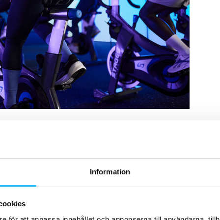
 träningsval
ch trygghet
en central roll, inte minst för att sänka
es Mills
pekar särskilt på så kallad
gymtimidation
–
Information
öer – som ett hinder där mänskligt ledarskap gör
cookies
e för att anpassa innehållet och annonserna till användarna, tillh