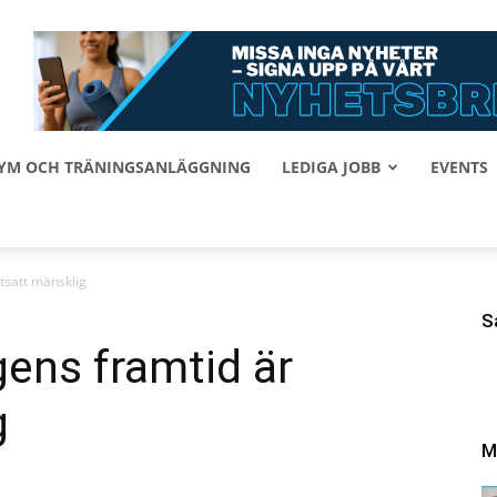
 GYM OCH TRÄNINGSANLÄGGNING
LEDIGA JOBB
EVENTS
rtsatt mänsklig
S
gens framtid är
g
M