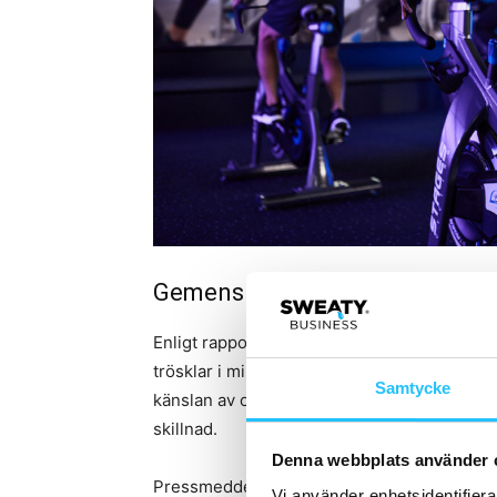
Gemenskap och trygghet driver
Enligt rapporten spelar
mänsklig kontakt o
trösklar i miljöer som upplevs som osäkra.
L
Samtycke
känslan av obehag eller osäkerhet i gymmilj
skillnad.
Denna webbplats använder 
Pressmeddelandet lyfter också att:
Vi använder enhetsidentifierar