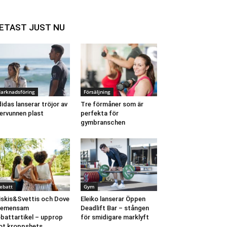
ETAST JUST NU
arknadsföring
Försäljning
idas lanserar tröjor av
Tre förmåner som är
ervunnen plast
perfekta för
gymbranschen
ebatt
Gym
iskis&Svettis och Dove
Eleiko lanserar Öppen
 gemensam
Deadlift Bar – stången
battartikel – upprop
för smidigare marklyft
t kroppshets