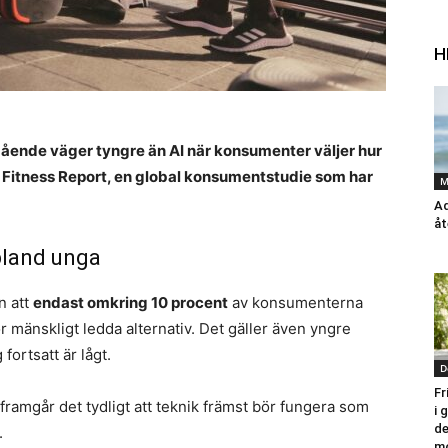
H
ende väger tyngre än AI när konsumenter väljer hur
al Fitness Report, en global konsumentstudie som har
M
Ad
åt
bland unga
n att
endast omkring 10 procent
av konsumenterna
 mänskligt ledda alternativ. Det gäller även yngre
fortsatt är lågt.
D
Fr
framgår det tydligt att teknik främst bör fungera som
i
de
.
mo