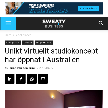
Hem
Cool places
Cool places
Digitalt
Gruppträning
Unikt virtuellt studiokoncept
har öppnat i Australien
AV
Brian van den Brink
-
2018-09-05