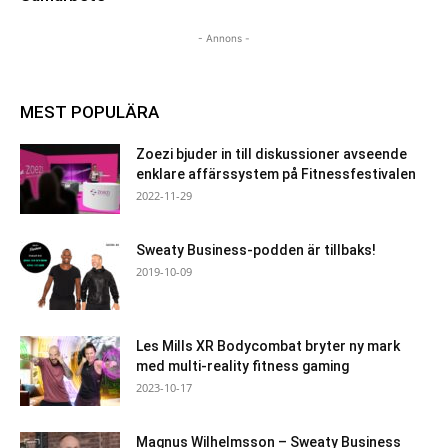
- Annons -
MEST POPULÄRA
Zoezi bjuder in till diskussioner avseende
enklare affärssystem på Fitnessfestivalen
2022-11-29
Sweaty Business-podden är tillbaks!
2019-10-09
Les Mills XR Bodycombat bryter ny mark
med multi-reality fitness gaming
2023-10-17
Magnus Wilhelmsson – Sweaty Business