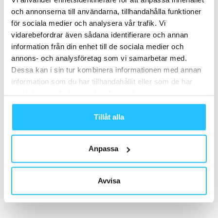
och annonserna till användarna, tillhandahålla funktioner
för sociala medier och analysera vår trafik. Vi
vidarebefordrar även sådana identifierare och annan
Förra artikeln
Nästa artikel
information från din enhet till de sociala medier och
Så lyckas du med annonsering
Anmäl dig till Scandinavian
annons- och analysföretag som vi samarbetar med.
på Facebook
Club Business Days på
Fitnessfestivalen
Dessa kan i sin tur kombinera informationen med annan
information som du har tillhandahållit eller som de har
samlat in när du har använt deras tjänster.
Tillåt alla
Anpassa
Brian van den Brink
Avvisa