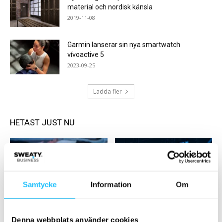
material och nordisk känsla
2019-11-08
Garmin lanserar sin nya smartwatch
vívoactive 5
2023-09-25
Ladda fler
HETAST JUST NU
Samtycke
Information
Om
Gruppträning
Sweaty Business Podcast
SATS lanserar Wellness
Podcast: Trender och
Denna webbplats använder cookies