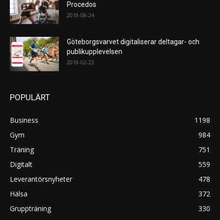
Procedos
2018-08-24
Göteborgsvarvet digitaliserar deltagar- och
publikupplevelsen
2018-02-22
POPULÄRT
Business
1198
Gym
984
Träning
751
Digitalt
559
Leverantörsnyheter
478
Hälsa
372
Gruppträning
330