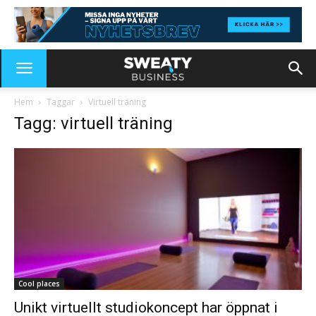
Hem
Taggar
Virtuell träning
Tagg: virtuell träning
Cool places
Unikt virtuellt studiokoncept har öppnat i