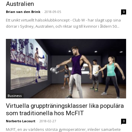
Australien
Brian van den Brink
-
2018-09-05
0
Ett unikt virtuellt hälsoklubbkoncept - Club W - har slagit upp sina
dörrar i Sydney, Australien, och riktar sig till kvinnor i åldern 50...
Business
Virtuella gruppträningsklasser lika populära
som traditionella hos McFIT
Norberto Lacourt
-
2018-02-27
0
McFIT, en av världens största gymoperatörer, inleder samarbete