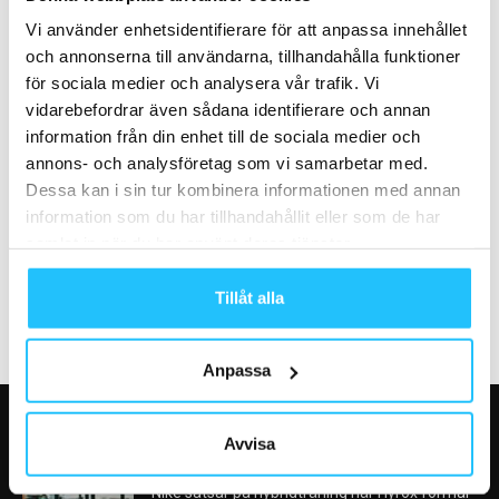
Bundle: nytt fokus på mental
snackisar september 2025
och fysisk hälsa
Vi använder enhetsidentifierare för att anpassa innehållet
och annonserna till användarna, tillhandahålla funktioner
för sociala medier och analysera vår trafik. Vi
vidarebefordrar även sådana identifierare och annan
information från din enhet till de sociala medier och
annons- och analysföretag som vi samarbetar med.
Cykling
Digitalt
Dessa kan i sin tur kombinera informationen med annan
Virtual Training Cycle från
Ny partner till Sweaty
information som du har tillhandahållit eller som de har
Matrix – ett nytt och
Business: Gantner
samlat in när du har använt deras tjänster.
engagerande cykelpass...
Tillåt alla
Anpassa
Avvisa
VÅRA FAVORITER
Nike satsar på hybridträning när Hyrox formar