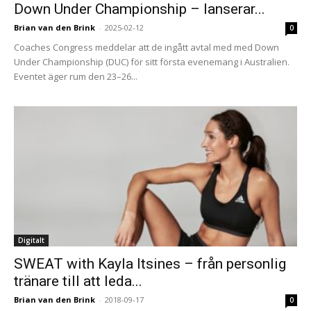
Down Under Championship – lanserar...
Brian van den Brink
-
2025-02-12
0
Coaches Congress meddelar att de ingått avtal med med Down
Under Championship (DUC) för sitt första evenemang i Australien.
Eventet äger rum den 23–26...
Digitalt
SWEAT with Kayla Itsines – från personlig
tränare till att leda...
Brian van den Brink
-
2018-09-17
0