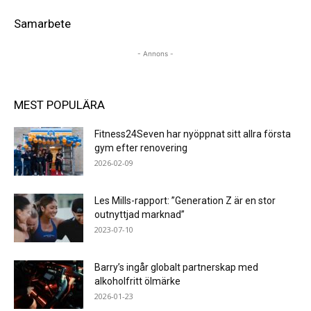
Samarbete
- Annons -
MEST POPULÄRA
Fitness24Seven har nyöppnat sitt allra första
gym efter renovering
2026-02-09
Les Mills-rapport: ”Generation Z är en stor
outnyttjad marknad”
2023-07-10
Barry’s ingår globalt partnerskap med
alkoholfritt ölmärke
2026-01-23