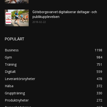
Göteborgsvarvet digitaliserar deltagar- och
publikupplevelsen
2018-02-22
POPULÄRT
Business
1198
Gym
984
Träning
751
Digitalt
559
Leverantörsnyheter
478
Hälsa
372
Gruppträning
330
Produktnyheter
272