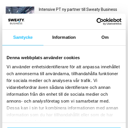
Intensive PT ny partner till Sweaty Business
2025-10-10
Ladda fler
Samtycke
Information
Om
HETAST JUST NU
Denna webbplats använder cookies
Vi använder enhetsidentifierare för att anpassa innehållet
och annonserna till användarna, tillhandahålla funktioner
för sociala medier och analysera vår trafik. Vi
vidarebefordrar även sådana identifierare och annan
information från din enhet till de sociala medier och
Business
Gruppträning
annons- och analysföretag som vi samarbetar med.
Hälsofabriken i Åtvidaberg
Barncancerfonden – med
Dessa kan i sin tur kombinera informationen med annan
satsar nytt med Milon Q
idrottsevent som vapen mot
information som du har tillhandahållit eller som de har
cancer
samlat in när du har använt deras tjänster.