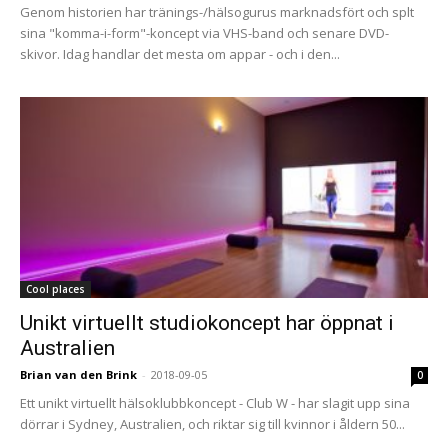
Genom historien har tränings-/hälsogurus marknadsfört och splt
sina "komma-i-form"-koncept via VHS-band och senare DVD-
skivor. Idag handlar det mesta om appar - och i den...
Cool places
Unikt virtuellt studiokoncept har öppnat i
Australien
Brian van den Brink
-
2018-09-05
0
Ett unikt virtuellt hälsoklubbkoncept - Club W - har slagit upp sina
dörrar i Sydney, Australien, och riktar sig till kvinnor i åldern 50...