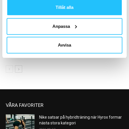
Tillåt alla
Anpassa
Business
Cool places
Pelle Sundström, BRP | Wondr
Invigning STC Hötorget
Avvisa
– Sweaty Business podcast
#132
VÅRA FAVORITER
Nike satsar på hybridträning när Hyrox formar
nästa stora kategori