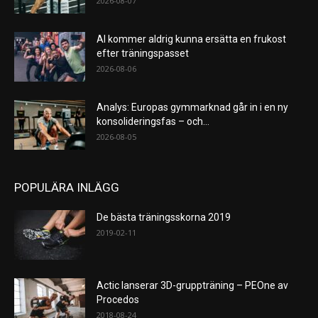
2026-08-07
AI kommer aldrig kunna ersätta en frukost
efter träningspasset
2026-08-06
Analys: Europas gymmarknad går in i en ny
konsolideringsfas – och...
2026-08-05
POPULÄRA INLÄGG
De bästa träningsskorna 2019
2019-02-11
Actic lanserar 3D-gruppträning – PEOne av
Procedos
2018-08-24