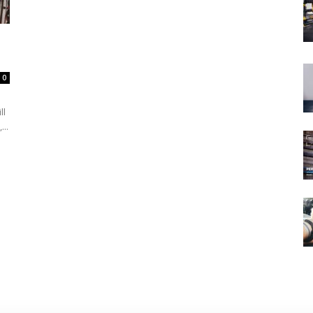
0
ll
...