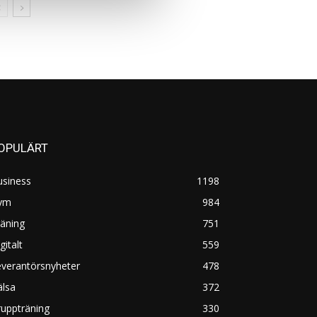
OPULÄRT
usiness
1198
ym
984
äning
751
gitalt
559
everantörsnyheter
478
älsa
372
uppträning
330