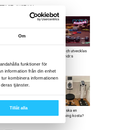
ETAST JUST NU
Om
usiness
Business
dvårdsmärket Moss &
Inspireras och utvecklas
or rekryterar
genom Wondr:s
rknadschef och säkrar
webinarium
andahålla funktioner för
tal med Apoteket
n information från din enhet
 tur kombinera informationen
deras tjänster.
usiness
Gym
Tillåt alla
tic stärker greppet i
Hur mycket ska en
psala – öppnar 7:e
InBodymätning kosta?
mmet i Stenhagen