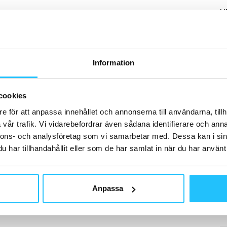
H
Information
B
Hu
cookies
No
ma
e för att anpassa innehållet och annonserna till användarna, tillh
av
vår trafik. Vi vidarebefordrar även sådana identifierare och anna
nnons- och analysföretag som vi samarbetar med. Dessa kan i sin
har tillhandahållit eller som de har samlat in när du har använt 
B
Anpassa
Ac
Up
gy