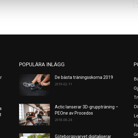
POPULÄRA INLÄGG
P
r
De bästa träningsskorna 2019
B
2019-02-11
G
Tr
Di
Actic lanserar 3D-gruppträning –
a
PEOne av Procedos
et
L
2018-08-24
H
Gr
Göteborgsvarvet digitaliserar