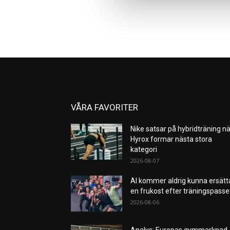
VÅRA FAVORITER
Nike satsar på hybridträning nä
Hyrox formar nästa stora
kategori
2026-08-07
AI kommer aldrig kunna ersätt
en frukost efter träningspass
2026-08-06