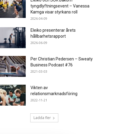
Eleiko och SOK bakom
tyngdlyftningsevent – Vanessa
Kamga visar styrkans roll
2026-04-09
Eleiko presenterar årets
hållbarhetsrapport
2026-06-09
Per Christian Pedersen – Sweaty
Business Podcast #76
2021-03-03
Vikten av
relationsmarknadsföring
2022-11-21
Ladda fler