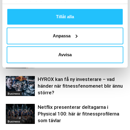
samlat in när du har använt deras tjänster.
Tillåt alla
Anpassa
Relaterade artiklar
Mer av samma författare
CrossFit är inte längre till salu – vd:n
Avvisa
bekräftar
Business
HYROX kan få ny investerare – vad
händer när fitnessfenomenet blir ännu
större?
Business
Netflix presenterar deltagarna i
Physical 100: här är fitnessprofilerna
som tävlar
Business