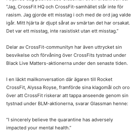
”Jag, CrossFit HQ och CrossFit-samhället står inte för
rasism. Jag gjorde ett misstag i och med de ord jag valde
igår. Mitt hjärta är djupt sårat av smärtan det har orsakat.
Det var ett misstag, inte rasistiskt utan ett misstag.”
Delar av CrossFit-communityn har även uttrycket sin
besvikelse och förvåning över CrossFits tystnad under
Black Live Matters-aktionerna under den senaste tiden.
I en läckt mailkonversation där ägaren till Rocket
CrossFit, Alyssa Royse, framförde sina klagomål och oro
över att CrossFit riskerar att tappa anseende genom sin
tystnad under BLM-aktionerna, svarar Glassman henne:
“I sincerely believe the quarantine has adversely
impacted your mental health.”