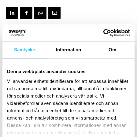
Förra artikeln
Nästa artikel
Samtycke
Information
Om
Tjejmilen och ASICS
Under Armour lanserar
Stockholm Marathon
Sportsmask – en ansiktsmask
arrangeras inte i år –
för träning
Marathongruppen ställer in
Denna webbplats använder cookies
evenemang
Vi använder enhetsidentifierare för att anpassa innehållet
och annonserna till användarna, tillhandahålla funktioner
för sociala medier och analysera vår trafik. Vi
vidarebefordrar även sådana identifierare och annan
information från din enhet till de sociala medier och
annons- och analysföretag som vi samarbetar med.
Dessa kan i sin tur kombinera informationen med annan
information som du har tillhandahållit eller som de har
Brian van den Brink