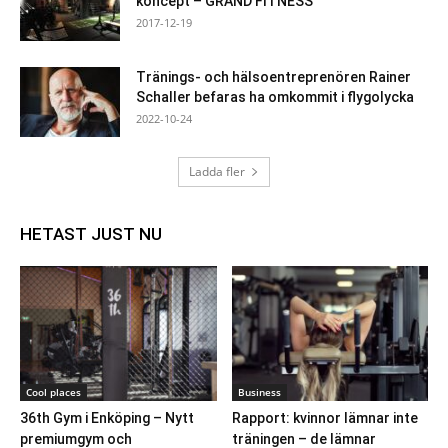
koncept – GRAND FITNESS
2017-12-19
Tränings- och hälsoentreprenören Rainer
Schaller befaras ha omkommit i flygolycka
2022-10-24
Ladda fler
HETAST JUST NU
Cool places
Business
36th Gym i Enköping – Nytt
Rapport: kvinnor lämnar inte
premiumgym och
träningen – de lämnar