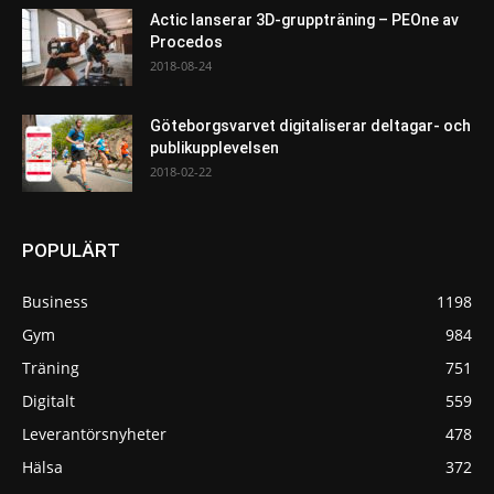
Actic lanserar 3D-gruppträning – PEOne av
Procedos
2018-08-24
Göteborgsvarvet digitaliserar deltagar- och
publikupplevelsen
2018-02-22
POPULÄRT
Business
1198
Gym
984
Träning
751
Digitalt
559
Leverantörsnyheter
478
Hälsa
372