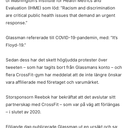
of Washington’s Institute for Health Metrics and
Evaluation (IHME) som löd: “Racism and discrimination
are critical public health issues that demand an urgent
response.”
Glassman refererade till COVID-19-pandemin, med: “It’s
Floyd-19.”
Sedan dess har det skett högljudda protester över
tweeten – som har tagits bort från Glassmans konto – och
flera CrossFit-gym har meddelat att de inte längre önskar
vara affilierade med företaget och varumärket.
Storsponsorn Reebok har bekräftat att det avslutar sitt
partnerskap med CrossFit – som var på väg att förlängas
– i slutet av 2020.
Följande dag publicerade Glassman ut en ursäkt och sa: