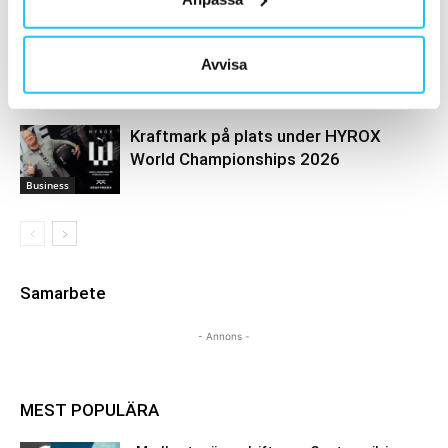
Kraftmark erbjuder förtur till limiterad
Centr x HYROX-kollektion
Avvisa
Business
Kraftmark på plats under HYROX
World Championships 2026
Business
Samarbete
- Annons -
MEST POPULÄRA