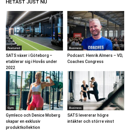
HETAST JUST NU
Featured
Business
SATS växer i Göteborg –
Podcast: Henrik Almers – VD,
etablerar sig i Hovås under
Coaches Congress
2022
Gym
Business
Gymleco och Denice Moberg
SATS levererar högre
skapar en exklusiv
intäkter och större vinst
produktkollektion