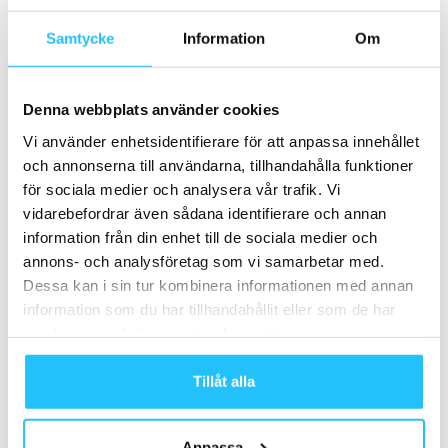
hjärnvolym
Samtycke
Information
Om
Denna webbplats använder cookies
Vi använder enhetsidentifierare för att anpassa innehållet
och annonserna till användarna, tillhandahålla funktioner
för sociala medier och analysera vår trafik. Vi
vidarebefordrar även sådana identifierare och annan
Henrik Valis
information från din enhet till de sociala medier och
annons- och analysföretag som vi samarbetar med.
Dessa kan i sin tur kombinera informationen med annan
information som du har tillhandahållit eller som de har
samlat in när du har använt deras tjänster.
Relaterade artiklar
Mer av samma författare
Tillåt alla
SM-veckan i Karlstad – tre dagar av
svensk funktionell fitness med
Kraftmark
Business
Anpassa