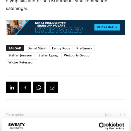
olympiska atleter och Kraftmark i sina kommande
satsningar.
TAGGAR
Daniel Ståhl
Fanny Roos
Kraftmark
Staffan Jönsson
Stefan Ljung
WeSports Group
Wictor Petersson
Förra artikeln
Nästa artikel
Ny studie: Måttlig till intensiv
Friskis & Svettis expanderar –
träning kopplas till större
öppnar sex nya anläggningar