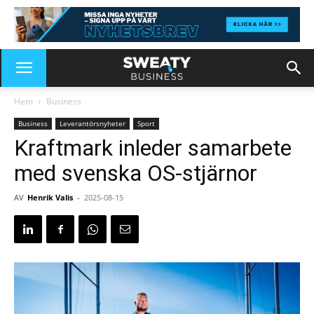
Hem
Business
Business
Leverantörsnyheter
Sport
Kraftmark inleder samarbete
med svenska OS-stjärnor
AV
Henrik Valis
-
2025-08-15