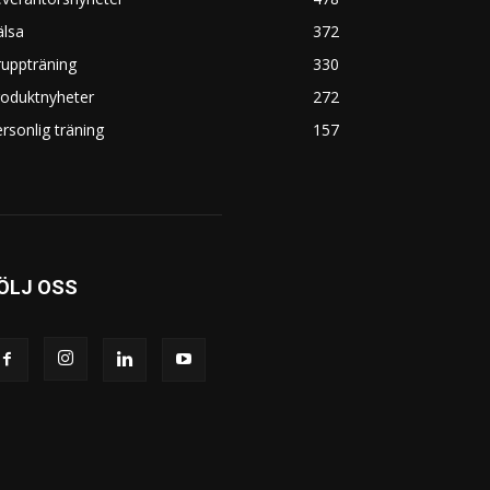
älsa
372
uppträning
330
roduktnyheter
272
rsonlig träning
157
ÖLJ OSS