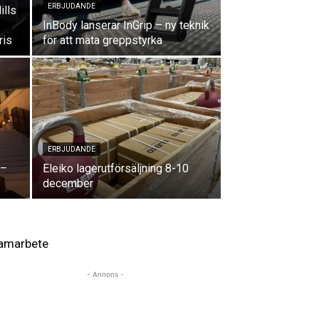
ERBJUDANDE
ills
InBody lanserar InGrip – ny teknik
ris
för att mäta greppstyrka
ERBJUDANDE
 –
Eleiko lagerutförsäljning 8-10
december
amarbete
- Annons -