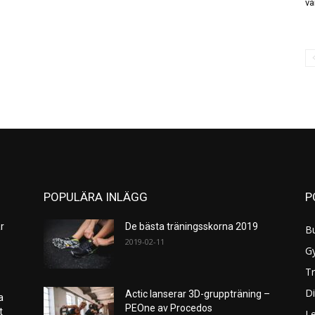
va
POPULÄRA INLÄGG
P
r
De bästa träningsskorna 2019
B
2019-02-11
G
Tr
Di
Actic lanserar 3D-gruppträning –
a
PEOne av Procedos
et
L