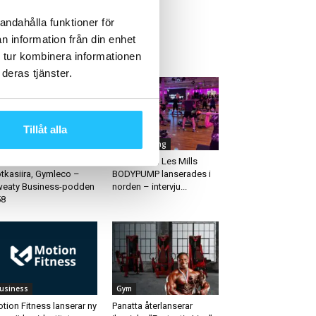
andahålla funktioner för
n information från din enhet
ETAST JUST NU
 tur kombinera informationen
deras tjänster.
Tillåt alla
igitalt
Gruppträning
ri Jernvall & Monica
25 år sedan Les Mills
tkasiira, Gymleco –
BODYPUMP lanserades i
eaty Business-podden
norden – intervju...
58
usiness
Gym
tion Fitness lanserar ny
Panatta återlanserar