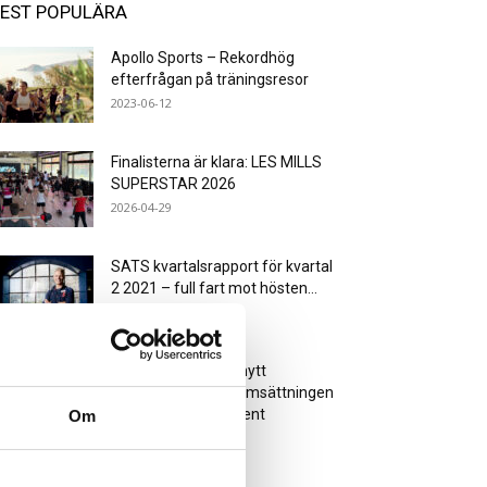
EST POPULÄRA
Apollo Sports – Rekordhög
efterfrågan på träningsresor
2023-06-12
Finalisterna är klara: LES MILLS
SUPERSTAR 2026
2026-04-29
SATS kvartalsrapport för kvartal
2 2021 – full fart mot hösten...
2021-07-22
Planet Fitness slår nytt
medlemsrekord – omsättningen
ökade med 60 procent
Om
2023-03-21
Ladda fler