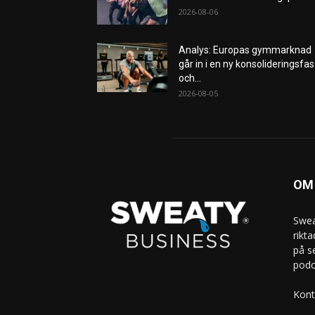
2026-08-06
Analys: Europas gymmarknad
går in i en ny konsolideringsfas
och...
2026-08-05
OM
Swea
rikt
på s
podc
Kont