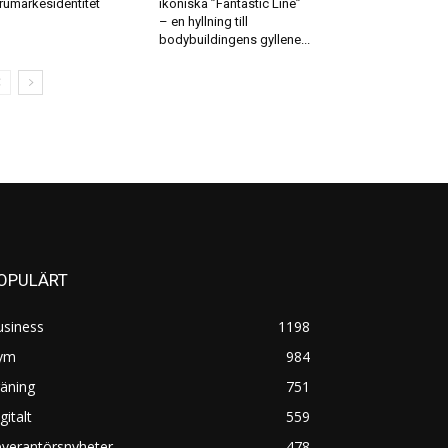
rumärkesidentitet
ikoniska ”Fantastic Line”
– en hyllning till
bodybuildingens gyllene...
OPULÄRT
usiness
1198
ym
984
äning
751
gitalt
559
everantörsnyheter
478