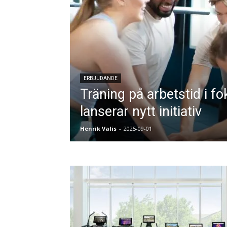
ERBJUDANDE
Träning på arbetstid i f
lanserar nytt initiativ
Henrik Valis
-
2025-09-01