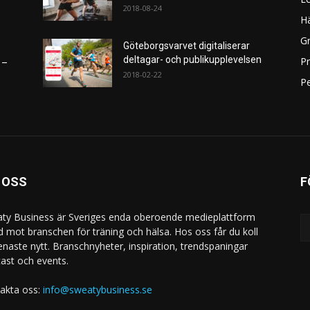
2018-08-24
H
Gr
Göteborgsvarvet digitaliserar
deltagar- och publikupplevelsen
P
 –
2018-02-22
Pe
 OSS
F
ty Business är Sveriges enda oberoende medieplattform
ad mot branschen för träning och hälsa. Hos oss får du koll
enaste nytt. Branschnyheter, inspiration, trendspaningar
ast och events.
akta oss:
info@sweatybusiness.se