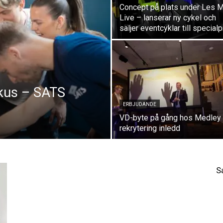
Concept på plats under Les M
Live – lanserar ny cykel och
säljer eventcyklar till specialp
okus – SATS
ERBJUDANDE
VD-byte på gång hos Medley
rekrytering inledd
S