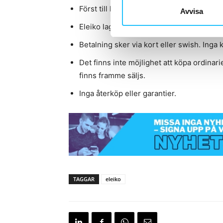
Först till kvarn, Eleiko lägger inte undan 
Avvisa
Eleiko lagerhåller ingenting, varor plock
Betalning sker via kort eller swish. Inga k
Det finns inte möjlighet att köpa ordina
finns framme säljs.
Inga återköp eller garantier.
TAGGAR
eleiko