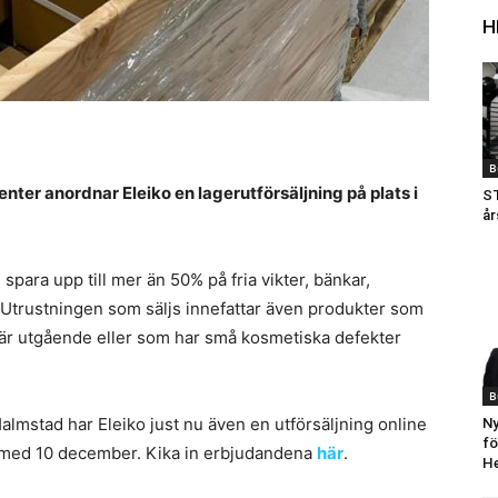
H
B
center anordnar Eleiko en lagerutförsäljning på plats i
ST
år
h spara upp till mer än 50% på fria vikter, bänkar,
r. Utrustningen som säljs innefattar även produkter som
 är utgående eller som har små kosmetiska defekter
B
 Halmstad har Eleiko just nu även en utförsäljning online
Ny
fö
h med 10 december. Kika in erbjudandena
här
.
He