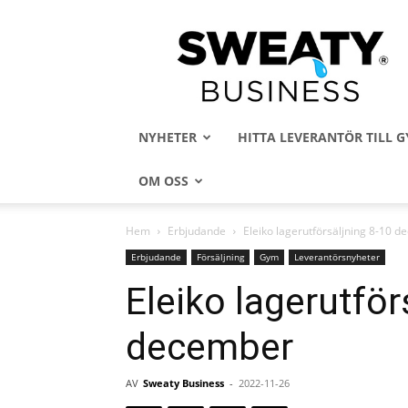
Sweaty
Business
NYHETER
HITTA LEVERANTÖR TILL
OM OSS
Hem
Erbjudande
Eleiko lagerutförsäljning 8-10 
Erbjudande
Försäljning
Gym
Leverantörsnyheter
Eleiko lagerutför
december
AV
Sweaty Business
-
2022-11-26