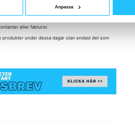
några varor i förväg.
Anpassa
as direkt på plats och allt som köps tas med hem direkt.
ontanter eller fakturor.
rie produkter under dessa dagar utan endast det som