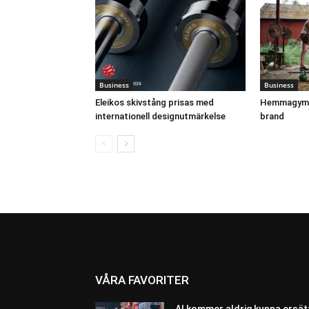
Business
Business
Eleikos skivstång prisas med
Hemmagymm
internationell designutmärkelse
brand
VÅRA FAVORITER