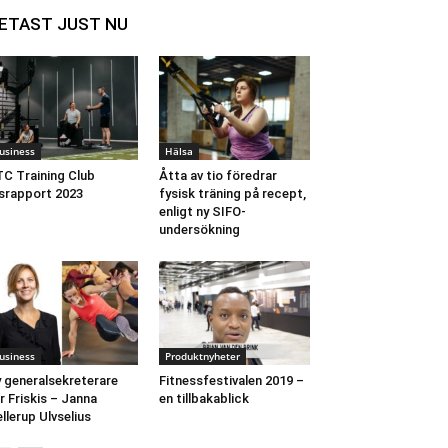
ETAST JUST NU
usiness
Hälsa
C Training Club
Åtta av tio föredrar
srapport 2023
fysisk träning på recept,
enligt ny SIFO-
undersökning
usiness
Produktnyheter
 generalsekreterare
Fitnessfestivalen 2019 –
r Friskis – Janna
en tillbakablick
llerup Ulvselius