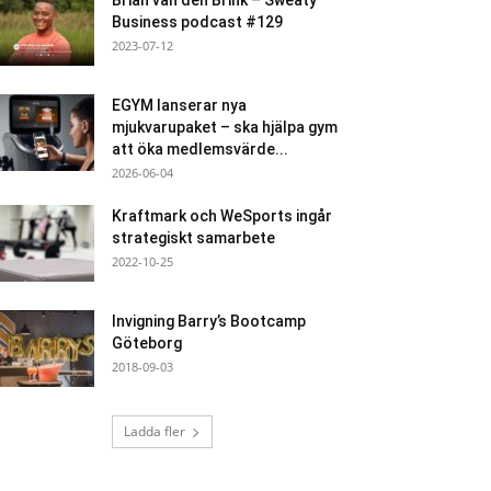
Brian van den Brink – Sweaty
Business podcast #129
2023-07-12
EGYM lanserar nya
mjukvarupaket – ska hjälpa gym
att öka medlemsvärde...
2026-06-04
Kraftmark och WeSports ingår
strategiskt samarbete
2022-10-25
Invigning Barry’s Bootcamp
Göteborg
2018-09-03
Ladda fler