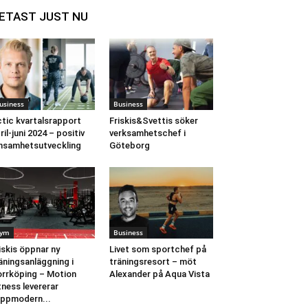
ETAST JUST NU
usiness
Business
tic kvartalsrapport
Friskis&Svettis söker
ril-juni 2024 – positiv
verksamhetschef i
nsamhetsutveckling
Göteborg
ym
Business
iskis öppnar ny
Livet som sportchef på
äningsanläggning i
träningsresort – möt
rrköping – Motion
Alexander på Aqua Vista
tness levererar
ppmodern...