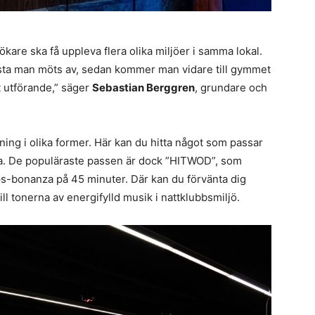
esökare ska få uppleva flera olika miljöer i samma lokal.
örsta man möts av, sedan kommer man vidare till gymmet
t utförande,” säger
Sebastian Berggren
, grundare och
ng i olika former. Här kan du hitta något som passar
oga. De populäraste passen är dock ”HITWOD”, som
s-bonanza på 45 minuter. Där kan du förvänta dig
ill tonerna av energifylld musik i nattklubbsmiljö.