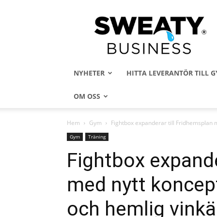
Sweaty
Business
NYHETER
HITTA LEVERANTÖR TILL
OM OSS
Hem
Gym
Fightbox expanderar till Fridhemsplan m
Gym
Träning
Fightbox expande
med nytt koncept
och hemlig vink