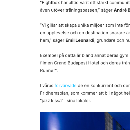
”Fightbox har alltid varit ett starkt commu
även utöver träningspassen,” säger
André B
”Vi gillar att skapa unika miljöer som inte fö
en upplevelse och en destination snarare än 
hem,” säger
Emil Leonardi
, grundare och hu
Exempel på detta är bland annat deras gym 
filmen Grand Budapest Hotel och deras trän
Runner”.
I våras
förvärvade
de en konkurrent och den
Fridhemsplan, som kommer att bli något helt
”jazz kissa” i sina lokaler.