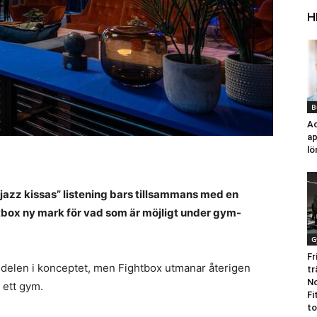
H
B
Ac
ap
lö
”jazz kissas” listening bars tillsammans med en
box ny mark för vad som är möjligt under gym-
G
Fr
 delen i konceptet, men Fightbox utmanar återigen
tr
No
 ett gym.
Fi
to