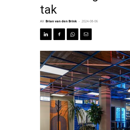
tak
AV
Brian van den Brink
-
2024-08-06