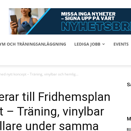
 GYM OCH TRÄNINGSANLÄGGNING
LEDIGA JOBB
EVENTS
ed nytt koncept – Träning, vinylbar och hemlig...
S
rar till Fridhemsplan
 – Träning, vinylbar
M
ällare under samma