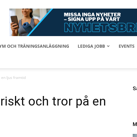
 GYM OCH TRÄNINGSANLÄGGNING
LEDIGA JOBB
EVENTS
 en ljus framtid
S
riskt och tror på en
M