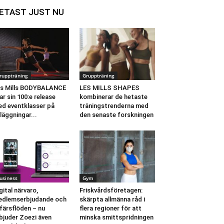
ETAST JUST NU
ruppträning
Gruppträning
s Mills BODYBALANCE
LES MILLS SHAPES
rar sin 100:e release
kombinerar de hetaste
d eventklasser på
träningstrenderna med
läggningar...
den senaste forskningen
usiness
Gym
gital närvaro,
Friskvårdsföretagen:
dlemserbjudande och
skärpta allmänna råd i
färsflöden – nu
flera regioner för att
bjuder Zoezi även
minska smittspridningen