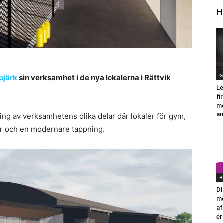
H
G
pjärk
sin verksamhet i de nya lokalerna i Rättvik
Le
fi
me
an
ing av verksamhetens olika delar där lokaler för gym,
tor och en modernare tappning.
B
Di
me
af
er