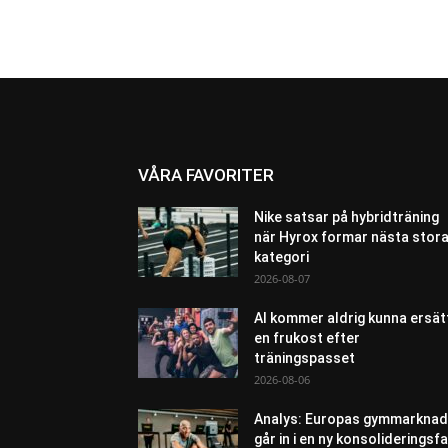
VÅRA FAVORITER
Nike satsar på hybridträning
när Hyrox formar nästa stor
kategori
2026-08-07
AI kommer aldrig kunna ersät
en frukost efter
träningspasset
2026-08-06
Analys: Europas gymmarknad
går in i en ny konsolideringsf