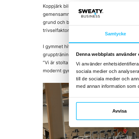
Koppjärk bildades år 2002 och erbjuder olika
gemensamma för dessa två verksamhetsinriktn
grund och beprövad erfarenhet. Ambitionern
trivselfaktor, träningsglädje, professionalite
Samtycke
I gymmet hittar du ett brett utbud med en 
Denna webbplats använder 
gruppträning, hälsotester, personlig tränin
”Vi är stolta och nöjda att öppna vårt nya g
Vi använder enhetsidentifierar
modernt gym, i ljusa lokaler, nära naturomr
sociala medier och analysera 
till de sociala medier och a
med annan information som du 
Avvisa