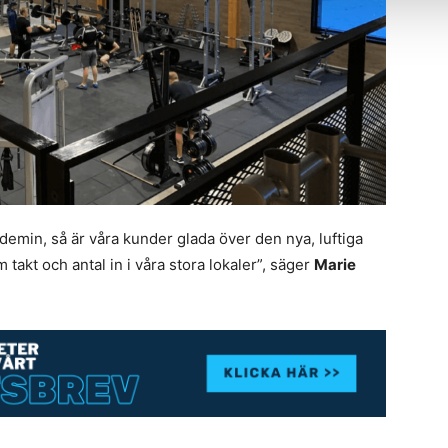
demin, så är våra kunder glada över den nya, luftiga
takt och antal in i våra stora lokaler”, säger
Marie