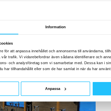
 tjänster inom friskvård och rehabilitering. Det
ingarna, är att de alltid utgår från vetenskaplig
a är att alla ska känna sig välkomna – genom en hög
t och hög kvalitet.
Information
modern maskinpark, många olika former av
cookies
g och även dans.
ym i anslutning till den kommande multiarenan. Ett
e för att anpassa innehållet och annonserna till användarna, tillh
åden och möjlighet till utomhusträning.
vår trafik. Vi vidarebefordrar även sådana identifierare och anna
nnons- och analysföretag som vi samarbetar med. Dessa kan i sin
har tillhandahållit eller som de har samlat in när du har använt 
Anpassa