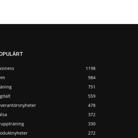
OPULÄRT
usiness
1198
ym
984
räning
751
gitalt
559
everantörsnyheter
478
älsa
372
ruppträning
330
roduktnyheter
272