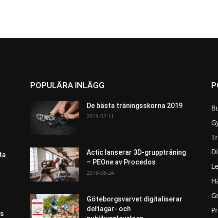
POPULÄRA INLÄGG
P
De bästa träningsskorna 2019
B
a
2019-02-11
G
T
Di
Actic lanserar 3D-gruppträning
ta
– PEOne av Procedos
L
2018-08-24
H
G
Göteborgsvarvet digitaliserar
deltagar- och
P
as