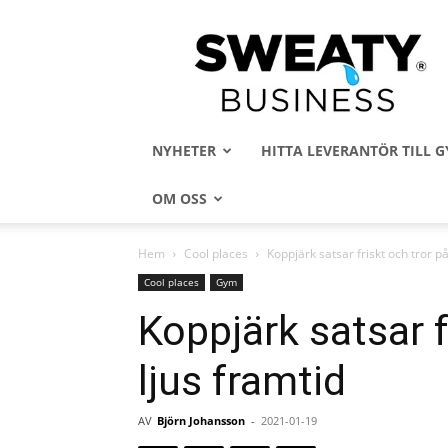
Sweaty
Business
NYHETER
HITTA LEVERANTÖR TILL
OM OSS
Hem
Cool places
Koppjärk satsar friskt och tror på
Cool places
Gym
Koppjärk satsar f
ljus framtid
AV
Björn Johansson
-
2021-01-19