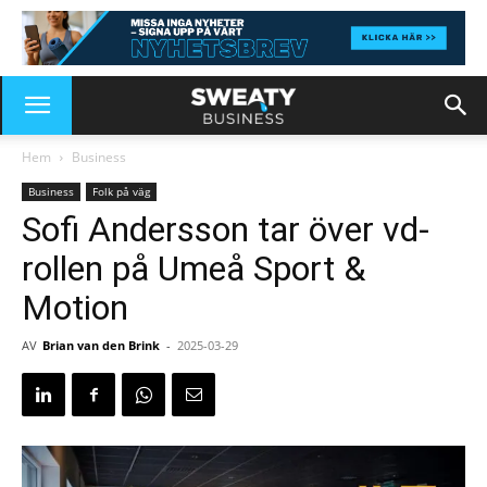
Hem
Business
Business
Folk på väg
Sofi Andersson tar över vd-
rollen på Umeå Sport &
Motion
AV
Brian van den Brink
-
2025-03-29