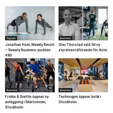
Digitalt
Business
Jonathan Hoel, Weekly Revolt
Olav Thorstad vald till ny
– Sweaty Business-podden
styrelseordförande för Actic
#80
Business
Business
Friskis & Svettis öppnar ny
Technogym öppnar butik i
anläggning i Skärholmen,
Stockholm
Stockholm