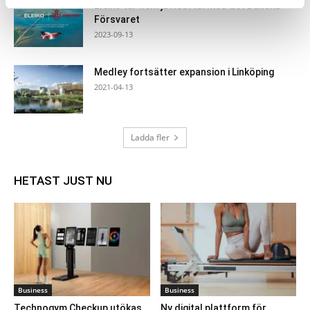
Eleiko tar hem jätteavtal med det Danska
Försvaret
2023-09-13
Medley fortsätter expansion i Linköping
2021-04-13
Ladda fler
HETAST JUST NU
Business
Business
Technogym Checkup utökas
Ny digital plattform för