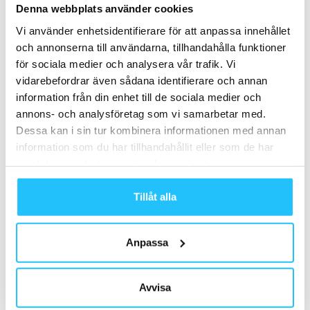
Denna webbplats använder cookies
Vi använder enhetsidentifierare för att anpassa innehållet
och annonserna till användarna, tillhandahålla funktioner
för sociala medier och analysera vår trafik. Vi
Samarbete
vidarebefordrar även sådana identifierare och annan
information från din enhet till de sociala medier och
- Annons -
annons- och analysföretag som vi samarbetar med.
Dessa kan i sin tur kombinera informationen med annan
information som du har tillhandahållit eller som de har
MEST POPULÄRA
samlat in när du har använt deras tjänster.
Gymkedjan Crunch Fitness introducerar
Tillåt alla
handavläsning för medlemsincheckning
2023-09-08
Anpassa
Bildextra: Les Mills Management Day 2023
2023-09-12
Avvisa