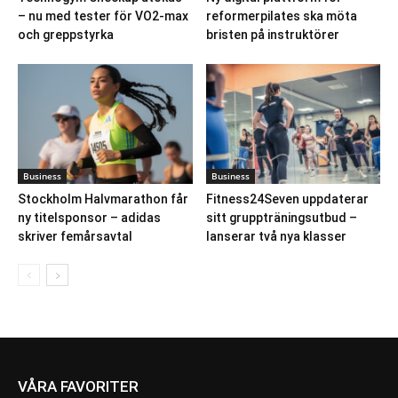
– nu med tester för VO2-max
reformerpilates ska möta
och greppstyrka
bristen på instruktörer
Business
Business
Stockholm Halvmarathon får
Fitness24Seven uppdaterar
ny titelsponsor – adidas
sitt gruppträningsutbud –
skriver femårsavtal
lanserar två nya klasser
VÅRA FAVORITER