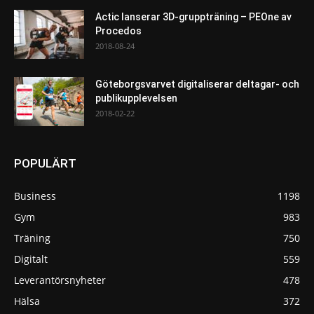
Actic lanserar 3D-gruppträning – PEOne av
Procedos
2018-08-24
Göteborgsvarvet digitaliserar deltagar- och
publikupplevelsen
2018-02-22
POPULÄRT
Business
1198
Gym
983
Träning
750
Digitalt
559
Leverantörsnyheter
478
Hälsa
372