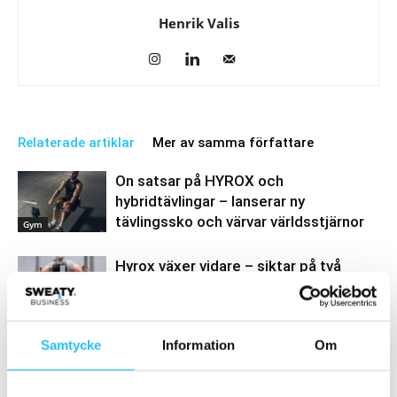
Henrik Valis
Relaterade artiklar
Mer av samma författare
On satsar på HYROX och
hybridtävlingar – lanserar ny
tävlingssko och värvar världsstjärnor
Gym
Hyrox växer vidare – siktar på två
miljoner deltagare och förändrar
gymmarknaden
Business
Samtycke
Information
Om
HYROX utökar
välgörenhetssamarbeten i
Storbritannien
Business