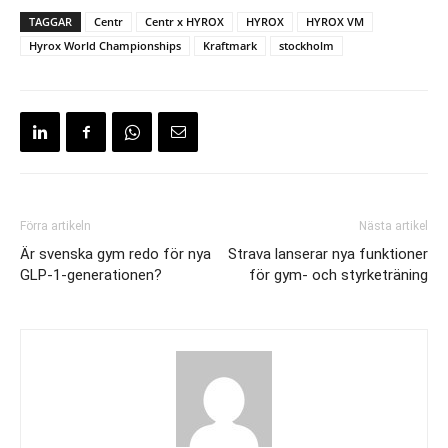
TAGGAR
Centr
Centr x HYROX
HYROX
HYROX VM
Hyrox World Championships
Kraftmark
stockholm
Förra artikeln
Nästa artikel
Är svenska gym redo för nya
Strava lanserar nya funktioner
GLP-1-generationen?
för gym- och styrketräning