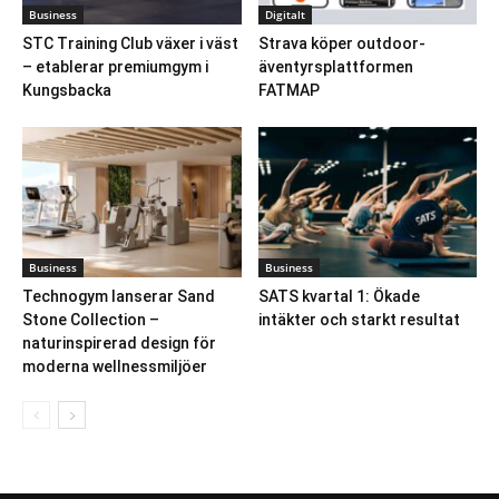
Business
Digitalt
STC Training Club växer i väst
Strava köper outdoor-
– etablerar premiumgym i
äventyrsplattformen
Kungsbacka
FATMAP
Business
Business
Technogym lanserar Sand
SATS kvartal 1: Ökade
Stone Collection –
intäkter och starkt resultat
naturinspirerad design för
moderna wellnessmiljöer