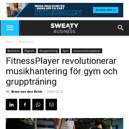
Hem
Business
Business
Digitalt
Gruppträning
Gym
Leverantörsnyheter
FitnessPlayer revolutionerar
musikhantering för gym och
gruppträning
AV
Brian van den Brink
-
2024-12-12