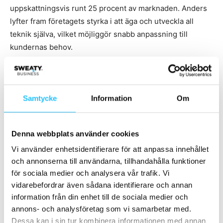
uppskattningsvis runt 25 procent av marknaden. Anders
lyfter fram företagets styrka i att äga och utveckla all
teknik själva, vilket möjliggör snabb anpassning till
kundernas behov.
– Vi är inte bara en leverantör, vi är en partner som
hjälper våra kunder att skapa bättre upplevelser för sina
Samtycke
Information
Om
medlemmar, avslutar Anders.
FitnessPlayer
visar att rätt musik vid rätt tillfälle inte bara
Denna webbplats använder cookies
skapar en bättre träningsupplevelse utan också stärker
Vi använder enhetsidentifierare för att anpassa innehållet
banden mellan gym och deras medlemmar. Med fortsatt
och annonserna till användarna, tillhandahålla funktioner
fokus på innovation är de redo att ta nästa steg i
för sociala medier och analysera vår trafik. Vi
utvecklingen.
vidarebefordrar även sådana identifierare och annan
information från din enhet till de sociala medier och
annons- och analysföretag som vi samarbetar med.
Dessa kan i sin tur kombinera informationen med annan