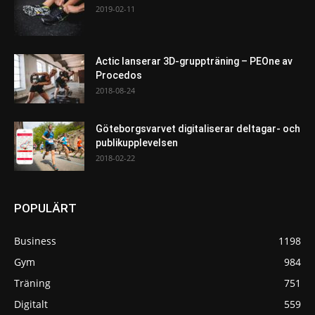
2019-02-11
Actic lanserar 3D-gruppträning – PEOne av
Procedos
2018-08-24
Göteborgsvarvet digitaliserar deltagar- och
publikupplevelsen
2018-02-22
POPULÄRT
Business
1198
Gym
984
Träning
751
Digitalt
559