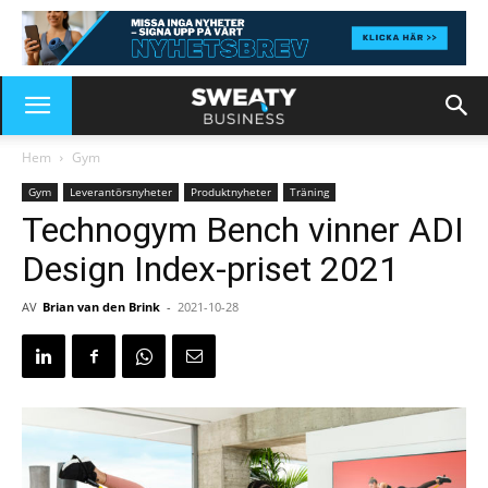
Hem
Gym
Gym
Leverantörsnyheter
Produktnyheter
Träning
Technogym Bench vinner ADI
Design Index-priset 2021
AV
Brian van den Brink
-
2021-10-28