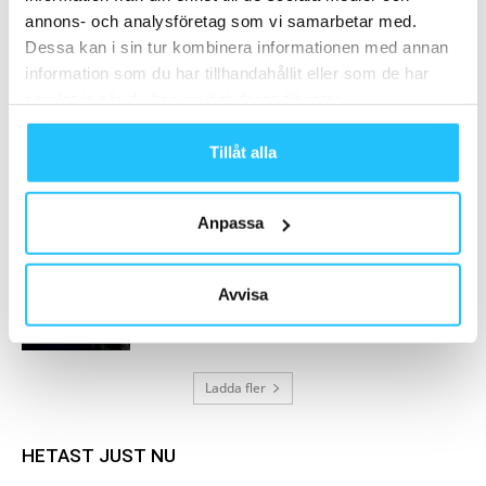
2018-08-21
annons- och analysföretag som vi samarbetar med.
Dessa kan i sin tur kombinera informationen med annan
information som du har tillhandahållit eller som de har
Tre idéer för att öka försäljningen på
samlat in när du har använt deras tjänster.
gymmet – med befintliga...
2026-02-20
Tillåt alla
Var med och digitalisera träningsbranschen
– investera i Twiik!
Anpassa
2021-05-06
Kärlek, svett och tårar – Ny svettig
Avvisa
dejtingserie kombinerar träning och...
2025-02-09
Ladda fler
HETAST JUST NU