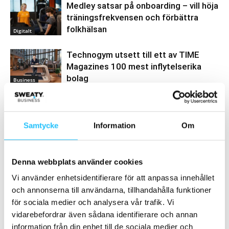
Medley satsar på onboarding – vill höja
träningsfrekvensen och förbättra
folkhälsan
Digitalt
Technogym utsett till ett av TIME
Magazines 100 mest inflytelserika
bolag
Business
Samtycke
Information
Om
Samarbete
- Annons -
Denna webbplats använder cookies
Vi använder enhetsidentifierare för att anpassa innehållet
och annonserna till användarna, tillhandahålla funktioner
MEST POPULÄRA
för sociala medier och analysera vår trafik. Vi
vidarebefordrar även sådana identifierare och annan
Din guide till rätt bildstorlek för sociala
information från din enhet till de sociala medier och
medier 2018