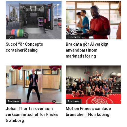
Gym
Business
Succé för Concepts
Bra data gör AI verkligt
containerlösning
användbart inom
marknadsföring
Business
Business
Johan Thor tar över som
Motion Fitness samlade
verksamhetschef för Friskis
branschen i Norrköping
Göteborg