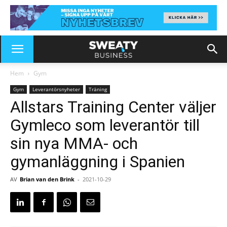
Hem
Gym
Gym
Leverantörsnyheter
Träning
Allstars Training Center väljer
Gymleco som leverantör till
sin nya MMA- och
gymanläggning i Spanien
AV
Brian van den Brink
-
2021-10-29