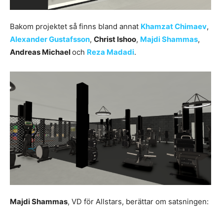
Bakom projektet så finns bland annat
Khamzat Chimaev
,
Alexander Gustafsson
,
Christ Ishoo
,
Majdi Shammas
,
Andreas Michael
och
Reza Madadi
.
Majdi Shammas
, VD för Allstars, berättar om satsningen: