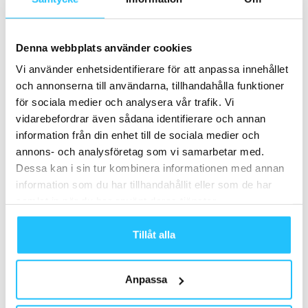
Denna webbplats använder cookies
Vi använder enhetsidentifierare för att anpassa innehållet
Träningscentret förväntas byggas och vara klart under Q1
och annonserna till användarna, tillhandahålla funktioner
2022. Håll utkik på
Gymlecos
och
Allstars
kanaler för att
för sociala medier och analysera vår trafik. Vi
följa utvecklingen.
vidarebefordrar även sådana identifierare och annan
information från din enhet till de sociala medier och
annons- och analysföretag som vi samarbetar med.
Dessa kan i sin tur kombinera informationen med annan
information som du har tillhandahållit eller som de har
samlat in när du har använt deras tjänster.
TAGGAR
Alexander Gustafsson
Allstars
Allstars Training Center
Andreas Michael
Christ Ishoo
Gymleco
Khamzat Chimaev
Tillåt alla
Linda Sotkasiira
Majdi Shammas
Reza Madadi
Spanien
Torrevieja
Anpassa