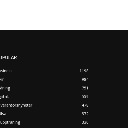
OPULÄRT
usiness
1198
ym
984
äning
751
gitalt
559
everantörsnyheter
478
älsa
372
uppträning
330