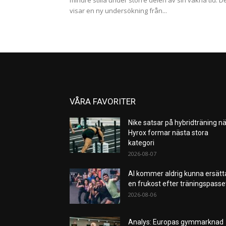
mindre stilla under större delen av sin vakna tid. D
visar en ny undersökning från...
VÅRA FAVORITER
Nike satsar på hybridträning nä
Hyrox formar nästa stora
kategori
2026-08-07
AI kommer aldrig kunna ersätt
en frukost efter träningspass
2026-08-06
Analys: Europas gymmarknad