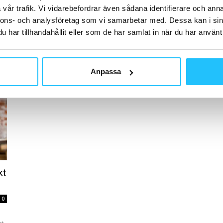
vår trafik. Vi vidarebefordrar även sådana identifierare och anna
tränar för att få bättre...
nnons- och analysföretag som vi samarbetar med. Dessa kan i sin
Brian van den Brink
-
2020-01-14
0
0
har tillhandahållit eller som de har samlat in när du har använt 
Sju av tio (71 %) svenskar tränar eller motionerar
ll
minst en gång i veckan och fler än var tredje (36 %)
tränar för att...
Anpassa
kt
0