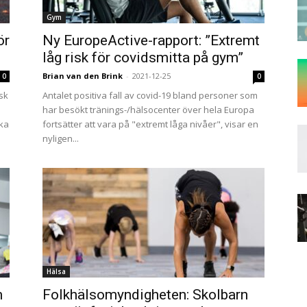
Gym
ör
Ny EuropeActive-rapport: ”Extremt
låg risk för covidsmitta på gym”
Brian van den Brink
-
2021-12-25
0
0
sk
Antalet positiva fall av covid-19 bland personer som
har besökt tränings-/hälsocenter över hela Europa
ka
fortsätter att vara på "extremt låga nivåer", visar en
nyligen...
Hälsa
m
Folkhälsomyndigheten: Skolbarn