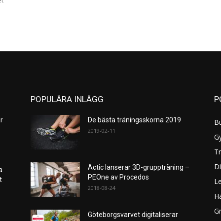
et
POPULÄRA INLÄGG
P
r
De bästa träningsskorna 2019
B
2019-02-11
G
Tr
Di
Actic lanserar 3D-gruppträning –
a
PEOne av Procedos
et
L
2018-08-24
H
Gr
Göteborgsvarvet digitaliserar