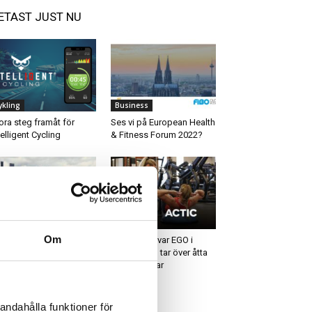
ETAST JUST NU
ykling
Business
ora steg framåt för
Ses vi på European Health
telligent Cycling
& Fitness Forum 2022?
igitalt
Business
Om
lar lanserar
Actic förvärvar EGO i
äningsklockan Unite
Sundsvall – tar över åtta
anläggningar
andahålla funktioner för