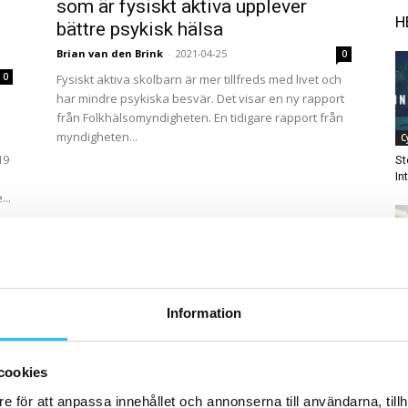
som är fysiskt aktiva upplever
H
bättre psykisk hälsa
Brian van den Brink
-
2021-04-25
0
0
Fysiskt aktiva skolbarn är mer tillfreds med livet och
har mindre psykiska besvär. Det visar en ny rapport
från Folkhälsomyndigheten. En tidigare rapport från
myndigheten...
C
19
St
In
..
D
Information
Po
tr
cookies
Träning
e för att anpassa innehållet och annonserna till användarna, tillh
Så tränar svenska folket: Var tredje