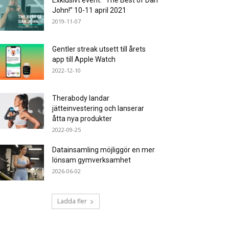
Exklusivt event: ”The Best of Dan
John!” 10-11 april 2021
2019-11-07
Gentler streak utsett till årets
app till Apple Watch
2022-12-10
Therabody landar
jätteinvestering och lanserar
åtta nya produkter
2022-09-25
Datainsamling möjliggör en mer
lönsam gymverksamhet
2026-06-02
Ladda fler