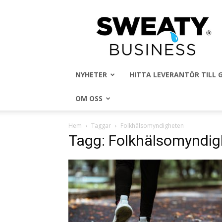
Sweaty
Business
NYHETER
HITTA LEVERANTÖR TILL
OM OSS
Hem
Taggar
Folkhälsomyndigheten
Tagg: Folkhälsomyndi