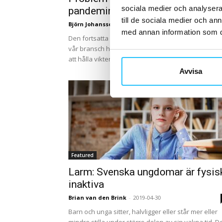
sociala medier och analysera 
pandemin
till de sociala medier och a
Björn Johansson
-
2021-03-09
med annan information som du 
Den fortsatta corona-situationen bekräftar det vi i
vår bransch haft kunskap om länge - du måste se ti
att hålla vikten under kontroll. Covid-19 viruset...
Avvisa
Featured
Larm: Svenska ungdomar är fysis
inaktiva
Brian van den Brink
-
2019-04-30
Barn och unga sitter, halvligger eller står mer eller