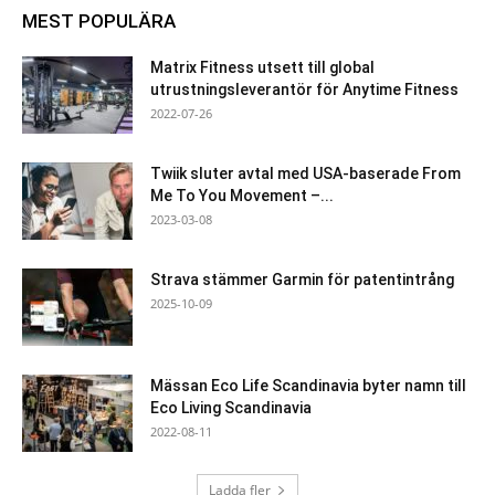
MEST POPULÄRA
Matrix Fitness utsett till global
utrustningsleverantör för Anytime Fitness
2022-07-26
Twiik sluter avtal med USA-baserade From
Me To You Movement –...
2023-03-08
Strava stämmer Garmin för patentintrång
2025-10-09
Mässan Eco Life Scandinavia byter namn till
Eco Living Scandinavia
2022-08-11
Ladda fler