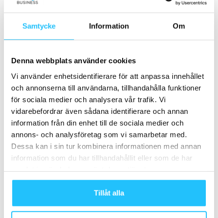
TAGGAR
Anders Hansen
hippocampus
Hjärnstark
Samtycke
Information
Om
Denna webbplats använder cookies
Vi använder enhetsidentifierare för att anpassa innehållet
och annonserna till användarna, tillhandahålla funktioner
Förra artikeln
Nästa artikel
för sociala medier och analysera vår trafik. Vi
Sweaty Business duo startar
NOCCO summer edition 2018
vidarebefordrar även sådana identifierare och annan
sandlåde-gym mitt i centrala
är här
information från din enhet till de sociala medier och
Stockholm
annons- och analysföretag som vi samarbetar med.
Dessa kan i sin tur kombinera informationen med annan
information som du har tillhandahållit eller som de har
samlat in när du har använt deras tjänster.
Tillåt alla