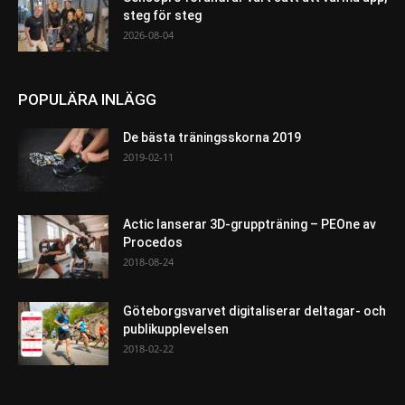
steg för steg
2026-08-04
POPULÄRA INLÄGG
De bästa träningsskorna 2019
2019-02-11
Actic lanserar 3D-gruppträning – PEOne av
Procedos
2018-08-24
Göteborgsvarvet digitaliserar deltagar- och
publikupplevelsen
2018-02-22