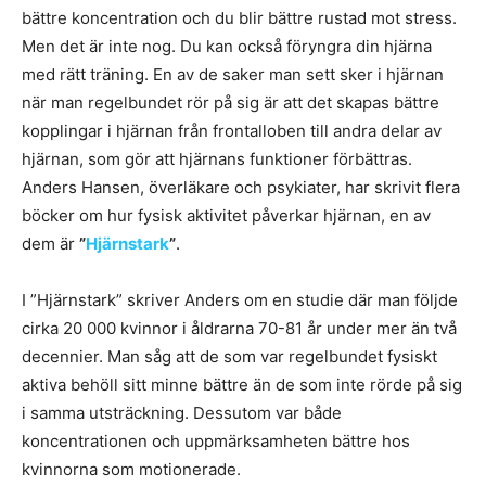
bättre koncentration och du blir bättre rustad mot stress.
Men det är inte nog. Du kan också föryngra din hjärna
med rätt träning. En av de saker man sett sker i hjärnan
när man regelbundet rör på sig är att det skapas bättre
kopplingar i hjärnan från frontalloben till andra delar av
hjärnan, som gör att hjärnans funktioner förbättras.
Anders Hansen, överläkare och psykiater, har skrivit flera
böcker om hur fysisk aktivitet påverkar hjärnan, en av
dem är
”
Hjärnstark
”
.
I ”Hjärnstark” skriver Anders om en studie där man följde
cirka 20 000 kvinnor i åldrarna 70-81 år under mer än två
decennier. Man såg att de som var regelbundet fysiskt
aktiva behöll sitt minne bättre än de som inte rörde på sig
i samma utsträckning. Dessutom var både
koncentrationen och uppmärksamheten bättre hos
kvinnorna som motionerade.