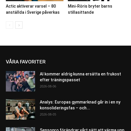
Actic aktiverar varsel – 80
Mini-Röris bryter barns
anställda i Sverige påverkas
stillasittande
VÅRA FAVORITER
AI kommer aldrig kunna ersätta en frukost
efter träningspasset
2026-08-06
Analys: Europas gymmarknad går in i en ny
konsolideringsfas – och...
2026-08-05
Sensopro förändrar vårt sätt att värma upp,