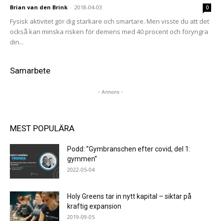
Brian van den Brink
-
2018-04-03
0
Fysisk aktivitet gör dig starkare och smartare. Men visste du att det
också kan minska risken för demens med 40 procent och föryngra
din...
Samarbete
- Annons -
MEST POPULÄRA
Podd: ”Gymbranschen efter covid, del 1:
gymmen”
2022-05-04
Holy Greens tar in nytt kapital – siktar på
kraftig expansion
2019-09-05