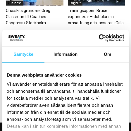
Business
Digitalt
CrossFits grundare Greg
Träningsappen Bruce
Glassman till Coaches
expanderar – dubblar sin
Congress i Stockholm
omsättning och lanserar i Oslo
Samtycke
Information
Om
Business
Business
Denna webbplats använder cookies
Boosta din lönsamhet i PT-
Apple presenterar AI-tränaren
verksamheten – Öka din
Workout Buddy
Vi använder enhetsidentifierare för att anpassa innehållet
timdebitering med 100%
och annonserna till användarna, tillhandahålla funktioner
för sociala medier och analysera vår trafik. Vi
vidarebefordrar även sådana identifierare och annan
information från din enhet till de sociala medier och
annons- och analysföretag som vi samarbetar med.
Dessa kan i sin tur kombinera informationen med annan