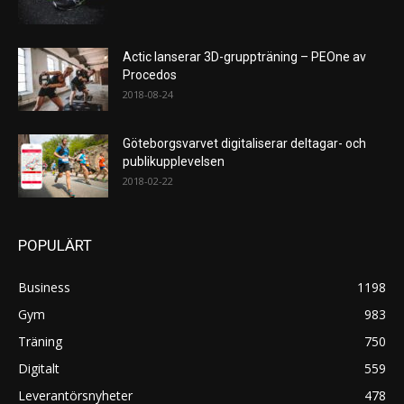
Actic lanserar 3D-gruppträning – PEOne av
Procedos
2018-08-24
Göteborgsvarvet digitaliserar deltagar- och
publikupplevelsen
2018-02-22
POPULÄRT
Business
1198
Gym
983
Träning
750
Digitalt
559
Leverantörsnyheter
478