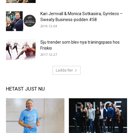
Kari Jernvall & Monica Sotkasiira, Gymleco –
Sweaty Business-podden #58
2019-12-04
Sju trender som blev nya träningspass hos
Friskis
2017-12-27
Ladda fler
HETAST JUST NU