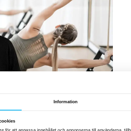
en är ett montage)
Information
tör av träningsutrustning
med ett av marknadens
cookies
skiner till fria vikter, bänkar, plattformar och
e för att anpassa innehållet och annonserna till användarna, tillh
anken att kunna leverera ”allt som ett gym behöver”