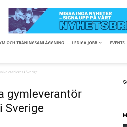
 GYM OCH TRÄNINGSANLÄGGNING
LEDIGA JOBB
EVENTS
olve etableras i Sverige
S
a gymleverantör
i Sverige
M