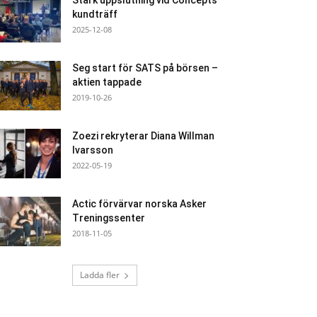
Stark uppslutning vid Concepts
kundträff
2025-12-08
Seg start för SATS på börsen –
aktien tappade
2019-10-26
Zoezi rekryterar Diana Willman
Ivarsson
2022-05-19
Actic förvärvar norska Asker
Treningssenter
2018-11-05
Ladda fler