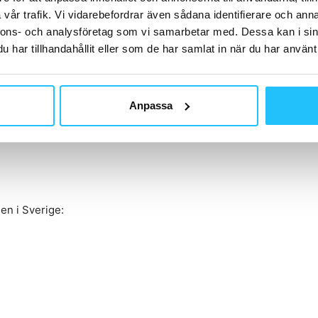
vår trafik. Vi vidarebefordrar även sådana identifierare och anna
 var Evolve med som utrustningspartner till det
nnons- och analysföretag som vi samarbetar med. Dessa kan i sin
 Fitness
under den gångna helgen.
har tillhandahållit eller som de har samlat in när du har använt 
je och hög kvalitet
genom hela sortimentet, samt
kundens varumärkesprofil. Evolve profilerar sig
Anpassa
för nya gym som utrustas med företagets produkter
nde servicebesök och finansieringslösningar.
en i Sverige: