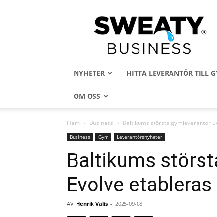
Sweaty
Business
NYHETER
HITTA LEVERANTÖR TILL
OM OSS
Hem
Business
Baltikums största gymleverantör Ev
Business
Gym
Leverantörsnyheter
Baltikums störst
Evolve etableras 
AV
Henrik Valis
-
2025-09-08