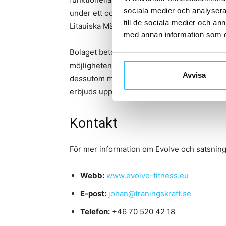
sociala medier och analysera 
under ett och samma varumärke. Bland annat
till de sociala medier och a
Litauiska Mästerskapet i sporten
Functional
med annan information som du 
Bolaget betonar också en
modern designlin
möjligheten att anpassa utrustningen efter 
Avvisa
dessutom med en tydlig serviceinriktning: 
erbjuds upp till fem års garanti, återkomma
Kontakt
För mer information om Evolve och satsning
Webb:
www.evolve-fitness.eu
E-post:
johan@traningskraft.se
Telefon:
+46 70 520 42 18