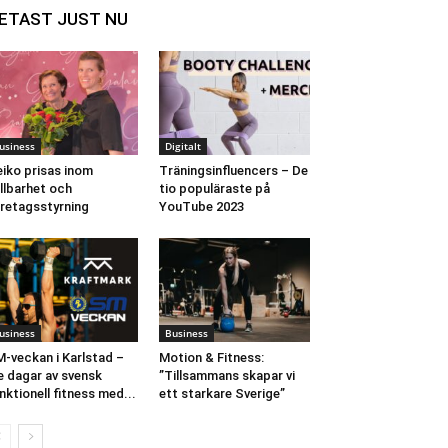
ETAST JUST NU
usiness
Digitalt
eiko prisas inom
Träningsinfluencers – De
llbarhet och
tio populäraste på
retagsstyrning
YouTube 2023
usiness
Business
-veckan i Karlstad –
Motion & Fitness:
e dagar av svensk
”Tillsammans skapar vi
nktionell fitness med...
ett starkare Sverige”